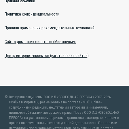
Правила общения
Политика конфиденциальности
Правила применения рекомендательных технологий
Сайт о домашних животных «Моё зверьё»
Центр интернет-проектов (изготовление сайтов)
Все права защищены ООО ИД «СВОБОДНАЯ ПРЕССА» 2007–2024.
Любые материалы, размещенные на портале «МОЁ! Online»
сотрудниками редакции, нештатными авторами и читателями,
являются объектами авторского права. Права ООО ИД «СВОБОДНАЯ
ПРЕССА» на указанные материалы охраняются законодательством о
правах на результаты интеллектуальной деятельности. Полное или
частичное использование материалов, размещенных на портале