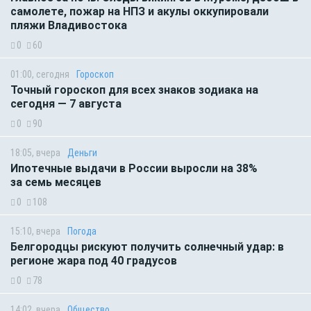
самолете, пожар на НПЗ и акулы оккупировали
пляжи Владивостока
0
60
01:00, сегодня
Гороскоп
Точный гороскоп для всех знаков зодиака на
сегодня — 7 августа
0
90
18:05, вчера
Деньги
Ипотечные выдачи в России выросли на 38%
за семь месяцев
0
108
15:10, вчера
Погода
Белгородцы рискуют получить солнечный удар: в
регионе жара под 40 градусов
0
78
14:02, вчера
Общество