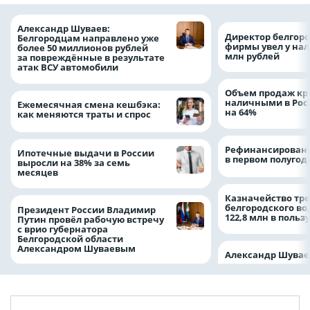
Александр Шуваев:
Директор белгор
Белгородцам направлено уже
фирмы увел у нал
более 50 миллионов рублей
млн рублей
за повреждённые в результате
атак ВСУ автомобили
Объем продаж кр
наличными в Рос
Ежемесячная смена кешбэка:
на 64%
как меняются траты и спрос
Рефинансировани
Ипотечные выдачи в России
в первом полугоди
выросли на 38% за семь
месяцев
Казначейство тре
белгородского в
Президент России Владимир
122,8 млн в польз
Путин провёл рабочую встречу
с врио губернатора
Белгородской области
Александром Шуваевым
Александр Шувае