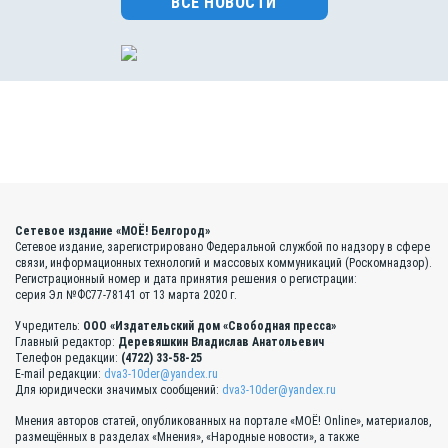
ВСЕ НОВОСТИ
Сетевое издание «МОЁ! Белгород»
Сетевое издание, зарегистрировано Федеральной службой по надзору в сфере
связи, информационных технологий и массовых коммуникаций (Роскомнадзор).
Регистрационный номер и дата принятия решения о регистрации:
серия Эл №ФС77-78141 от 13 марта 2020 г.
Учредитель:
ООО «Издательский дом «Свободная пресса»
Главный редактор:
Деревяшкин Владислав Анатольевич
Телефон редакции:
(4722) 33-58-25
E-mail редакции:
dva3-10der@yandex.ru
Для юридически значимых сообщений:
dva3-10der@yandex.ru
Мнения авторов статей, опубликованных на портале «МОЁ! Online», материалов,
размещённых в разделах «Мнения», «Народные новости», а также