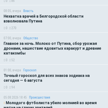
0
86
08:05, вчера
Власть
Нехватка врачей в Белгородской области
взволновала Путина
0
270
07:00, вчера
Общество
Главное за ночь. Молоко от Путина, сбор урожая
дронами, нашествие ядовитых каракурт и древние
катакомбы
0
52
01:00, вчера
Гороскоп
Точный гороскоп для всех знаков зодиака на
сегодня — 6 августа
0
94
05.08.2026 18:45
Происшествия
Молодого футболиста убило молнией во время
матча на глазах зрителей