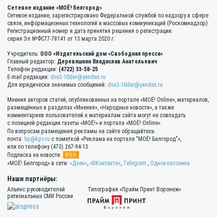
Сетевое издание «МОЁ! Белгород»
Сетевое издание, зарегистрировано Федеральной службой по надзору в сфере
связи, информационных технологий и массовых коммуникаций (Роскомнадзор).
Регистрационный номер и дата принятия решения о регистрации:
серия Эл №ФС77-78141 от 13 марта 2020 г.
Учредитель:
ООО «Издательский дом «Свободная пресса»
Главный редактор:
Деревяшкин Владислав Анатольевич
Телефон редакции:
(4722) 33-58-25
E-mail редакции:
dva3-10der@yandex.ru
Для юридически значимых сообщений:
dva3-10der@yandex.ru
Мнения авторов статей, опубликованных на портале «МОЁ! Online», материалов,
размещённых в разделах «Мнения», «Народные новости», а также
комментариев пользователей к материалам сайта могут не совпадать
с позицией редакции газеты «МОЁ!» и портала «МОЁ! Online».
По вопросам размещения рекламы на сайте обращайтесь:
почта:
lip@kpv.ru
с пометкой «Реклама на портале "МОЁ! Белгород"»,
или по телефону (473) 267-94-13
RSS
Подписка на новости:
«МОЁ! Белгород» в сети:
«Дзен»
,
«ВКонтакте»
,
Telegram
,
Одноклассники
Наши партнёры:
Альянс руководителей
Типография «Прайм Принт Воронеж»
региональных СМИ России