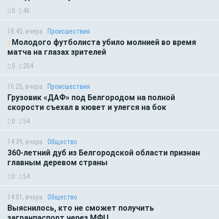
0
46
18:45, вчера
Происшествия
Молодого футболиста убило молнией во время
матча на глазах зрителей
0
204
16:25, вчера
Происшествия
Грузовик «ДАФ» под Белгородом на полной
скорости съехал в кювет и улегся на бок
0
54
14:39, вчера
Общество
360-летний дуб из Белгородской области признан
главным деревом страны
0
54
14:01, вчера
Общество
Выяснилось, кто не сможет получить
загранпаспорт через МФЦ