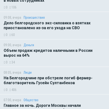
в новых сотрудниках
0
106
09:08, вчера
Происшествия
Дело белгородского экс-силовика о взятках
приостановлено из-за его ухода на СВО
0
60
09:00, вчера
Деньги
Объем продаж кредитов наличными в России
вырос на 64%
0
34
08:05, вчера
Люди
На Белгородчине при обстреле погиб фермер-
благотворитель Гусейн Султанбеков
0
406
07:00, вчера
Общество
Главное за ночь. Дороги Москвы начали