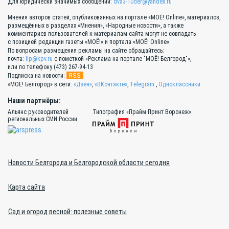
Для юридически значимых сообщений:
dva3-10der@yandex.ru
Мнения авторов статей, опубликованных на портале «МОЁ! Online», материалов,
размещённых в разделах «Мнения», «Народные новости», а также
комментариев пользователей к материалам сайта могут не совпадать
с позицией редакции газеты «МОЁ!» и портала «МОЁ! Online».
По вопросам размещения рекламы на сайте обращайтесь:
почта:
lip@kpv.ru
с пометкой «Реклама на портале "МОЁ! Белгород"»,
или по телефону (473) 267-94-13
RSS
Подписка на новости:
«МОЁ! Белгород» в сети:
«Дзен»
,
«ВКонтакте»
,
Telegram
,
Одноклассники
Наши партнёры:
Альянс руководителей
Типография «Прайм Принт Воронеж»
региональных СМИ России
Новости Белгорода и Белгородской области сегодня
Карта сайта
Сад и огород весной: полезные советы