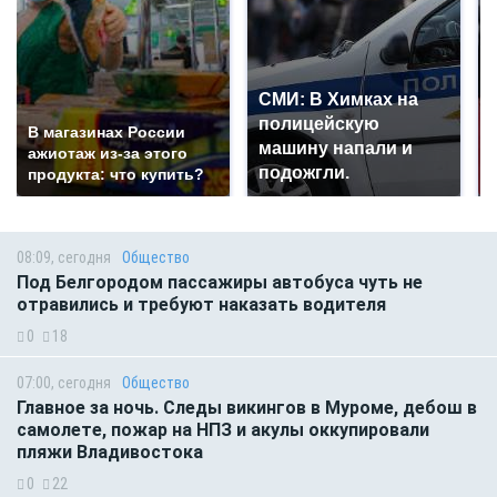
СМИ: В Химках на
полицейскую
В магазинах России
машину напали и
ажиотаж из-за этого
подожгли.
продукта: что купить?
08:09, сегодня
Общество
Под Белгородом пассажиры автобуса чуть не
отравились и требуют наказать водителя
0
18
07:00, сегодня
Общество
Главное за ночь. Следы викингов в Муроме, дебош в
самолете, пожар на НПЗ и акулы оккупировали
пляжи Владивостока
0
22