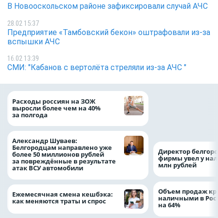
В Новооскольском районе зафиксировали случай АЧС
28.02 15:37
Предприятие «Тамбовский бекон» оштрафовали из-за
вспышки АЧС
16.02 13:39
СМИ: "Кабанов с вертолёта стреляли из-за АЧС "
Президент Росси
Расходы россиян на ЗОЖ
Путин провёл раб
выросли более чем на 40%
с врио губернато
за полгода
Белгородской обл
Александром Шу
Александр Шуваев:
Белгородцам направлено уже
Директор белгор
более 50 миллионов рублей
фирмы увел у нал
за повреждённые в результате
млн рублей
атак ВСУ автомобили
Объем продаж кр
Ежемесячная смена кешбэка:
наличными в Рос
как меняются траты и спрос
на 64%