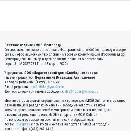
Сетевое издание «МОЁ! Белгород»
Сетевое издание, зарегистрировано Федеральной службой по надзору в сфере
связи, информационных технологий и массовых коммуникаций (Роскомнадзор).
Регистрационный номер и дата принятия решения о регистрации:
серия Эл №ФС77-78141 от 13 марта 2020 г.
Учредитель:
ООО «Издательский дом «Свободная пресса»
Главный редактор:
Деревяшкин Владислав Анатольевич
Телефон редакции:
(4722) 33-58-25
E-mail редакции:
dva3-10der@yandex.ru
Для юридически значимых сообщений:
dva3-10der@yandex.ru
Мнения авторов статей, опубликованных на портале «МОЁ! Online», материалов,
размещённых в разделах «Мнения», «Народные новости», а также
комментариев пользователей к материалам сайта могут не совпадать
с позицией редакции газеты «МОЁ!» и портала «МОЁ! Online».
По вопросам размещения рекламы на сайте обращайтесь:
почта:
lip@kpv.ru
с пометкой «Реклама на портале "МОЁ! Белгород"»,
или по телефону (473) 267-94-13