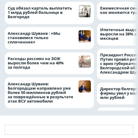
Суд обязал картель выплатить
Ежемесячная сме
1 млрд рублей больнице в
как меняются тра
Белгороде
Ипотечные выдач
Александр Шуваев : «Мы
выросли на 38% з
становимся только
месяцев
сплоченнее»
Президент Росси
Расходы россиян на ЗОЖ
Путин провёл раб
выросли более чем на 40%
с врио губернато
за полгода
Белгородской обл
Александром Шу
Александр Шуваев:
Белгородцам направлено уже
Директор белгор
более 50 миллионов рублей
фирмы увел у нал
за повреждённые в результате
млн рублей
атак ВСУ автомобили