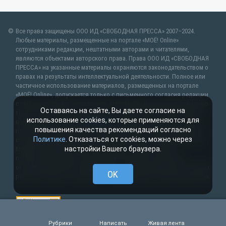
Все права защищены ООО ИД «СВОБОДНАЯ ПРЕССА» 2007–2024.
Любые материалы, размещенные на портале «МОЁ! Online»
сотрудниками редакции, нештатными авторами и читателями,
являются объектами авторского права. Права ООО ИД «СВОБОДНАЯ
ПРЕССА» на указанные материалы охраняются законодательством о
правах на результаты интеллектуальной деятельности. Полное или
частичное использование материалов, размещенных на портале
«МОЁ! Online», допускается только с письменного согласия редакции
с указанием ссылки на источник. Частичное цитирование возможно
Оставаясь на сайте, Вы даете согласие на
только при условии гиперссылки на moe-belgorod.ru. Все вопросы
использование cookies, которые применяются для
можно задать по адресу
web@kpv.ru
. В рубрике «От первого лица»
повышения качества рекомендаций согласно
публикуются сообщения в рамках контрактов об информационном
Политике
. Отказаться от cookies, можно через
сотрудничестве между редакцией «МОЁ! Online» и органами власти.
настройки Вашего браузера.
Материалы рубрик «Новости партнёров» и «Будь в курсе»
публикуются в рамках договоров (соглашений, контрактов)
об информационном сотрудничестве и (или) размещаются на правах
OK
рекламы. Новости с пометкой (
) размещаются на правах рекламы.
Рубрики
Написать
Живая лента