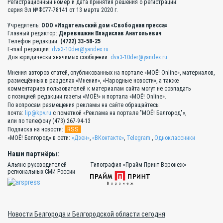
Регистрационный номер и дата принятия решения о регистрации:
серия Эл №ФС77-78141 от 13 марта 2020 г.
Учредитель:
ООО «Издательский дом «Свободная пресса»
Главный редактор:
Деревяшкин Владислав Анатольевич
Телефон редакции:
(4722) 33-58-25
E-mail редакции:
dva3-10der@yandex.ru
Для юридически значимых сообщений:
dva3-10der@yandex.ru
Мнения авторов статей, опубликованных на портале «МОЁ! Online», материалов,
размещённых в разделах «Мнения», «Народные новости», а также
комментариев пользователей к материалам сайта могут не совпадать
с позицией редакции газеты «МОЁ!» и портала «МОЁ! Online».
По вопросам размещения рекламы на сайте обращайтесь:
почта:
lip@kpv.ru
с пометкой «Реклама на портале "МОЁ! Белгород"»,
или по телефону (473) 267-94-13
RSS
Подписка на новости:
«МОЁ! Белгород» в сети:
«Дзен»
,
«ВКонтакте»
,
Telegram
,
Одноклассники
Наши партнёры:
Альянс руководителей
Типография «Прайм Принт Воронеж»
региональных СМИ России
Новости Белгорода и Белгородской области сегодня