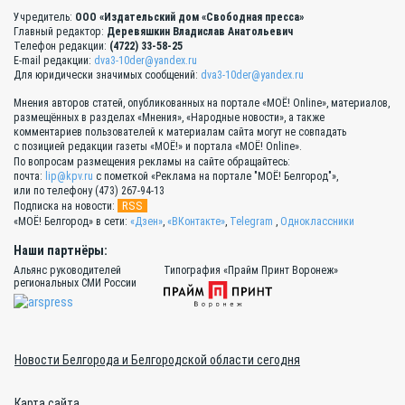
Учредитель:
ООО «Издательский дом «Свободная пресса»
Главный редактор:
Деревяшкин Владислав Анатольевич
Телефон редакции:
(4722) 33-58-25
E-mail редакции:
dva3-10der@yandex.ru
Для юридически значимых сообщений:
dva3-10der@yandex.ru
Мнения авторов статей, опубликованных на портале «МОЁ! Online», материалов,
размещённых в разделах «Мнения», «Народные новости», а также
комментариев пользователей к материалам сайта могут не совпадать
с позицией редакции газеты «МОЁ!» и портала «МОЁ! Online».
По вопросам размещения рекламы на сайте обращайтесь:
почта:
lip@kpv.ru
с пометкой «Реклама на портале "МОЁ! Белгород"»,
или по телефону (473) 267-94-13
RSS
Подписка на новости:
«МОЁ! Белгород» в сети:
«Дзен»
,
«ВКонтакте»
,
Telegram
,
Одноклассники
Наши партнёры:
Альянс руководителей
Типография «Прайм Принт Воронеж»
региональных СМИ России
Новости Белгорода и Белгородской области сегодня
Карта сайта