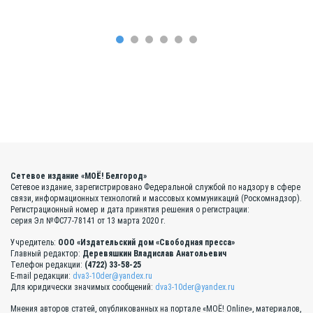
Сетевое издание «МОЁ! Белгород»
Сетевое издание, зарегистрировано Федеральной службой по надзору в сфере
связи, информационных технологий и массовых коммуникаций (Роскомнадзор).
Регистрационный номер и дата принятия решения о регистрации:
серия Эл №ФС77-78141 от 13 марта 2020 г.
Учредитель:
ООО «Издательский дом «Свободная пресса»
Главный редактор:
Деревяшкин Владислав Анатольевич
Телефон редакции:
(4722) 33-58-25
E-mail редакции:
dva3-10der@yandex.ru
Для юридически значимых сообщений:
dva3-10der@yandex.ru
Мнения авторов статей, опубликованных на портале «МОЁ! Online», материалов,