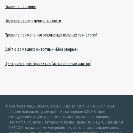
Правила общения
Политика конфиденциальности
Правила применения рекомендательных технологий
Сайт о домашних животных «Моё зверьё»
Центр интернет-проектов (изготовление сайтов)
Все права защищены ООО ИД «СВОБОДНАЯ ПРЕССА» 2007–2024.
Любые материалы, размещенные на портале «МОЁ! Online»
сотрудниками редакции, нештатными авторами и читателями,
являются объектами авторского права. Права ООО ИД «СВОБОДНАЯ
ПРЕССА» на указанные материалы охраняются законодательством о
правах на результаты интеллектуальной деятельности. Полное или