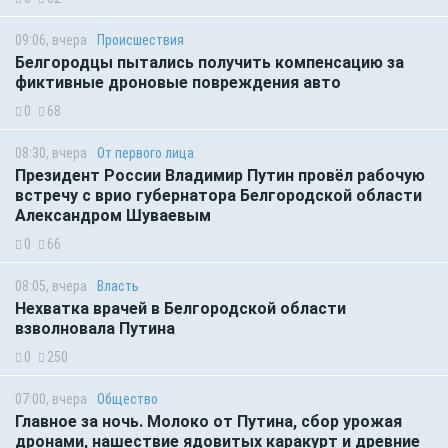
09:06, вчера
Происшествия
Белгородцы пытались получить компенсацию за
фиктивные дроновые повреждения авто
0
68
08:30, вчера
От первого лица
Президент России Владимир Путин провёл рабочую
встречу с врио губернатора Белгородской области
Александром Шуваевым
0
66
08:05, вчера
Власть
Нехватка врачей в Белгородской области
взволновала Путина
0
250
07:00, вчера
Общество
Главное за ночь. Молоко от Путина, сбор урожая
дронами, нашествие ядовитых каракурт и древние