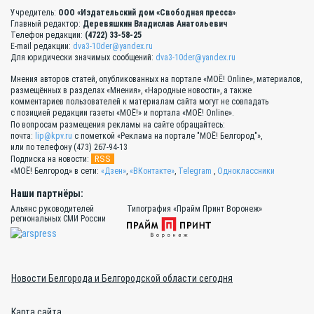
Учредитель:
ООО «Издательский дом «Свободная пресса»
Главный редактор:
Деревяшкин Владислав Анатольевич
Телефон редакции:
(4722) 33-58-25
E-mail редакции:
dva3-10der@yandex.ru
Для юридически значимых сообщений:
dva3-10der@yandex.ru
Мнения авторов статей, опубликованных на портале «МОЁ! Online», материалов,
размещённых в разделах «Мнения», «Народные новости», а также
комментариев пользователей к материалам сайта могут не совпадать
с позицией редакции газеты «МОЁ!» и портала «МОЁ! Online».
По вопросам размещения рекламы на сайте обращайтесь:
почта:
lip@kpv.ru
с пометкой «Реклама на портале "МОЁ! Белгород"»,
или по телефону (473) 267-94-13
RSS
Подписка на новости:
«МОЁ! Белгород» в сети:
«Дзен»
,
«ВКонтакте»
,
Telegram
,
Одноклассники
Наши партнёры:
Альянс руководителей
Типография «Прайм Принт Воронеж»
региональных СМИ России
Новости Белгорода и Белгородской области сегодня
Карта сайта