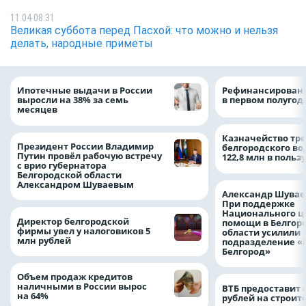
11.04 08:31
Великая суббота перед Пасхой: что можно и нельзя
делать, народные приметы
Ипотечные выдачи в России
Рефинансировани
выросли на 38% за семь
в первом полугоди
месяцев
Казначейство тре
Президент России Владимир
белгородского в
Путин провёл рабочую встречу
122,8 млн в польз
с врио губернатора
Белгородской области
Александром Шуваевым
Александр Шувае
При поддержке
Национального ц
Директор белгородской
помощи в Белгор
фирмы увел у налоговиков 5
области усилили
млн рублей
подразделение «
Белгород»
Объем продаж кредитов
наличными в России вырос
ВТБ предоставит 
на 64%
рублей на строит