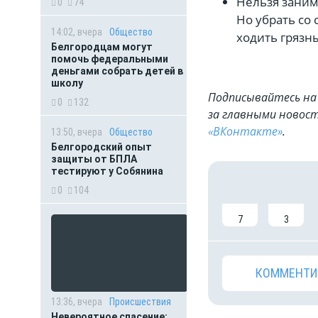
Нельзя заним
0
74
Но убрать со
14:02, вчера
Общество
ходить грязн
Белгородцам могут
помочь федеральными
деньгами собрать детей в
школу
Подписывайтесь на 
0
132
за главными новост
«ВКонтакте»
.
13:50, вчера
Общество
Белгородский опыт
защиты от БПЛА
тестируют у Собянина
0
104
7
3
КОММЕНТИ
13:36, вчера
Происшествия
Невероятное спасение: