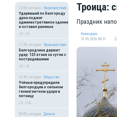
Троица: 
12:09, сегодня
Происшествия
Ударивший по Белгороду
дрон поджег
Праздник напом
административное здание
и оставил раненых
0
0
Календарь
31.05.2026 08:31
2
11:28, сегодня
Происшествия
Белгородчина держит
удар: 123 атаки за сутки с
пострадавшими
0
8
10:49, сегодня
Общество
Учёные предупредили
белгородцев о сильном
геомагнитном ударе в
пятницу
0
18
09:05, сегодня
Деньги