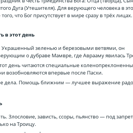
праздник в честь триединства Бога: Отца (Творца), Сы
ятого Дуга (Утешителя). Для верующего человека в эт
ого, что Бог присутствует в мире сразу в трёх лицах.
ь в этот день
. Украшенный зеленью и березовыми ветвями, он
ерующим о дубраве Мамвре, где Аврааму явилась Тр
этот день читаются специальные коленопреклоненн
и возобновляются впервые после Пасхи.
ые дела. Помощь ближним — лучшее выражение радо
ь
ть. Злословие, зависть, ссоры, пьянство — под запре
лько на Троицу.