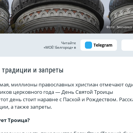
Фото: Зинченко
Читайте
Telegram
«МОЁ! Белгород» в
, традиции и запреты
1 мая, миллионы православных христиан отмечают од
ников церковного года — День Святой Троицы
Этот день стоит наравне с Пасхой и Рождеством. Расс
ции, а также запреты.
ет Троица?