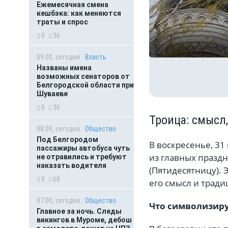
Ежемесячная смена
кешбэка: как меняются
траты и спрос
0
36
09:00, сегодня
Власть
Названы имена
возможных сенаторов от
Белгородской области при
Шуваеве
0
36
Троица: смысл
08:09, сегодня
Общество
Под Белгородом
В воскресенье, 3
пассажиры автобуса чуть
из главных празд
не отравились и требуют
наказать водителя
(Пятидесятницу). 
0
68
его смысл и тради
07:00, сегодня
Общество
Что символизиру
Главное за ночь. Следы
викингов в Муроме, дебош