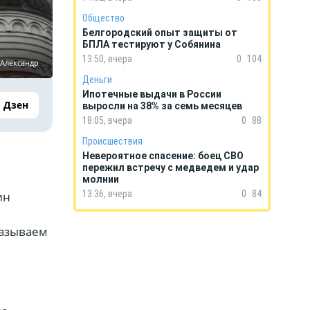
Общество
Белгородский опыт защиты от
БПЛА тестируют у Собянина
13:50, вчера
0
104
 Александр
Деньги
Ипотечные выдачи в России
Дзен
выросли на 38% за семь месяцев
18:05, вчера
0
88
Происшествия
Невероятное спасение: боец СВО
пережил встречу с медведем и удар
молнии
13:36, вчера
0
84
ин
казываем