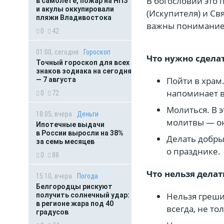
В богословии это 
в самолете, пожар на НПЗ
и акулы оккупировали
(Искупителя) и Св
пляжи Владивостока
важны понимание т
0
42
01:00, сегодня
Гороскоп
Что нужно сделат
Точный гороскоп для всех
знаков зодиака на сегодня
Пойти в храм
— 7 августа
напоминает в
0
72
Молиться. В 
18:05, вчера
Деньги
молитвы — он
Ипотечные выдачи
в России выросли на 38%
Делать добр
за семь месяцев
о празднике.
0
88
Что нельзя делат
15:10, вчера
Погода
Белгородцы рискуют
Нельзя греши
получить солнечный удар:
в регионе жара под 40
всегда, не то
градусов