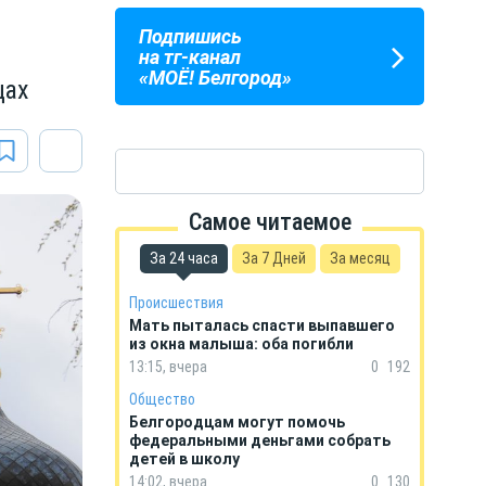
Подпишись
ПОГОДА
ГОРОСКОП
на тг-канал
В БЕЛГОРОДЕ
НА КАЖДЫЙ ДЕНЬ
«МОЁ! Белгород»
цах
Самое читаемое
За 24 часа
За 7 Дней
За месяц
Происшествия
Мать пыталась спасти выпавшего
из окна малыша: оба погибли
13:15, вчера
0
192
Общество
Белгородцам могут помочь
федеральными деньгами собрать
детей в школу
14:02, вчера
0
130