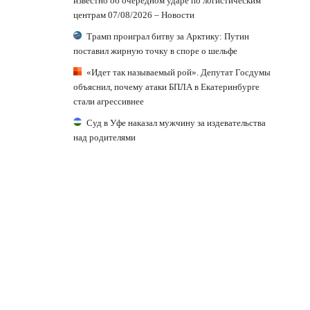
известно об очередном ударе по логистическим
центрам 07/08/2026 – Новости
Трамп проиграл битву за Арктику: Путин
поставил жирную точку в споре о шельфе
«Идет так называемый рой». Депутат Госдумы
объяснил, почему атаки БПЛА в Екатеринбурге
стали агрессивнее
Суд в Уфе наказал мужчину за издевательства
над родителями