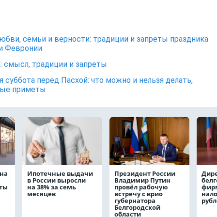
юбви, семьи и верности: традиции и запреты праздника
и Февронии
: смысл, традиции и запреты
я суббота перед Пасхой: что можно и нельзя делать,
ные приметы
на
Ипотечные выдачи
Президент России
Дир
в России выросли
Владимир Путин
белг
аты
на 38% за семь
провёл рабочую
фирм
месяцев
встречу с врио
нало
губернатора
руб
Белгородской
области