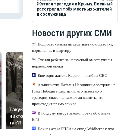
Жуткая трагедия в Крыму. Военный
расстрелял трёх местных жителей
и сослуживца
Новости других СМИ
Подросток напал на десятилетнюю девочку,
ворвавшись в квартиру
Отняли ребенка за невкусный омлет: ужасы
норвежской опеки
Еще один житель Карелии погиб на СВО
Альпинистка Наталья Наговицина застряла на
Пике Победы в Киргизии: что известно о
трагедии, спасение, может ли выжить, что
происходит прямо сейчас
Такую зиму в России
Как выглядит место
В Госдуму внесут законопроект об отмене
никто не ждал: как
крушение вертолета на
ЕГЭ
так?!
Кавказе: смотреть
Ночная атака БПЛА на склад Wildberries: что