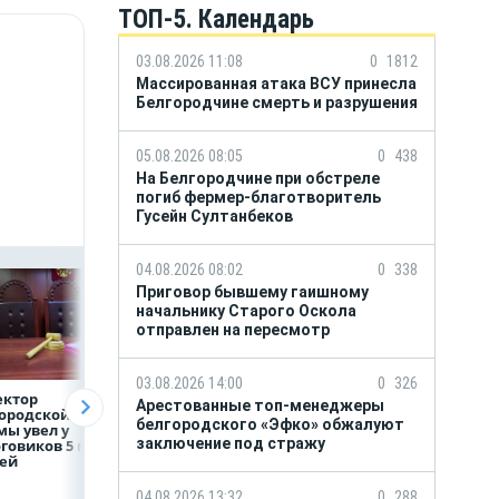
ТОП-5. Календарь
03.08.2026 11:08
0
1812
Массированная атака ВСУ принесла
Белгородчине смерть и разрушения
05.08.2026 08:05
0
438
На Белгородчине при обстреле
погиб фермер-благотворитель
Гусейн Султанбеков
04.08.2026 08:02
0
338
Приговор бывшему гаишному
начальнику Старого Оскола
отправлен на пересмотр
03.08.2026 14:00
0
326
ектор
Объем продаж
Рефинансирован
Арестованные топ-менеджеры
ородской
кредитов
кредитов в перв
белгородского «Эфко» обжалуют
ы увел у
наличными в России
полугодии 2026 г
заключение под стражу
говиков 5 млн
вырос на 64%
лей
04.08.2026 13:32
0
288