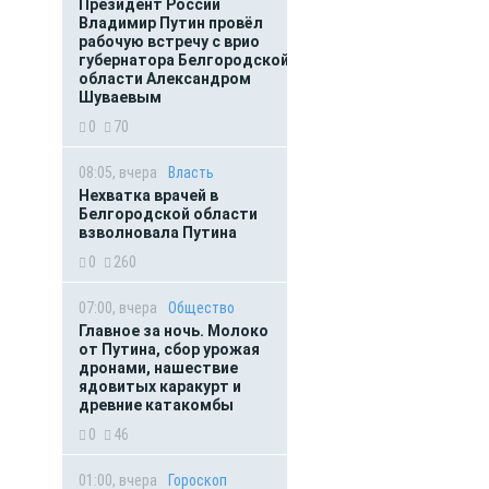
Президент России
Владимир Путин провёл
рабочую встречу с врио
губернатора Белгородской
области Александром
Шуваевым
0
70
08:05, вчера
Власть
Нехватка врачей в
Белгородской области
взволновала Путина
0
260
07:00, вчера
Общество
Главное за ночь. Молоко
от Путина, сбор урожая
дронами, нашествие
ядовитых каракурт и
древние катакомбы
0
46
01:00, вчера
Гороскоп