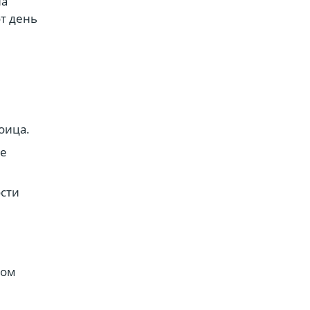
на
от день
оица.
ые
сти
том