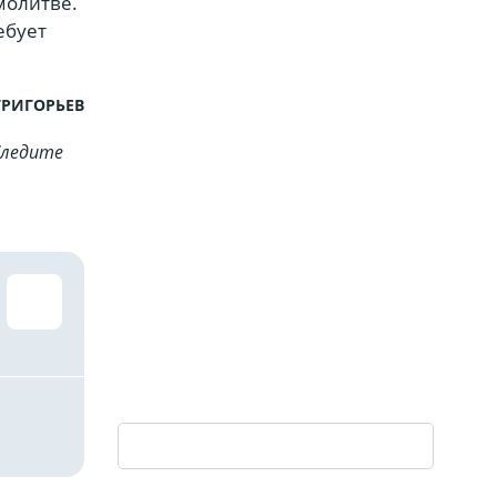
молитве.
ебует
ГРИГОРЬЕВ
Cледите