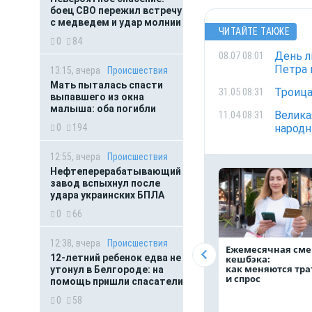
боец СВО пережил встречу
с медведем и удар молнии
ЧИТАЙТЕ ТАКЖЕ
0
84
День л
08.07 08:01
Петра 
13:15, вчера
Происшествия
Мать пыталась спасти
Троица
31.05 08:31
выпавшего из окна
малыша: оба погибли
Велика
11.04 08:31
0
194
народ
12:55, вчера
Происшествия
Нефтеперерабатывающий
завод вспыхнул после
удара украинских БПЛА
0
66
12:38, вчера
Происшествия
Ежемесячная сме
12-летний ребенок едва не
кешбэка:
как меняются тр
утонул в Белгороде: на
и спрос
помощь пришли спасатели
0
58