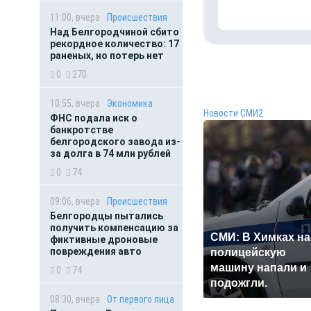
11:00, вчера
Происшествия
Над Белгородчиной сбито
рекордное количество: 17
раненых, но потерь нет
0
270
10:55, вчера
Экономика
Новости СМИ2
ФНС подала иск о
банкротстве
белгородского завода из-
за долга в 74 млн рублей
0
74
09:06, вчера
Происшествия
Белгородцы пытались
получить компенсацию за
СМИ: В Химках на
фиктивные дроновые
повреждения авто
полицейскую
машину напали и
0
74
подожгли.
08:30, вчера
От первого лица