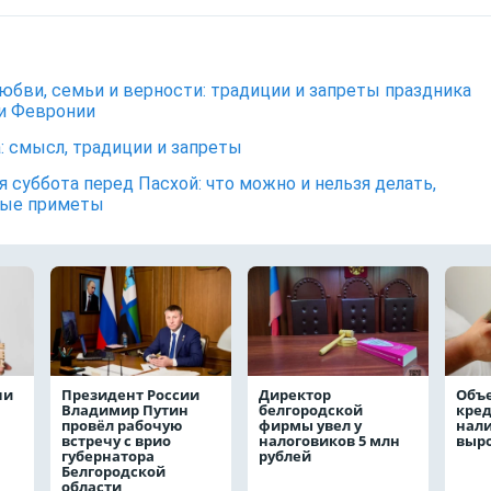
юбви, семьи и верности: традиции и запреты праздника
и Февронии
: смысл, традиции и запреты
я суббота перед Пасхой: что можно и нельзя делать,
ные приметы
чи
Президент России
Директор
Объ
Владимир Путин
белгородской
кре
провёл рабочую
фирмы увел у
нал
встречу с врио
налоговиков 5 млн
выро
губернатора
рублей
Белгородской
области