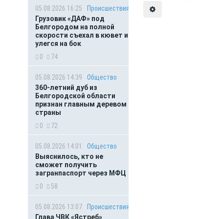
05.08.2026 16:25
Происшествия
Грузовик «ДАФ» под
Белгородом на полной
скорости съехал в кювет и
улегся на бок
0
74
05.08.2026 14:39
Общество
360-летний дуб из
Белгородской области
признан главным деревом
страны
0
72
05.08.2026 14:01
Общество
Выяснилось, кто не
сможет получить
загранпаспорт через МФЦ
0
58
05.08.2026 13:07
Происшествия
Глава ЧВК «Ястреб»