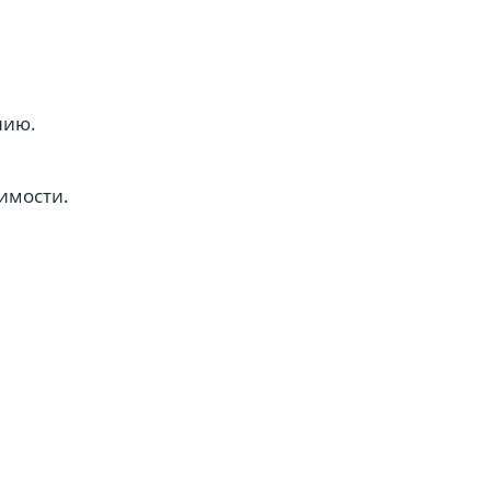
нию.
имости.