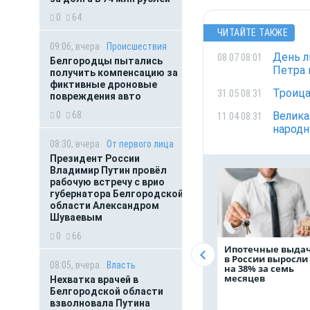
0
64
ЧИТАЙТЕ ТАКЖЕ
09:06, вчера
Происшествия
День л
08.07 08:01
Белгородцы пытались
Петра 
получить компенсацию за
фиктивные дроновые
Троица
31.05 08:31
повреждения авто
0
68
Велика
11.04 08:31
народ
08:30, вчера
От первого лица
Президент России
Владимир Путин провёл
рабочую встречу с врио
губернатора Белгородской
области Александром
Шуваевым
0
66
Ипотечные выда
в России выросли
08:05, вчера
Власть
на 38% за семь
месяцев
Нехватка врачей в
Белгородской области
взволновала Путина