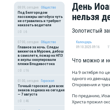
День Иоа
08:09, сегодня
Общество
Под Белгородом
нельзя д
пассажиры автобуса чуть
не отравились и требуют
наказать водителя
Золотистый за
0
6
07:00, сегодня
Общество
Календарь
09.10.2025 09:16
1
Главное за ночь. Следы
викингов в Муроме, дебош
в самолете, пожар на НПЗ
Что можно и н
и акулы оккупировали
пляжи Владивостока
0
16
На 9 октября по 
одного из двенадц
01:00, сегодня
Гороскоп
Откровения и трех
Точный гороскоп для всех
знаков зодиака на сегодня
— 7 августа
По преданию, Иоа
0
46
Христа прожил око