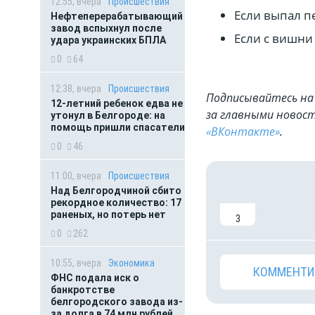
12:55, вчера
Происшествия
Если выпал п
Нефтеперерабатывающий
завод вспыхнул после
Если с вишни 
удара украинских БПЛА
0
64
12:38, вчера
Происшествия
Подписывайтесь на 
12-летний ребенок едва не
за главными новост
утонул в Белгороде: на
помощь пришли спасатели
«ВКонтакте»
.
0
46
11:00, вчера
Происшествия
Над Белгородчиной сбито
рекордное количество: 17
раненых, но потерь нет
3
0
262
10:55, вчера
Экономика
КОММЕНТИ
ФНС подала иск о
банкротстве
белгородского завода из-
за долга в 74 млн рублей