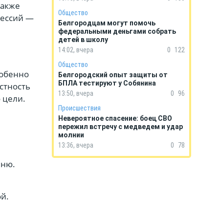
также
Общество
фессий —
Белгородцам могут помочь
федеральными деньгами собрать
детей в школу
14:02, вчера
0
122
Общество
собенно
Белгородский опыт защиты от
БПЛА тестируют у Собянина
стность
13:50, вчера
0
96
 цели.
Происшествия
Невероятное спасение: боец СВО
пережил встречу с медведем и удар
молнии
13:36, вчера
0
78
ыню.
ой.