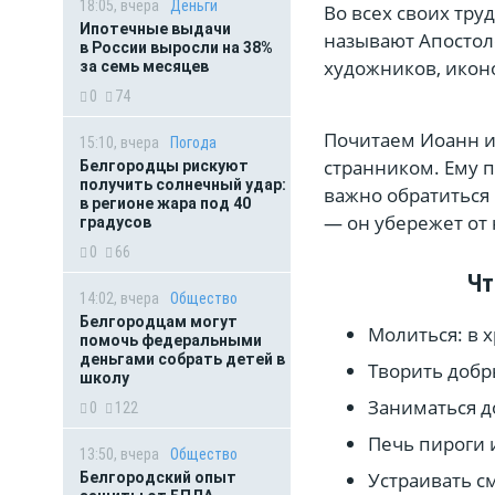
18:05, вчера
Деньги
Во всех своих тру
Ипотечные выдачи
называют Апостол
в России выросли на 38%
художников, иконо
за семь месяцев
0
74
Почитаем Иоанн и
15:10, вчера
Погода
странником. Ему п
Белгородцы рискуют
получить солнечный удар:
важно обратиться 
в регионе жара под 40
— он убережет от 
градусов
0
66
Чт
14:02, вчера
Общество
Белгородцам могут
Молиться: в 
помочь федеральными
деньгами собрать детей в
Творить добр
школу
Заниматься д
0
122
Печь пироги 
13:50, вчера
Общество
Устраивать с
Белгородский опыт