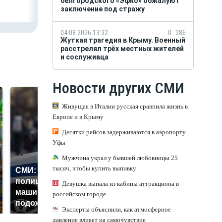
белгородского «Эфко» обжалуют
заключение под стражу
04.08.2026 13:32
0
286
Жуткая трагедия в Крыму. Военный
расстрелял трёх местных жителей
и сослуживца
Новости других СМИ
Живущая в Италии русская сравнила жизнь в
Европе и в Крыму
Десятки рейсов задерживаются в аэропорту
Уфы
Мужчина украл у бывшей любовницы 25
тысяч, чтобы купить выпивку
СМИ: В Химках на
полицейскую
Где будет встреча
Девушка выпала из кабины аттракциона в
машину напали и
президентов США и
российском городе
подожгли.
России: Европа?
Эксперты объяснили, как атмосферное
давление влияет на самочувствие