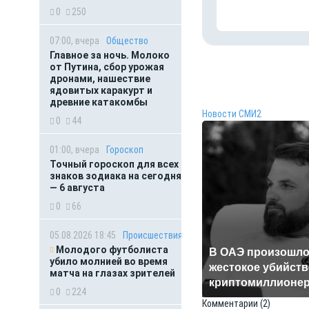
0
250
07:00, вчера
Общество
Главное за ночь. Молоко
от Путина, сбор урожая
дронами, нашествие
ядовитых каракурт и
древние катакомбы
Новости СМИ2
0
44
01:00, вчера
Гороскоп
Точный гороскоп для всех
знаков зодиака на сегодня
— 6 августа
0
66
05.08.2026 18:45
Происшествия
Молодого футболиста
В ОАЭ произошл
убило молнией во время
жестокое убийств
матча на глазах зрителей
криптомиллионе
0
224
Комментарии
(2)