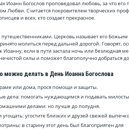
дах Иоанн Богослов проповедовал любовь, за что его 
ом Любви. Считается покровителем творческих про
писцев и всех, кто создает прекрасное.
 путешественниками. Церковь называет его Божьим
ринято молиться перед дальней дорогой. Говорят, о
к Иоанну, если в пути застала ночь или безлюдная ме
нечистой силы и поможет благополучно добраться до
о можно делать в День Иоанна Богослова
храме или дома, прося помощи и защиты.
ые дела: помогать нуждающимся и подавать милост
омашними делами: но лучше до полудня.
и угощать: угостите близких и друзей свежей выпечк
мотрины: в старину этот день был благоприятен для