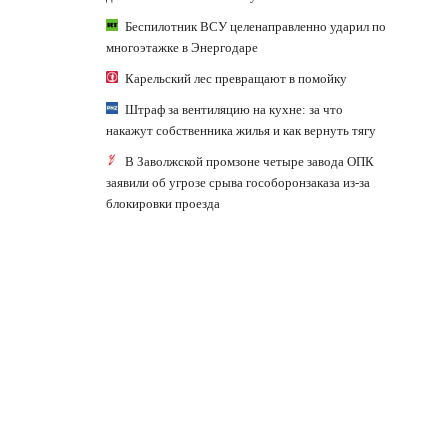
Беспилотник ВСУ целенаправленно ударил по
многоэтажке в Энергодаре
Карельский лес превращают в помойку
Штраф за вентиляцию на кухне: за что
накажут собственника жилья и как вернуть тягу
В Заволжской промзоне четыре завода ОПК
заявили об угрозе срыва гособоронзаказа из-за
блокировки проезда