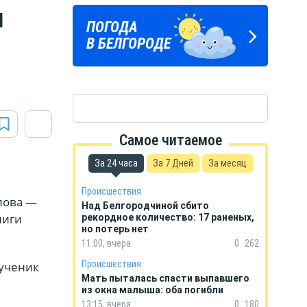
и
Подпишись
ПОГОДА
ГОРОСКОП
на тг-канал
В БЕЛГОРОДЕ
НА КАЖДЫЙ ДЕНЬ
«МОЁ! Белгород»
Самое читаемое
За 24 часа
За 7 Дней
За месяц
Происшествия
лова —
Над Белгородчиной сбито
ниги
рекордное количество: 17 раненых,
но потерь нет
11:00, вчера
0
262
Происшествия
ученик
Мать пыталась спасти выпавшего
из окна малыша: оба погибли
13:15, вчера
0
180