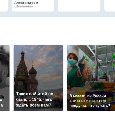
Александром
Шуваевым
о
Таких событий не
В магазинах России
о
было с 1945: чего
ажиотаж из-за этого
ра
ждать всем нам?
продукта: что купить?