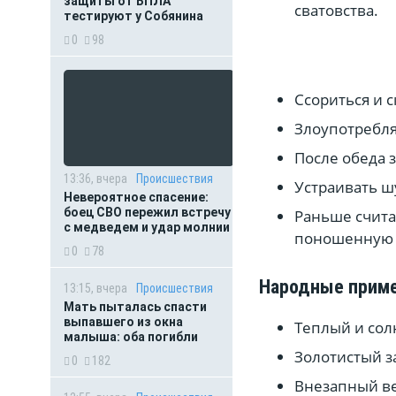
защиты от БПЛА
сватовства.
тестируют у Собянина
0
98
Ссориться и 
Злоупотребля
После обеда 
13:36, вчера
Происшествия
Устраивать ш
Невероятное спасение:
боец СВО пережил встречу
Раньше считал
с медведем и удар молнии
поношенную о
0
78
Народные прим
13:15, вчера
Происшествия
Мать пыталась спасти
выпавшего из окна
Теплый и сол
малыша: оба погибли
Золотистый за
0
182
Внезапный ве