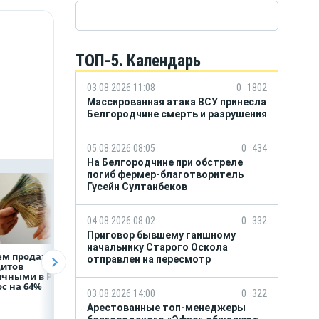
ТОП-5. Календарь
03.08.2026 11:08
0
1802
Массированная атака ВСУ принесла
Белгородчине смерть и разрушения
05.08.2026 08:05
0
434
На Белгородчине при обстреле
погиб фермер-благотворитель
Гусейн Султанбеков
04.08.2026 08:02
0
332
Приговор бывшему гаишному
начальнику Старого Оскола
ем продаж
Рефинансирование
Казначейство
отправлен на пересмотр
дитов
кредитов в первом
требует с
ичными в России
полугодии 2026 года
белгородского
с на 64%
водоканала 122,8
03.08.2026 14:00
0
322
млн в пользу ФРТ
Арестованные топ-менеджеры