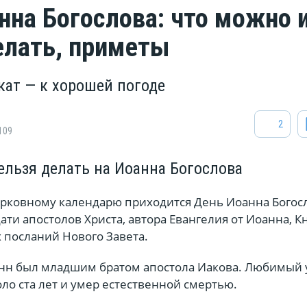
нна Богослова: что можно 
елать, приметы
кат — к хорошей погоде
2
109
ельзя делать на Иоанна Богослова
церковному календарю приходится День Иоанна Богос
ати апостолов Христа, автора Евангелия от Иоанна, К
 посланий Нового Завета.
нн был младшим братом апостола Иакова. Любимый 
ло ста лет и умер естественной смертью.