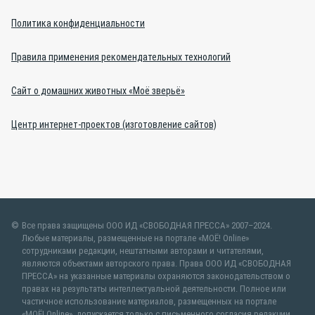
Политика конфиденциальности
Правила применения рекомендательных технологий
Сайт о домашних животных «Моё зверьё»
Центр интернет-проектов (изготовление сайтов)
Все права защищены ООО ИД «СВОБОДНАЯ ПРЕССА» 2007–2024.
Любые материалы, размещенные на портале «МОЁ! Online»
сотрудниками редакции, нештатными авторами и читателями,
являются объектами авторского права. Права ООО ИД «СВОБОДНАЯ
ПРЕССА» на указанные материалы охраняются законодательством о
правах на результаты интеллектуальной деятельности. Полное или
частичное использование материалов, размещенных на портале
«МОЁ! Online», допускается только с письменного согласия редакции