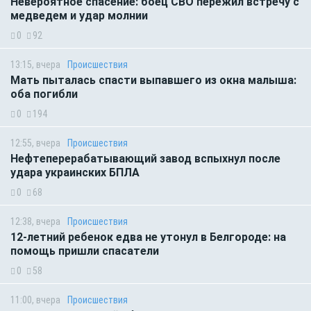
Невероятное спасение: боец СВО пережил встречу с
медведем и удар молнии
0
92
13:15, вчера
Происшествия
Мать пыталась спасти выпавшего из окна малыша:
оба погибли
0
194
12:55, вчера
Происшествия
Нефтеперерабатывающий завод вспыхнул после
удара украинских БПЛА
0
68
12:38, вчера
Происшествия
12-летний ребенок едва не утонул в Белгороде: на
помощь пришли спасатели
0
58
11:00, вчера
Происшествия