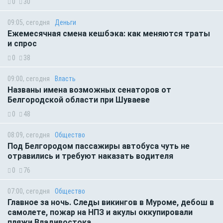
0
30
09:05, сегодня
Деньги
Ежемесячная смена кешбэка: как меняются траты
и спрос
0
38
09:00, сегодня
Власть
Названы имена возможных сенаторов от
Белгородской области при Шуваеве
0
48
08:09, сегодня
Общество
Под Белгородом пассажиры автобуса чуть не
отравились и требуют наказать водителя
0
76
07:00, сегодня
Общество
Главное за ночь. Следы викингов в Муроме, дебош в
самолете, пожар на НПЗ и акулы оккупировали
пляжи Владивостока