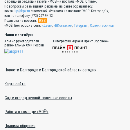
с позицией редакции газеты «МОЁ!» и портала «МОЁ! Online».
По вопросам размещения рекламы на сайте обращайтесь:
почта:
lip@kpv.ru
с пометкой «Реклама на портале "МОЁ! Белгород"»,
или по телефону (473) 267-94-13
RSS
Подписка на новости:
«МОЁ! Белгород» в сети:
«Дзен»
,
«ВКонтакте»
,
Telegram
,
Одноклассники
Наши партнёры:
Альянс руководителей
Типография «Прайм Принт Воронеж»
региональных СМИ России
Новости Белгорода и Белгородской области сегодня
Карта сайта
Сад и огород весной: полезные советы
Работа в команде «МОЁ!»
Правила общения