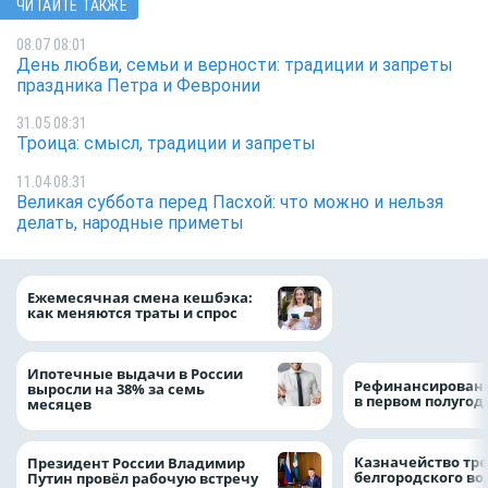
ЧИТАЙТЕ ТАКЖЕ
08.07 08:01
День любви, семьи и верности: традиции и запреты
праздника Петра и Февронии
31.05 08:31
Троица: смысл, традиции и запреты
11.04 08:31
Великая суббота перед Пасхой: что можно и нельзя
делать, народные приметы
Объем продаж кр
Ежемесячная смена кешбэка:
наличными в Рос
как меняются траты и спрос
на 64%
Ипотечные выдачи в России
Рефинансировани
выросли на 38% за семь
в первом полугоди
месяцев
Казначейство тре
Президент России Владимир
белгородского в
Путин провёл рабочую встречу