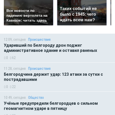
Таких событий не
Все новости по
было с 1945: чего
падению вертолета на
ждать всем нам?
Кавказе: читать здесь
12:09, сегодня
Происшествия
Ударивший по Белгороду дрон поджег
административное здание и оставил раненых
0
62
11:28, сегодня
Происшествия
Белгородчина держит удар: 123 атаки за сутки с
пострадавшими
0
22
10:49, сегодня
Общество
Учёные предупредили белгородцев о сильном
геомагнитном ударе в пятницу