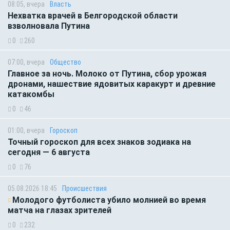
08:05, вчера
Власть
Нехватка врачей в Белгородской области
взволновала Путина
0
260
07:00, вчера
Общество
Главное за ночь. Молоко от Путина, сбор урожая
дронами, нашествие ядовитых каракурт и древние
катакомбы
0
46
01:00, вчера
Гороскоп
Точный гороскоп для всех знаков зодиака на
сегодня — 6 августа
0
76
05.08.2026 18:45
Происшествия
Молодого футболиста убило молнией во время
матча на глазах зрителей
0
232