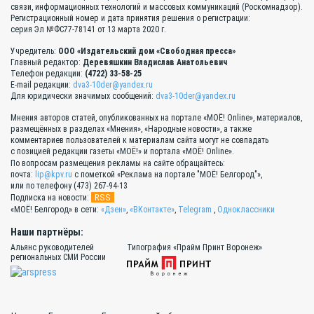
связи, информационных технологий и массовых коммуникаций (Роскомнадзор).
Регистрационный номер и дата принятия решения о регистрации:
серия Эл №ФС77-78141 от 13 марта 2020 г.
Учредитель:
ООО «Издательский дом «Свободная пресса»
Главный редактор:
Деревяшкин Владислав Анатольевич
Телефон редакции:
(4722) 33-58-25
E-mail редакции:
dva3-10der@yandex.ru
Для юридически значимых сообщений:
dva3-10der@yandex.ru
Мнения авторов статей, опубликованных на портале «МОЁ! Online», материалов,
размещённых в разделах «Мнения», «Народные новости», а также
комментариев пользователей к материалам сайта могут не совпадать
с позицией редакции газеты «МОЁ!» и портала «МОЁ! Online».
По вопросам размещения рекламы на сайте обращайтесь:
почта:
lip@kpv.ru
с пометкой «Реклама на портале "МОЁ! Белгород"»,
или по телефону (473) 267-94-13
RSS
Подписка на новости:
«МОЁ! Белгород» в сети:
«Дзен»
,
«ВКонтакте»
,
Telegram
,
Одноклассники
Наши партнёры:
Альянс руководителей
Типография «Прайм Принт Воронеж»
региональных СМИ России