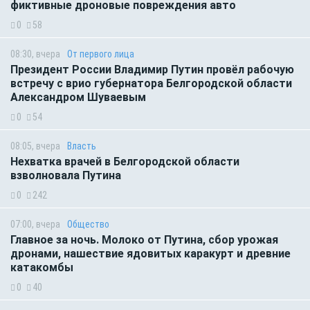
фиктивные дроновые повреждения авто
0
58
08:30, вчера
От первого лица
Президент России Владимир Путин провёл рабочую
встречу с врио губернатора Белгородской области
Александром Шуваевым
0
54
08:05, вчера
Власть
Нехватка врачей в Белгородской области
взволновала Путина
0
242
07:00, вчера
Общество
Главное за ночь. Молоко от Путина, сбор урожая
дронами, нашествие ядовитых каракурт и древние
катакомбы
0
40