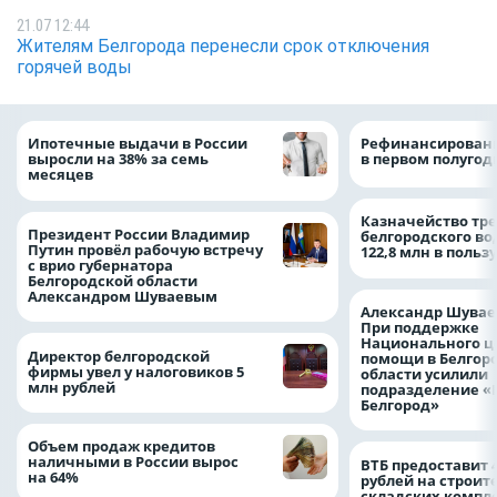
21.07 12:44
Жителям Белгорода перенесли срок отключения
горячей воды
Ипотечные выдачи в России
Рефинансировани
выросли на 38% за семь
в первом полугоди
месяцев
Казначейство тре
Президент России Владимир
белгородского в
Путин провёл рабочую встречу
122,8 млн в польз
с врио губернатора
Белгородской области
Александром Шуваевым
Александр Шувае
При поддержке
Национального ц
Директор белгородской
помощи в Белгор
фирмы увел у налоговиков 5
области усилили
млн рублей
подразделение «
Белгород»
Объем продаж кредитов
наличными в России вырос
ВТБ предоставит 
на 64%
рублей на строит
складских компл