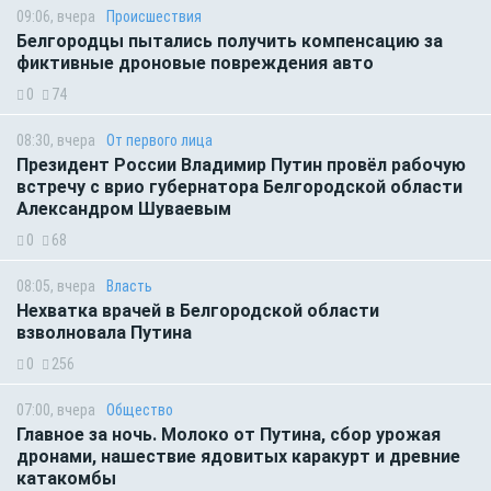
09:06, вчера
Происшествия
Белгородцы пытались получить компенсацию за
фиктивные дроновые повреждения авто
0
74
08:30, вчера
От первого лица
Президент России Владимир Путин провёл рабочую
встречу с врио губернатора Белгородской области
Александром Шуваевым
0
68
08:05, вчера
Власть
Нехватка врачей в Белгородской области
взволновала Путина
0
256
07:00, вчера
Общество
Главное за ночь. Молоко от Путина, сбор урожая
дронами, нашествие ядовитых каракурт и древние
катакомбы