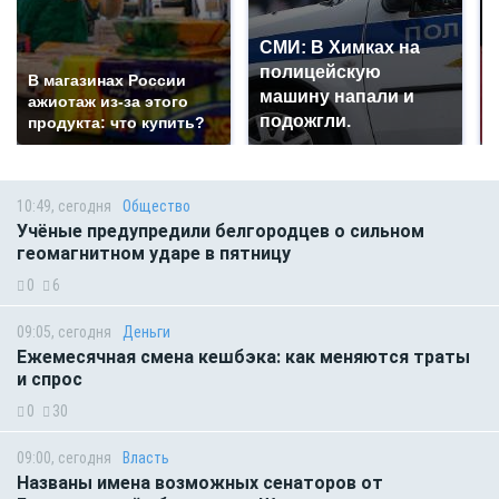
СМИ: В Химках на
полицейскую
В магазинах России
машину напали и
ажиотаж из-за этого
подожгли.
продукта: что купить?
10:49, сегодня
Общество
Учёные предупредили белгородцев о сильном
геомагнитном ударе в пятницу
0
6
09:05, сегодня
Деньги
Ежемесячная смена кешбэка: как меняются траты
и спрос
0
30
09:00, сегодня
Власть
Названы имена возможных сенаторов от