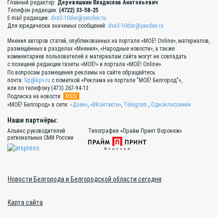
Главный редактор:
Деревяшкин Владислав Анатольевич
Телефон редакции:
(4722) 33-58-25
E-mail редакции:
dva3-10der@yandex.ru
Для юридически значимых сообщений:
dva3-10der@yandex.ru
Мнения авторов статей, опубликованных на портале «МОЁ! Online», материалов,
размещённых в разделах «Мнения», «Народные новости», а также
комментариев пользователей к материалам сайта могут не совпадать
с позицией редакции газеты «МОЁ!» и портала «МОЁ! Online».
По вопросам размещения рекламы на сайте обращайтесь:
почта:
lip@kpv.ru
с пометкой «Реклама на портале "МОЁ! Белгород"»,
или по телефону (473) 267-94-13
RSS
Подписка на новости:
«МОЁ! Белгород» в сети:
«Дзен»
,
«ВКонтакте»
,
Telegram
,
Одноклассники
Наши партнёры:
Альянс руководителей
Типография «Прайм Принт Воронеж»
региональных СМИ России
Новости Белгорода и Белгородской области сегодня
Карта сайта