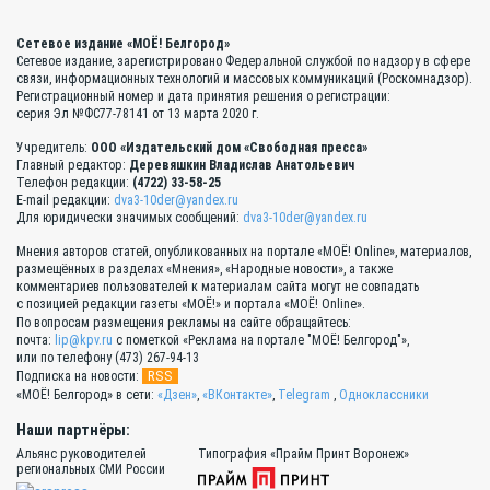
Сетевое издание «МОЁ! Белгород»
Сетевое издание, зарегистрировано Федеральной службой по надзору в сфере
связи, информационных технологий и массовых коммуникаций (Роскомнадзор).
Регистрационный номер и дата принятия решения о регистрации:
серия Эл №ФС77-78141 от 13 марта 2020 г.
Учредитель:
ООО «Издательский дом «Свободная пресса»
Главный редактор:
Деревяшкин Владислав Анатольевич
Телефон редакции:
(4722) 33-58-25
E-mail редакции:
dva3-10der@yandex.ru
Для юридически значимых сообщений:
dva3-10der@yandex.ru
Мнения авторов статей, опубликованных на портале «МОЁ! Online», материалов,
размещённых в разделах «Мнения», «Народные новости», а также
комментариев пользователей к материалам сайта могут не совпадать
с позицией редакции газеты «МОЁ!» и портала «МОЁ! Online».
По вопросам размещения рекламы на сайте обращайтесь:
почта:
lip@kpv.ru
с пометкой «Реклама на портале "МОЁ! Белгород"»,
или по телефону (473) 267-94-13
RSS
Подписка на новости:
«МОЁ! Белгород» в сети:
«Дзен»
,
«ВКонтакте»
,
Telegram
,
Одноклассники
Наши партнёры:
Альянс руководителей
Типография «Прайм Принт Воронеж»
региональных СМИ России