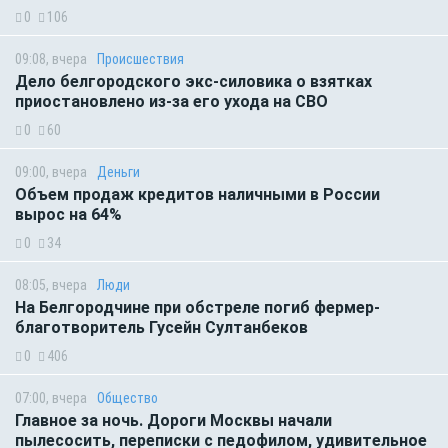
0
106
09:08, вчера
Происшествия
Дело белгородского экс-силовика о взятках
приостановлено из-за его ухода на СВО
0
60
09:00, вчера
Деньги
Объем продаж кредитов наличными в России
вырос на 64%
0
34
08:05, вчера
Люди
На Белгородчине при обстреле погиб фермер-
благотворитель Гусейн Султанбеков
0
406
07:00, вчера
Общество
Главное за ночь. Дороги Москвы начали
пылесосить, переписки с педофилом, удивительное