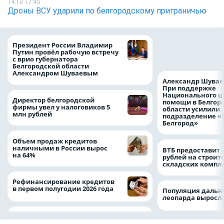
14.10 17:45
Дроны ВСУ ударили по белгородскому приграничью
Казначейство тре
Президент России Владимир
белгородского в
Путин провёл рабочую встречу
122,8 млн в польз
с врио губернатора
Белгородской области
Александром Шуваевым
Александр Шувае
При поддержке
Национального ц
Директор белгородской
помощи в Белгор
фирмы увел у налоговиков 5
области усилили
млн рублей
подразделение «
Белгород»
Объем продаж кредитов
наличными в России вырос
ВТБ предоставит 
на 64%
рублей на строит
складских компл
Рефинансирование кредитов
в первом полугодии 2026 года
Популяция дальн
леопарда выросла