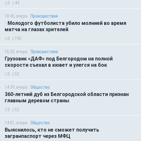
0
44
18:45, вчера
Происшествия
Молодого футболиста убило молнией во время
матча на глазах зрителей
0
196
16:25, вчера
Происшествия
Грузовик «ДАФ» под Белгородом на полной
скорости съехал в кювет и улегся на бок
0
52
14:39, вчера
Общество
360-летний дуб из Белгородской области признан
главным деревом страны
0
52
14:01, вчера
Общество
Выяснилось, кто не сможет получить
загранпаспорт через МФЦ