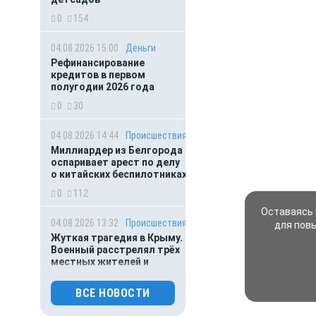
0
154
04.08.2026 15:00
Деньги
Рефинансирование
кредитов в первом
полугодии 2026 года
0
30
04.08.2026 14:44
Происшествия
Миллиардер из Белгорода
оспаривает арест по делу
о китайских беспилотниках
0
112
Оставаясь 
04.08.2026 13:32
Происшествия
для пов
Жуткая трагедия в Крыму.
Военный расстрелял трёх
местных жителей и
сослуживца
ВСЕ НОВОСТИ
0
264