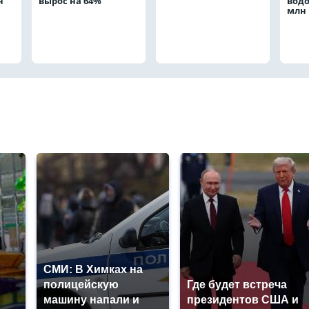
н
вырос на 64%
водо
млн 
СМИ: В Химках на
полицейскую
Где будет встреча
машину напали и
президентов США и