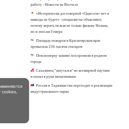
работу - Новости на Вести.ru
«Исторически достоверной «Одиссеи» нет и
никогда не будет»: специалисты объясняют,
почему верить нельзя не только фильму Нолана,
но и эпосам Гомера
Площадь пожаров в Красноярском крае
превысила 234 тысячи гектаров
Пенсионерку заживо похоронили в родном
городе
Сахалинец "запутался" во всемирной паутине
и попал в руки мошенникам
Россия и Таджикистан переходят к реализации
применяются
индустриального парка
 cookies,