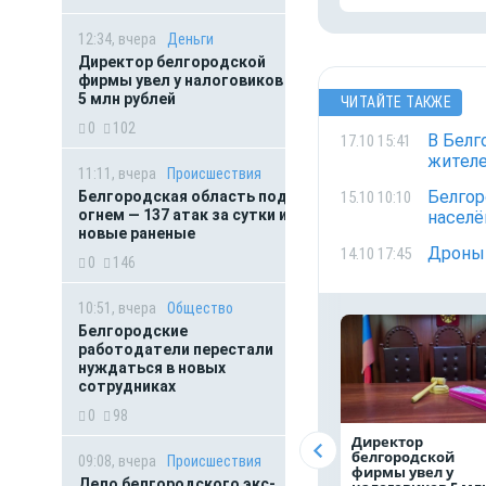
12:34, вчера
Деньги
Директор белгородской
фирмы увел у налоговиков
5 млн рублей
ЧИТАЙТЕ ТАКЖЕ
0
102
В Белг
17.10 15:41
жителе
11:11, вчера
Происшествия
Белгор
15.10 10:10
Белгородская область под
огнем — 137 атак за сутки и
населё
новые раненые
Дроны 
14.10 17:45
0
146
10:51, вчера
Общество
Белгородские
работодатели перестали
нуждаться в новых
сотрудниках
0
98
Директор
белгородской
09:08, вчера
Происшествия
фирмы увел у
Дело белгородского экс-