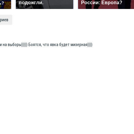
подожгли.
России: Европа?
ь?
риев
на выборы))))) Боятся, что явка будет мизерная))))