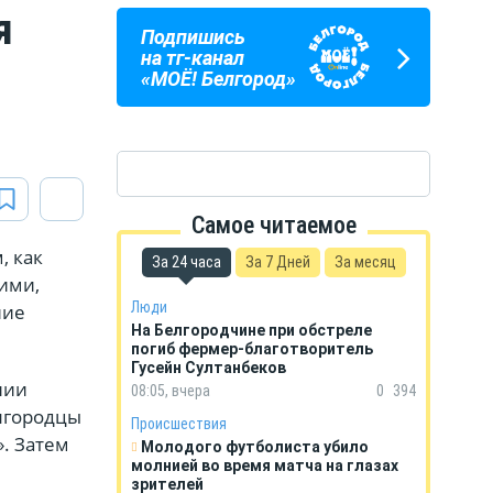
я
Подпишись
ПОГОДА
ГОРОСКОП
на тг-канал
В БЕЛГОРОДЕ
НА КАЖДЫЙ ДЕНЬ
«МОЁ! Белгород»
Самое читаемое
, как
За 24 часа
За 7 Дней
За месяц
ими,
Люди
ние
На Белгородчине при обстреле
погиб фермер-благотворитель
Гусейн Султанбеков
нии
08:05, вчера
0
394
лгородцы
Происшествия
». Затем
Молодого футболиста убило
молнией во время матча на глазах
зрителей