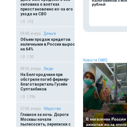
налоговиков 5 мл
рублей
силовика о взятках
приостановлено из-за его
ухода на СВО
0
52
09:00, вчера
Деньги
Объем продаж кредитов
наличными в России вырос
на 64%
0
30
Новости СМИ2
08:05, вчера
Люди
На Белгородчине при
обстреле погиб фермер-
благотворитель Гусейн
Султанбеков
0
396
07:00, вчера
Общество
Главное за ночь. Дороги
В магазинах России
Москвы начали
пылесосить, переписки с
ажиотаж из-за этого