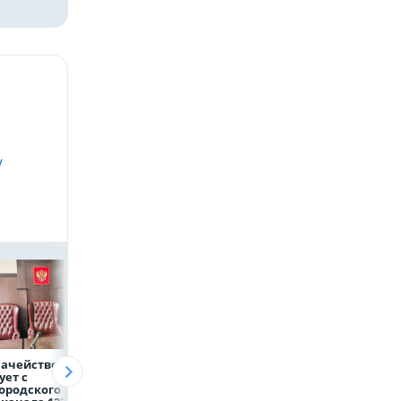
у
начейство
Александр Шуваев:
ВТБ предоставит 
ует с
При поддержке
млрд рублей
ородского
Национального
на строительство