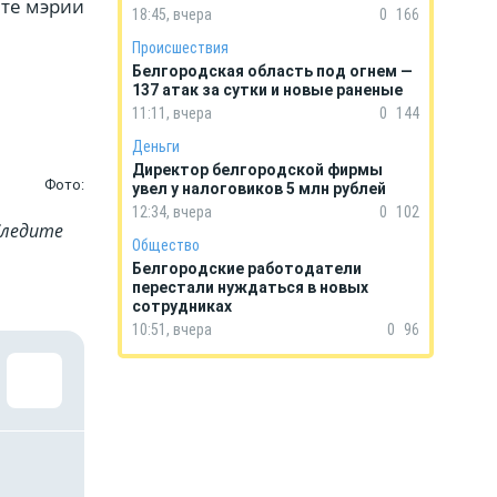
йте мэрии
18:45, вчера
0
166
Происшествия
Белгородская область под огнем —
137 атак за сутки и новые раненые
11:11, вчера
0
144
Деньги
Директор белгородской фирмы
Фото:
увел у налоговиков 5 млн рублей
12:34, вчера
0
102
Cледите
Общество
Белгородские работодатели
перестали нуждаться в новых
сотрудниках
10:51, вчера
0
96