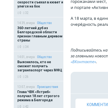
горожанами мест, 
скорости съехал в кювет и
улегся на бок
и портале «Актив
0
32
А 18 марта, в еди
14:39, вчера
Общество
очерёдность реал
360-летний дуб из
Белгородской области
признан главным деревом
страны
0
34
Подписывайтесь на 
за главными новост
14:01, вчера
Общество
«ВКонтакте»
.
Выяснилось, кто не
сможет получить
загранпаспорт через МФЦ
0
26
13:07, вчера
Происшествия
Глава ЧВК «Ястреб»
получил 18 лет строгого
режима в Белгороде
КОММЕНТИ
0
42