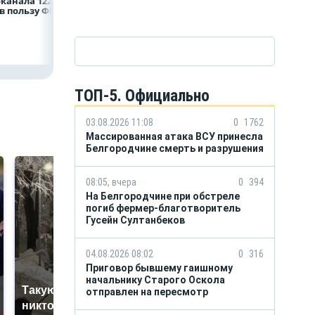
канала 122,8
центра помощи
складских
в пользу ФРТ
в Белгородской
комплексов
области усилили
подразделение
«БАРС-Белгород»
ТОП-5. Официально
03.08.2026 11:08
0
1762
Массированная атака ВСУ принесла
Белгородчине смерть и разрушения
08:05, вчера
0
394
На Белгородчине при обстреле
погиб фермер-благотворитель
Гусейн Султанбеков
04.08.2026 08:02
0
316
Приговор бывшему гаишному
начальнику Старого Оскола
Такую зиму в России
На Урале из казны
отправлен на пересмотр
никто не ждал: как
были украдены 18