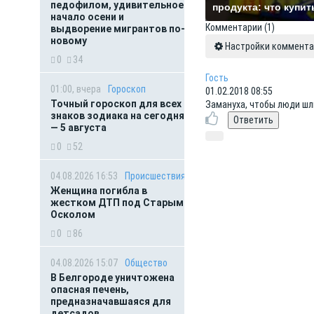
педофилом, удивительное
продукта: что купит
начало осени и
Комментарии
(1)
выдворение мигрантов по-
новому
Настройки коммента
0
34
Гость
01:00, вчера
Гороскоп
01.02.2018 08:55
Точный гороскоп для всех
Замануха, чтобы люди шли 
знаков зодиака на сегодня
— 5 августа
0
52
04.08.2026 16:53
Происшествия
Женщина погибла в
жестком ДТП под Старым
Осколом
0
86
04.08.2026 15:07
Общество
В Белгороде уничтожена
опасная печень,
предназначавшаяся для
детсадов