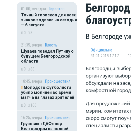
Белгород
01:00, сегодня
Гороскоп
Точный гороскоп для всех
благоуст
знаков зодиака на сегодня
— 6 августа
0
8
В Белгороде у
21:35, вчера
Власть
Официально
Шуваев поведал Путину о
31.01.2018 17:17
1
будущем Белгородской
области
Белгородцы выберу
0
88
организуют выбор 
18:45, вчера
Происшествия
обсуждали на зас
Молодого футболиста
комфортной город
убило молнией во время
матча на глазах зрителей
Для предложений в
0
166
мэрии, комитетах
скоро смогут поуч
16:25, вчера
Происшествия
Грузовик «ДАФ» под
специалисты разр
Белгородом на полной