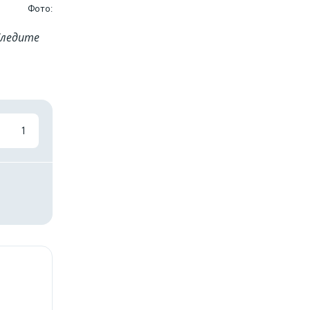
Фото:
Cледите
1