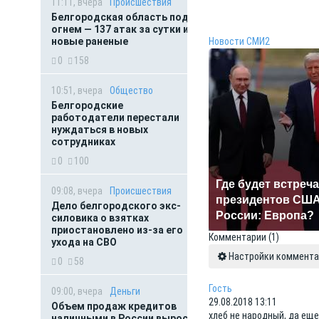
11:11, вчера
Происшествия
Белгородская область под
огнем — 137 атак за сутки и
Новости СМИ2
новые раненые
0
158
10:51, вчера
Общество
Белгородские
работодатели перестали
нуждаться в новых
сотрудниках
0
100
Где будет встреча
09:08, вчера
Происшествия
президентов США
Дело белгородского экс-
России: Европа?
силовика о взятках
приостановлено из-за его
Комментарии
(1)
ухода на СВО
Настройки коммента
0
58
Гость
09:00, вчера
Деньги
29.08.2018 13:11
Объем продаж кредитов
хлеб не народный, да еще
наличными в России вырос