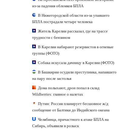
из-за падения обломков БПЛА
В Нижегородской области из-за упавшего
БПЛА пострадали четыре человека
Житель Карелии рассказал, где на трассе
трудности с бензином
В Карелии набирают резервистов в огневые
группы (ФОТО)
Собака искусала дачницу в Карелии (ФОТО)
В Башкирии осудили преступника, напавшего
на пару после застолья
Дома полыхают, дрон попал в склад
Wildberries: главное о налетах
Путин: Россия планирует бесшовное ж/д
сообщение от Балтики до Индийского океана
Челябинца, причастного к атаке БПЛА на
Сибирь, объявили в розыск