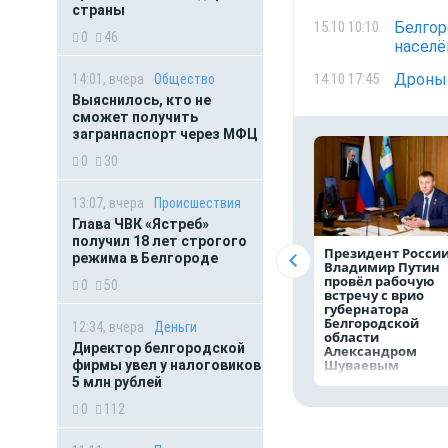
страны
Белгор
15.10 10:10
0
46
населё
Дроны 
14.10 17:45
14:01, вчера
Общество
Выяснилось, кто не
сможет получить
загранпаспорт через МФЦ
0
30
13:07, вчера
Происшествия
Глава ЧВК «Ястреб»
получил 18 лет строгого
Президент Росси
режима в Белгороде
Владимир Путин
провёл рабочую
0
50
встречу с врио
губернатора
Белгородской
12:34, вчера
Деньги
области
Директор белгородской
Александром
Шуваевым
фирмы увел у налоговиков
5 млн рублей
0
112