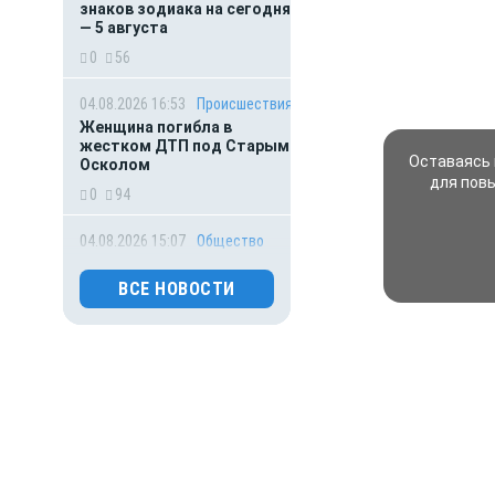
знаков зодиака на сегодня
— 5 августа
0
56
04.08.2026 16:53
Происшествия
Женщина погибла в
жестком ДТП под Старым
Оставаясь 
Осколом
для пов
0
94
04.08.2026 15:07
Общество
В Белгороде уничтожена
опасная печень,
ВСЕ НОВОСТИ
предназначавшаяся для
детсадов
0
158
04.08.2026 15:00
Деньги
Рефинансирование
кредитов в первом
полугодии 2026 года
0
34