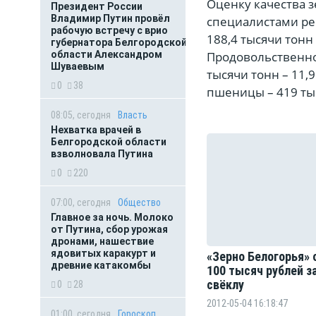
Оценку качества з
Президент России
Владимир Путин провёл
специалистами рег
рабочую встречу с врио
188,4 тысячи тонн
губернатора Белгородской
области Александром
Продовольственно
Шуваевым
тысячи тонн – 11,
0
38
пшеницы – 419 ты
08:05, сегодня
Власть
Нехватка врачей в
Белгородской области
взволновала Путина
0
220
07:00, сегодня
Общество
Главное за ночь. Молоко
от Путина, сбор урожая
дронами, нашествие
ядовитых каракурт и
«Зерно Белогорья»
древние катакомбы
100 тысяч рублей з
свёклу
0
28
2012-05-04 16:18:47
01:00, сегодня
Гороскоп