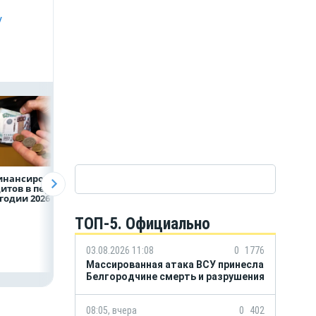
у
инансирование
Казначейство
Александр Шувае
итов в первом
требует с
При поддержке
годии 2026 года
белгородского
Национального
водоканала 122,8
центра помощи
млн в пользу ФРТ
в Белгородской
ТОП-5. Официально
области усилили
подразделение
«БАРС-Белгород
03.08.2026 11:08
0
1776
Массированная атака ВСУ принесла
Белгородчине смерть и разрушения
08:05, вчера
0
402