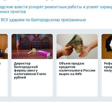
одские власти ускорят ремонтные работы и усилят охран
нных пунктов
ВСУ ударили по белгородскому приграничью
и
Директор
Объем продаж
Реф
белгородской
кредитов
кред
фирмы увел у
наличными в России
полу
налоговиков 5 млн
вырос на 64%
рублей