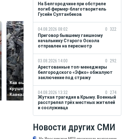
На Белгородчине при обстреле
погиб фермер-благотворитель
Гусейн Султанбеков
04.08.2026 08:02
0
322
Приговор бывшему гаишному
начальнику Старого Оскола
отправлен на пересмотр
03.08.2026 14:00
0
292
Арестованные топ-менеджеры
белгородского «Эфко» обжалуют
заключение под стражу
Не ешьте эту
Как выглядит место
готовую еду из
крушение вертолета на
04.08.2026 13:32
0
274
магазина: список
Кавказе: смотреть
Жуткая трагедия в Крыму. Военный
расстрелял трёх местных жителей
и сослуживца
Новости других СМИ
На Ярославском НПЗ произошло возгорание