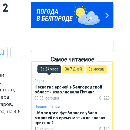
 2
Подпишись
ПОГОДА
ГОРОСКОП
на тг-канал
В БЕЛГОРОДЕ
НА КАЖДЫЙ ДЕНЬ
«МОЁ! Белгород»
Самое читаемое
За 24 часа
За 7 Дней
За месяц
чи
Власть
ь
Нехватка врачей в Белгородской
 тонн,
области взволновала Путина
нера
08:05, сегодня
0
220
таров,
Происшествия
а, на 4,6
Молодого футболиста убило
молнией во время матча на глазах
зрителей
18:45, вчера
0
180