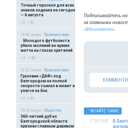
Точный гороскоп для всех
знаков зодиака на сегодня
Подписывайтесь на 
— 6 августа
за главными новост
0
40
«ВКонтакте»
.
18:45, вчера
Происшествия
Молодого футболиста
убило молнией во время
матча на глазах зрителей
0
180
16:25, вчера
Происшествия
Грузовик «ДАФ» под
КОММЕНТИ
Белгородом на полной
скорости съехал в кювет и
улегся на бок
0
44
14:39, вчера
Общество
ЧИТАЙТЕ ТАКЖЕ
360-летний дуб из
В Белг
17.10 15:41
Белгородской области
жителе
признан главным деревом