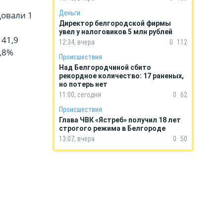
Деньги
довали 1
Директор белгородской фирмы
увел у налоговиков 5 млн рублей
41,9
12:34, вчера
0
112
2,8%
Происшествия
Над Белгородчиной сбито
рекордное количество: 17 раненых,
но потерь нет
11:00, сегодня
0
62
Происшествия
Глава ЧВК «Ястреб» получил 18 лет
строгого режима в Белгороде
13:07, вчера
0
50