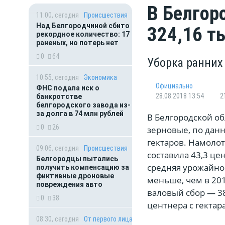
В Белгор
11:00, сегодня
Происшествия
Над Белгородчиной сбито
324,16 т
рекордное количество: 17
раненых, но потерь нет
0
64
Уборка ранних
10:55, сегодня
Экономика
Официально
ФНС подала иск о
28.08.2018 13:54
2
банкротстве
белгородского завода из-
за долга в 74 млн рублей
В Белгородской об
0
26
зерновые, по данн
гектаров. Намолот
09:06, сегодня
Происшествия
составила 43,3 це
Белгородцы пытались
средняя урожайнос
получить компенсацию за
фиктивные дроновые
меньше, чем в 201
повреждения авто
валовый сбор — 38
0
38
центнера с гектар
08:30, сегодня
От первого лица