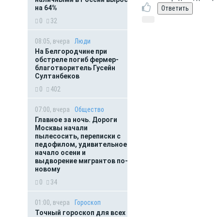
на 64%
0
32
08:05, вчера
Люди
На Белгородчине при
обстреле погиб фермер-
благотворитель Гусейн
Султанбеков
0
402
07:00, вчера
Общество
Главное за ночь. Дороги
Москвы начали
пылесосить, переписки с
педофилом, удивительное
начало осени и
выдворение мигрантов по-
новому
0
34
01:00, вчера
Гороскоп
Точный гороскоп для всех