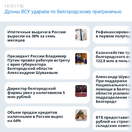
14.10 17:45
Дроны ВСУ ударили по белгородскому приграничью
Ипотечные выдачи в России
Рефинансировани
выросли на 38% за семь
в первом полугоди
месяцев
Казначейство тре
Президент России Владимир
белгородского в
Путин провёл рабочую встречу
122,8 млн в польз
с врио губернатора
Белгородской области
Александром Шуваевым
Александр Шувае
При поддержке
Национального ц
Директор белгородской
помощи в Белгор
фирмы увел у налоговиков 5
области усилили
млн рублей
подразделение «
Белгород»
Объем продаж кредитов
наличными в России вырос
ВТБ предоставит 
на 64%
рублей на строит
складских компл