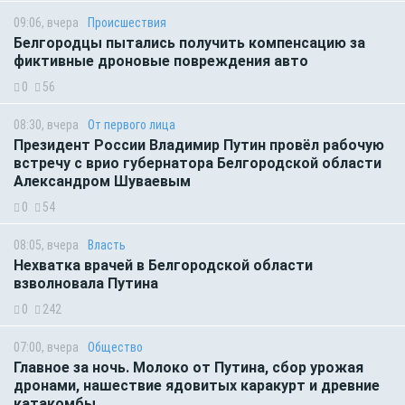
09:06, вчера
Происшествия
Белгородцы пытались получить компенсацию за
фиктивные дроновые повреждения авто
0
56
08:30, вчера
От первого лица
Президент России Владимир Путин провёл рабочую
встречу с врио губернатора Белгородской области
Александром Шуваевым
0
54
08:05, вчера
Власть
Нехватка врачей в Белгородской области
взволновала Путина
0
242
07:00, вчера
Общество
Главное за ночь. Молоко от Путина, сбор урожая
дронами, нашествие ядовитых каракурт и древние
катакомбы