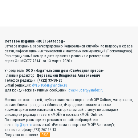
Сетевое издание «МОЁ! Белгород»
Сетевое издание, зарегистрировано Федеральной службой по надзору в сфере
связи, информационных технологий и массовых коммуникаций (Роскомнадзор).
Регистрационный номер и дата принятия решения о регистрации:
серия Эл №ФС77-78141 от 13 марта 2020 г.
Учредитель:
ООО «Издательский дом «Свободная пресса»
Главный редактор:
Деревяшкин Владислав Анатольевич
Телефон редакции:
(4722) 33-58-25
E-mail редакции:
dva3-10der@yandex.ru
Для юридически значимых сообщений:
dva3-10der@yandex.ru
Мнения авторов статей, опубликованных на портале «МОЁ! Online», материалов,
размещённых в разделах «Мнения», «Народные новости», а также
комментариев пользователей к материалам сайта могут не совпадать
с позицией редакции газеты «МОЁ!» и портала «МОЁ! Online».
По вопросам размещения рекламы на сайте обращайтесь:
почта:
lip@kpv.ru
с пометкой «Реклама на портале "МОЁ! Белгород"»,
или по телефону (473) 267-94-13
RSS
Подписка на новости: