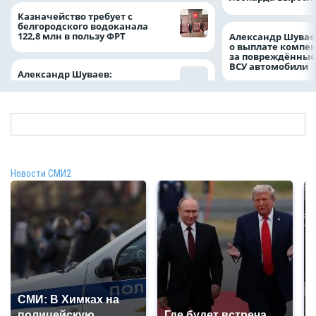
Казначейство требует с
белгородского водоканала
122,8 млн в пользу ФРТ
Александр Шувае
о выплате компе
за повреждённые
ВСУ автомобили
Александр Шуваев:
Новости СМИ2
СМИ: В Химках на
полицейскую
Где будет встреча