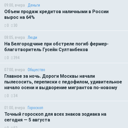
09:00, вчера
Деньги
Объем продаж кредитов наличными в России
вырос на 64%
0
30
08:05, вчера
Люди
На Белгородчине при обстреле погиб фермер-
благотворитель Гусейн Султанбеков
0
394
07:00, вчера
Общество
Главное за ночь. Дороги Москвы начали
пылесосить, переписки с педофилом, удивительное
начало осени и выдворение мигрантов по-новому
0
34
01:00, вчера
Гороскоп
Точный гороскоп для всех знаков зодиака на
сегодня — 5 августа
0
52