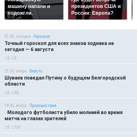
машину напали и
президентов США и
подожгли.
России: Европа?
01:00, сегодня
Гороскоп
Точный гороскоп для всех знаков зодиака на
сегодня — 6 августа
0
8
21:35, вчера
Власть
Шуваев поведал Путину о будущем Белгородской
области
0
88
18:45, вчера
Происшествия
Молодого футболиста убило молнией во время
матча на глазах зрителей
0
166