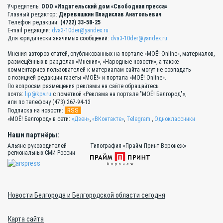
Учредитель:
ООО «Издательский дом «Свободная пресса»
Главный редактор:
Деревяшкин Владислав Анатольевич
Телефон редакции:
(4722) 33-58-25
E-mail редакции:
dva3-10der@yandex.ru
Для юридически значимых сообщений:
dva3-10der@yandex.ru
Мнения авторов статей, опубликованных на портале «МОЁ! Online», материалов,
размещённых в разделах «Мнения», «Народные новости», а также
комментариев пользователей к материалам сайта могут не совпадать
с позицией редакции газеты «МОЁ!» и портала «МОЁ! Online».
По вопросам размещения рекламы на сайте обращайтесь:
почта:
lip@kpv.ru
с пометкой «Реклама на портале "МОЁ! Белгород"»,
или по телефону (473) 267-94-13
RSS
Подписка на новости:
«МОЁ! Белгород» в сети:
«Дзен»
,
«ВКонтакте»
,
Telegram
,
Одноклассники
Наши партнёры:
Альянс руководителей
Типография «Прайм Принт Воронеж»
региональных СМИ России
Новости Белгорода и Белгородской области сегодня
Карта сайта