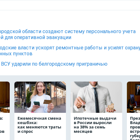
ородской области создают систему персонального учета
й для оперативной эвакуации
одские власти ускорят ремонтные работы и усилят охран
нных пунктов
ВСУ ударили по белгородскому приграничью
в:
Ежемесячная смена
Ипотечные выдачи
През
кешбэка:
в России выросли
Вла
как меняются траты
на 38% за семь
пров
ов
и спрос
месяцев
встр
губе