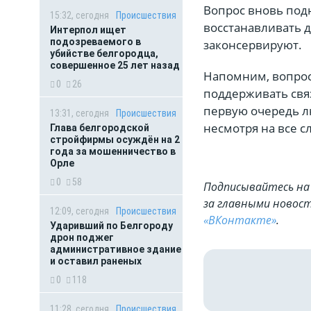
Вопрос вновь подн
15:32, сегодня
Происшествия
восстанавливать 
Интерпол ищет
подозреваемого в
законсервируют.
убийстве белгородца,
совершенное 25 лет назад
Напомним, вопрос 
0
26
поддерживать связ
первую очередь л
13:31, сегодня
Происшествия
несмотря на все с
Глава белгородской
стройфирмы осуждён на 2
года за мошенничество в
Орле
0
58
Подписывайтесь на 
за главными новост
12:09, сегодня
Происшествия
«ВКонтакте»
.
Ударивший по Белгороду
дрон поджег
административное здание
и оставил раненых
0
118
11:28, сегодня
Происшествия