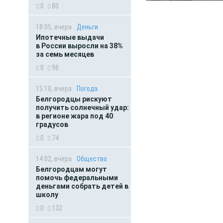
0
80
18:05, вчера
Деньги
Ипотечные выдачи
в России выросли на 38%
за семь месяцев
0
98
15:10, вчера
Погода
Белгородцы рискуют
получить солнечный удар:
в регионе жара под 40
градусов
0
74
14:02, вчера
Общество
Белгородцам могут
помочь федеральными
деньгами собрать детей в
школу
0
132