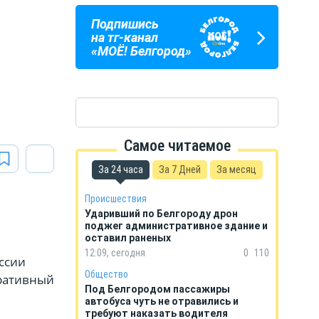
Подпишись
ПОГОДА
ГОРОСКОП
на тг-канал
В БЕЛГОРОДЕ
НА КАЖДЫЙ ДЕНЬ
«МОЁ! Белгород»
Самое читаемое
За 24 часа
За 7 Дней
За месяц
Происшествия
Ударивший по Белгороду дрон
поджег административное здание и
оставил раненых
12:09, сегодня
0
110
ссии
Общество
еративный
Под Белгородом пассажиры
автобуса чуть не отравились и
требуют наказать водителя