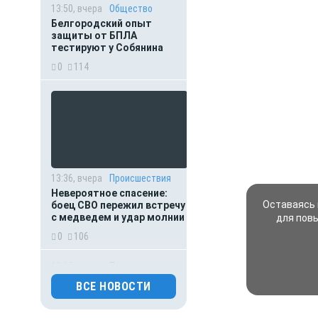
13:50, вчера
Общество
Белгородский опыт
защиты от БПЛА
тестируют у Собянина
0
114
13:36, вчера
Происшествия
Невероятное спасение:
Оставаясь 
боец СВО пережил встречу
с медведем и удар молнии
для пов
0
106
13:15, вчера
Происшествия
Мать пыталась спасти
ВСЕ НОВОСТИ
выпавшего из окна
малыша: оба погибли