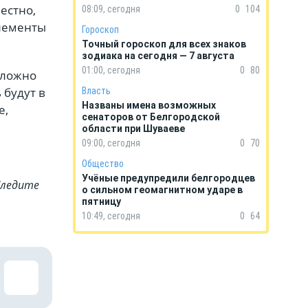
естно,
08:09, сегодня
0
104
элементы
Гороскоп
Точный гороскоп для всех знаков
зодиака на сегодня — 7 августа
01:00, сегодня
0
80
сложно
 будут в
Власть
Названы имена возможных
е,
сенаторов от Белгородской
области при Шуваеве
09:00, сегодня
0
70
Общество
Учёные предупредили белгородцев
Cледите
о сильном геомагнитном ударе в
пятницу
10:49, сегодня
0
64