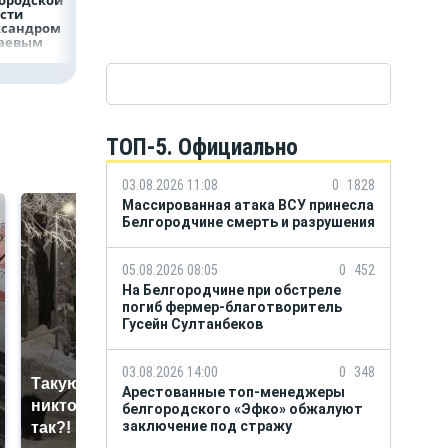
ородской
сти
ксандром
аевым
ТОП-5. Официально
03.08.2026 11:08
0
1828
Массированная атака ВСУ принесла
Белгородчине смерть и разрушения
05.08.2026 08:05
0
452
На Белгородчине при обстреле
погиб фермер-благотворитель
Гусейн Султанбеков
03.08.2026 14:00
0
348
Такую зиму в России
Как выглядит место
Арестованные топ-менеджеры
никто не ждал: как
белгородского «Эфко» обжалуют
крушение вертолета на
заключение под стражу
так?!
Кавказе: смотреть