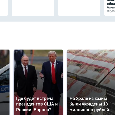
Белг
обла
Але
Шув
Где будет встреча
На Урале из казны
президентов США и
были украдены 18
России: Европа?
миллионов рублей