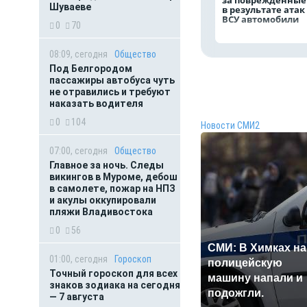
за повреждённые
Шуваеве
в результате атак
ВСУ автомобили
0
70
08:09, сегодня
Общество
Под Белгородом
пассажиры автобуса чуть
не отравились и требуют
наказать водителя
0
104
Новости СМИ2
07:00, сегодня
Общество
Главное за ночь. Следы
викингов в Муроме, дебош
в самолете, пожар на НПЗ
и акулы оккупировали
пляжи Владивостока
0
56
СМИ: В Химках на
01:00, сегодня
Гороскоп
полицейскую
Точный гороскоп для всех
машину напали и
знаков зодиака на сегодня
подожгли.
— 7 августа