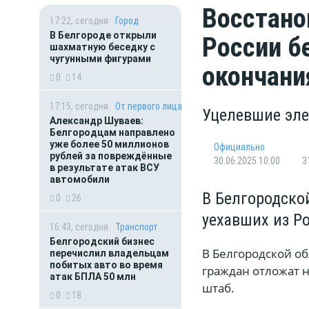
Восстано
17:22, сегодня
Город
В Белгороде открыли
России б
шахматную беседку с
чугунными фигурами
окончани
0
14
17:15, сегодня
От первого лица
Уцелевшие эле
Александр Шуваев:
Белгородцам направлено
уже более 50 миллионов
Официально
рублей за повреждённые
30.06.2025 10:00
3
в результате атак ВСУ
автомобили
В Белгородско
0
26
уехавших из Р
16:43, сегодня
Транспорт
Белгородский бизнес
В Белгородской о
перечислил владельцам
побитых авто во время
граждан отложат 
атак БПЛА 50 млн
штаб.
0
18