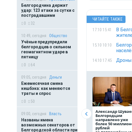
Белгородчина держит
удар: 123 атаки за сутки с
пострадавшими
ЧИТАЙТЕ ТАКЖЕ
0
32
В Белг
17.10 15:41
жителе
10:49, сегодня
Общество
Учёные предупредили
Белгор
15.10 10:10
белгородцев о сильном
населё
геомагнитном ударе в
пятницу
Дроны 
14.10 17:45
0
64
09:05, сегодня
Деньги
Ежемесячная смена
кешбэка: как меняются
траты и спрос
0
50
Александр Шувае
09:00, сегодня
Власть
Белгородцам
направлено уже
Названы имена
более 50 миллион
возможных сенаторов от
рублей
Белгородской области при