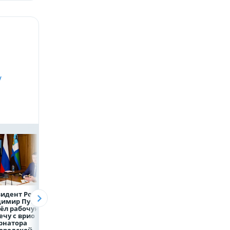
у
идент России
Директор
Объем продаж
димир Путин
белгородской
кредитов
ёл рабочую
фирмы увел у
наличными в Ро
ечу с врио
налоговиков 5 млн
вырос на 64%
рнатора
рублей