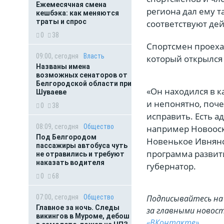
Ежемесячная смена
региона дал ему т
кешбэка: как меняются
траты и спрос
соответствуют де
0
38
Спортсмен проехал
09:00, сегодня
Власть
который открылся 
Названы имена
возможных сенаторов от
Белгородской области при
«Он находился в 
Шуваеве
и непонятно, поче
0
38
исправить. Есть а
08:09, сегодня
Общество
например Новооск
Под Белгородом
Новенькое Ивнянск
пассажиры автобуса чуть
программа развит
не отравились и требуют
наказать водителя
губернатор.
0
68
07:00, сегодня
Общество
Подписывайтесь на 
Главное за ночь. Следы
за главными новост
викингов в Муроме, дебош
«ВКонтакте»
.