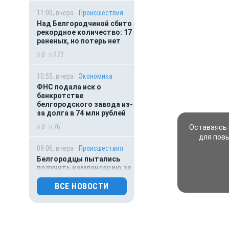
11:00, вчера
Происшествия
Над Белгородчиной сбито
рекордное количество: 17
раненых, но потерь нет
0
272
10:55, вчера
Экономика
ФНС подала иск о
банкротстве
белгородского завода из-
за долга в 74 млн рублей
0
76
Оставаясь 
для пов
09:06, вчера
Происшествия
Белгородцы пытались
получить компенсацию за
фиктивные дроновые
повреждения авто
ВСЕ НОВОСТИ
0
74
08:30, вчера
От первого лица