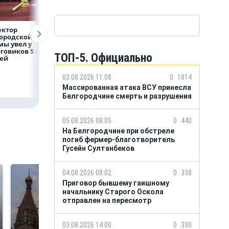
ектор
Объем продаж
Рефинансирован
ородской
кредитов
кредитов в перв
ы увел у
наличными в России
полугодии 2026 г
говиков 5 млн
вырос на 64%
ТОП-5. Официально
лей
03.08.2026 11:08
0
1814
Массированная атака ВСУ принесла
Белгородчине смерть и разрушения
05.08.2026 08:05
0
440
На Белгородчине при обстреле
погиб фермер-благотворитель
Гусейн Султанбеков
04.08.2026 08:02
0
338
Приговор бывшему гаишному
начальнику Старого Оскола
отправлен на пересмотр
03.08.2026 14:00
0
330