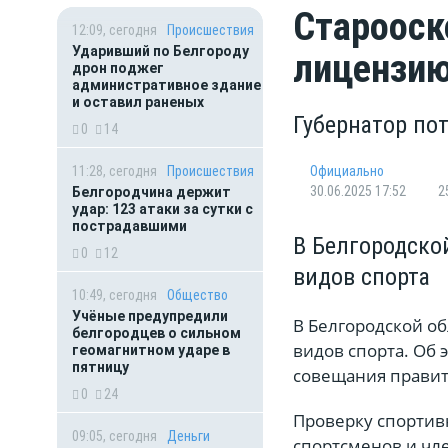
Старооск
12:09, сегодня
Происшествия
Ударивший по Белгороду
лицензию
дрон поджег
административное здание
и оставил раненых
Губернатор по
0
14
11:28, сегодня
Происшествия
Официально
30.06.2025 17:52
2
Белгородчина держит
удар: 123 атаки за сутки с
пострадавшими
В Белгородско
0
12
видов спорта
10:49, сегодня
Общество
Учёные предупредили
В Белгородской о
белгородцев о сильном
видов спорта. Об 
геомагнитном ударе в
пятницу
совещания правит
0
24
Проверку спортив
09:05, сегодня
Деньги
спортсменов и чл