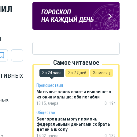
чил
Подпишись
ПОГОДА
ГОРОСКОП
на тг-канал
В БЕЛГОРОДЕ
НА КАЖДЫЙ ДЕНЬ
«МОЁ! Белгород»
и
Самое читаемое
За 24 часа
За 7 Дней
За месяц
птивных
Происшествия
Мать пыталась спасти выпавшего
из окна малыша: оба погибли
вных
13:15, вчера
0
194
Общество
Белгородцам могут помочь
федеральными деньгами собрать
детей в школу
ва
14:02, вчера
0
132