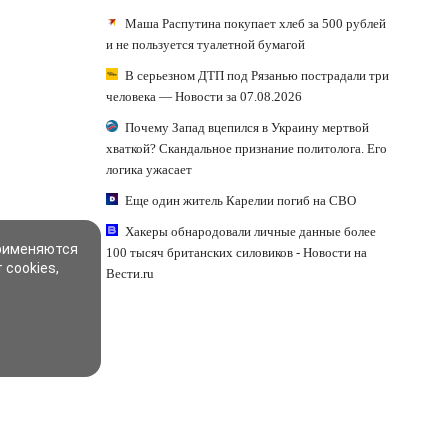
Маша Распутина покупает хлеб за 500 рублей
и не пользуется туалетной бумагой
В серьезном ДТП под Рязанью пострадали три
человека — Новости за 07.08.2026
Почему Запад вцепился в Украину мертвой
хваткой? Скандальное признание политолога. Его
логика ужасает
Еще один житель Карелии погиб на СВО
Хакеры обнародовали личные данные более
применяются
100 тысяч британских силовиков - Новости на
 cookies,
Вести.ru