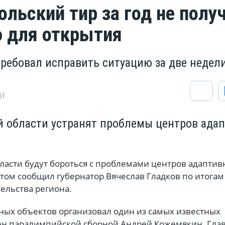
ольский тир за год не полу
 для открытия
требовал исправить ситуацию за две недел
51
й области устранят проблемы центров ада
бласти будут бороться с проблемами центров адапти
этом сообщил губернатор Вячеслав Гладков по итогам
ельства региона.
ных объектов организовал один из самых известных
ен паралимпийской сборной Андрей Кожемякин. Гла