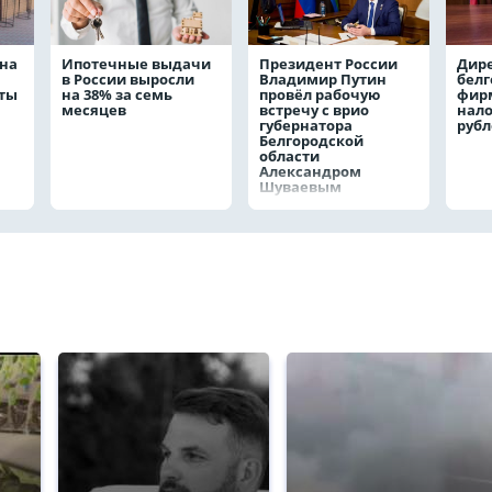
на
Ипотечные выдачи
Президент России
Дир
в России выросли
Владимир Путин
белг
аты
на 38% за семь
провёл рабочую
фирм
месяцев
встречу с врио
нало
губернатора
руб
Белгородской
области
Александром
Шуваевым