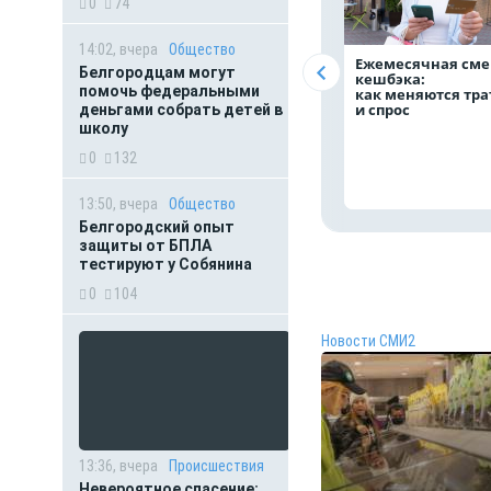
0
74
14:02, вчера
Общество
Ежемесячная сме
Белгородцам могут
кешбэка:
помочь федеральными
как меняются тр
и спрос
деньгами собрать детей в
школу
0
132
13:50, вчера
Общество
Белгородский опыт
защиты от БПЛА
тестируют у Собянина
0
104
Новости СМИ2
13:36, вчера
Происшествия
Невероятное спасение: