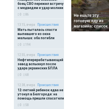
боец СВО пережил встречу
с медведем и удар молнии
0
86
Не ешьте эту
готовую еду из
13:15, вчера
Происшествия
магазина: список
Мать пыталась спасти
выпавшего из окна
малыша: оба погибли
0
194
12:55, вчера
Происшествия
Нефтеперерабатывающий
завод вспыхнул после
удара украинских БПЛА
0
68
12:38, вчера
Происшествия
12-летний ребенок едва не
утонул в Белгороде: на
помощь пришли спасатели
0
58