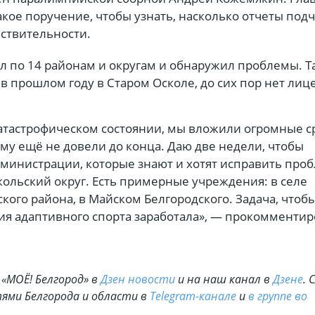
акое поручение, чтобы узнать, насколько отчеты по
йствительности.
 по 14 районам и округам и обнаружил проблемы. Так
в прошлом году в Старом Осколе, до сих пор нет лиц
катастрофическом состоянии, мы вложили огромные с
му ещё не довели до конца. Даю две недели, чтобы
дминистрации, которые знают и хотят исправить про
ольский округ. Есть примерные учреждения: в селе
ого района, в Майском Белгородского. Задача, чтобы
ия адаптивного спорта заработала», — прокомментир
«МОЁ! Белгород» в
Дзен новости
и на наш канал в
Дзене
. 
ями Белгорода и области в
Telegram-канале
и
в группе во