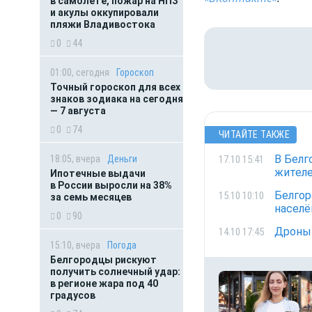
в самолете, пожар на НПЗ
и акулы оккупировали
пляжи Владивостока
0
44
01:00, сегодня
Гороскоп
Точный гороскоп для всех
знаков зодиака на сегодня
— 7 августа
0
74
ЧИТАЙТЕ ТАКЖЕ
В Белг
17.10 15:41
18:05, вчера
Деньги
жителе
Ипотечные выдачи
в России выросли на 38%
Белгор
15.10 10:10
за семь месяцев
населё
0
90
Дроны 
14.10 17:45
15:10, вчера
Погода
Белгородцы рискуют
получить солнечный удар:
в регионе жара под 40
градусов