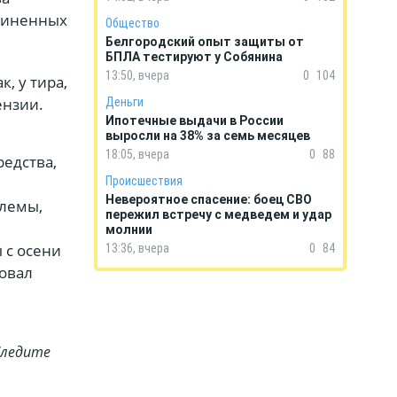
дчиненных
Общество
Белгородский опыт защиты от
БПЛА тестируют у Собянина
13:50, вчера
0
104
, у тира,
ензии.
Деньги
Ипотечные выдачи в России
выросли на 38% за семь месяцев
18:05, вчера
0
88
редства,
Происшествия
Невероятное спасение: боец СВО
блемы,
пережил встречу с медведем и удар
молнии
 с осени
13:36, вчера
0
84
овал
Cледите