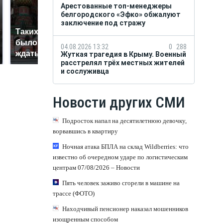
Арестованные топ-менеджеры
белгородского «Эфко» обжалуют
заключение под стражу
Таких событий не
В магазинах России
было с 1945: чего
ажиотаж из-за этого
04.08.2026 13:32
0
288
ждать всем нам?
Жуткая трагедия в Крыму. Военный
продукта: что купить?
расстрелял трёх местных жителей
и сослуживца
Новости других СМИ
Подросток напал на десятилетнюю девочку,
ворвавшись в квартиру
Ночная атака БПЛА на склад Wildberries: что
известно об очередном ударе по логистическим
центрам 07/08/2026 – Новости
Пять человек заживо сгорели в машине на
трассе (ФОТО)
Находчивый пенсионер наказал мошенников
изощренным способом