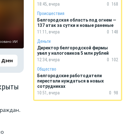
18:45, вчера
0
168
Происшествия
Белгородская область под огнем —
137 атак за сутки и новые раненые
11:11, вчера
0
148
Деньги
ровано ИИ
Директор белгородской фирмы
увел у налоговиков 5 млн рублей
12:34, вчера
0
102
Дзен
Общество
Белгородские работодатели
перестали нуждаться в новых
акрыты
сотрудниках
10:51, вчера
0
98
граждан.
но