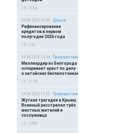
0
154
04.08.2026 15:00
Деньги
Рефинансирование
кредитов в первом
полугодии 2026 года
0
30
04.08.2026 14:44
Происшествия
Миллиардер из Белгорода
оспаривает арест по делу
о китайских беспилотниках
0
118
04.08.2026 13:32
Происшествия
Жуткая трагедия в Крыму.
Военный расстрелял трёх
местных жителей и
сослуживца
0
266