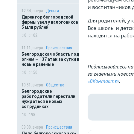
и воспитанников д
12:34, вчера
Деньги
Директор белгородской
Для родителей, у 
фирмы увел у налоговиков
Все школы и детск
5 млн рублей
находятся на рабо
0
102
11:11, вчера
Происшествия
Белгородская область под
огнем — 137 атак за сутки и
новые раненые
Подписывайтесь на 
0
150
за главными новост
«ВКонтакте»
.
10:51, вчера
Общество
Белгородские
работодатели перестали
нуждаться в новых
сотрудниках
0
98
09:08, вчера
Происшествия
Дело белгородского экс-