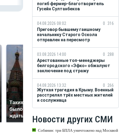
погиб фермер-благотворитель
Гусейн Султанбеков
04.08.2026 08:02
0
316
Приговор бывшему гаишному
начальнику Старого Оскола
отправлен на пересмотр
03.08.2026 14:00
0
288
Арестованные топ-менеджеры
белгородского «Эфко» обжалуют
заключение под стражу
04.08.2026 13:32
0
266
Жуткая трагедия в Крыму. Военный
расстрелял трёх местных жителей
и сослуживца
Таких событий не
В магазинах России
было с 1945: чего
ажиотаж из-за этого
ждать всем нам?
Новости других СМИ
продукта: что купить?
Собянин: три БПЛА уничтожено над Москвой