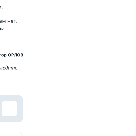
в.
ем нет.
ли
гор ОРЛОВ
Cледите