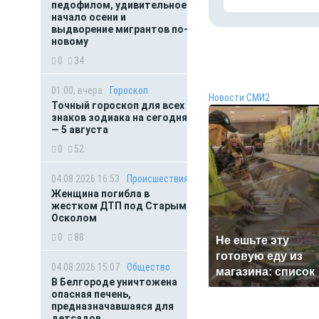
педофилом, удивительное
начало осени и
выдворение мигрантов по-
новому
0
34
01:00, вчера
Гороскоп
Новости СМИ2
Точный гороскоп для всех
знаков зодиака на сегодня
— 5 августа
0
52
04.08.2026 16:53
Происшествия
Женщина погибла в
жестком ДТП под Старым
Осколом
0
88
Не ешьте эту
готовую еду из
04.08.2026 15:07
Общество
магазина: список
В Белгороде уничтожена
опасная печень,
предназначавшаяся для
детсадов