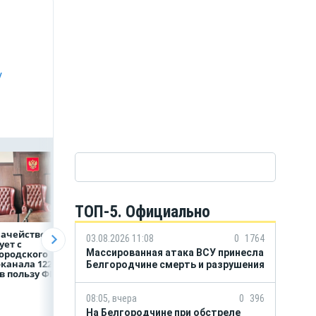
у
ТОП-5. Официально
начейство
Александр Шуваев:
ВТБ предоставит 
03.08.2026 11:08
0
1764
ует с
При поддержке
млрд рублей
Массированная атака ВСУ принесла
ородского
Национального
на строительство
канала 122,8
центра помощи
складских
Белгородчине смерть и разрушения
в пользу ФРТ
в Белгородской
комплексов
области усилили
подразделение
08:05, вчера
0
396
«БАРС-Белгород»
На Белгородчине при обстреле