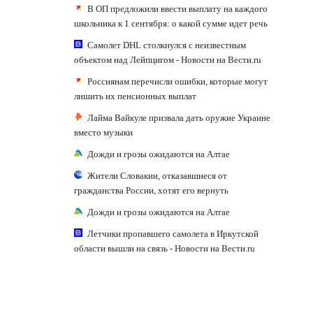
В ОП предложили ввести выплату на каждого
школьника к 1 сентября: о какой сумме идет речь
Самолет DHL столкнулся с неизвестным
объектом над Лейпцигом - Новости на Вести.ru
Россиянам перечисли ошибки, которые могут
лишить их пенсионных выплат
Лайма Вайкуле призвала дать оружие Украине
вместо музыки
Дожди и грозы ожидаются на Алтае
Жители Словакии, отказавшиеся от
гражданства России, хотят его вернуть
Дожди и грозы ожидаются на Алтае
Летчики пропавшего самолета в Иркутской
области вышли на связь - Новости на Вести.ru