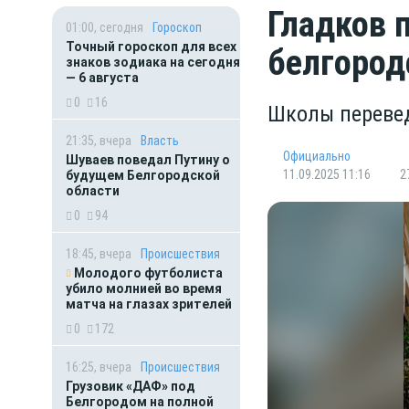
Гладков 
01:00, сегодня
Гороскоп
Точный гороскоп для всех
белгород
знаков зодиака на сегодня
— 6 августа
0
16
Школы переве
21:35, вчера
Власть
Официально
Шуваев поведал Путину о
11.09.2025 11:16
2
будущем Белгородской
области
0
94
18:45, вчера
Происшествия
Молодого футболиста
убило молнией во время
матча на глазах зрителей
0
172
16:25, вчера
Происшествия
Грузовик «ДАФ» под
Белгородом на полной