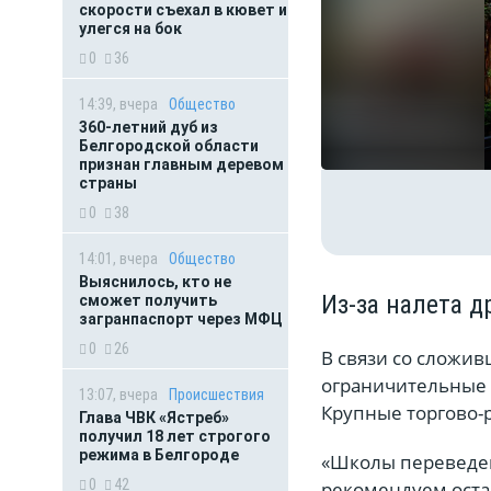
скорости съехал в кювет и
улегся на бок
0
36
14:39, вчера
Общество
360-летний дуб из
Белгородской области
признан главным деревом
страны
0
38
14:01, вчера
Общество
Выяснилось, кто не
Из-за налета 
сможет получить
загранпаспорт через МФЦ
0
26
В связи со сложи
ограничительные 
13:07, вчера
Происшествия
Крупные торгово-р
Глава ЧВК «Ястреб»
получил 18 лет строгого
режима в Белгороде
«Школы переведен
0
42
рекомендуем остав