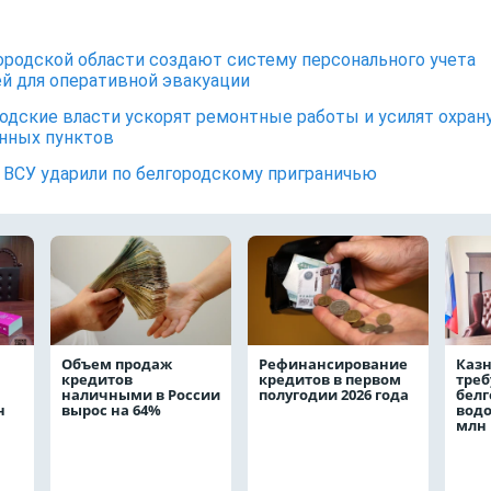
ородской области создают систему персонального учета
й для оперативной эвакуации
одские власти ускорят ремонтные работы и усилят охран
нных пунктов
ВСУ ударили по белгородскому приграничью
Объем продаж
Рефинансирование
Каз
кредитов
кредитов в первом
треб
наличными в России
полугодии 2026 года
белг
н
вырос на 64%
водо
млн 