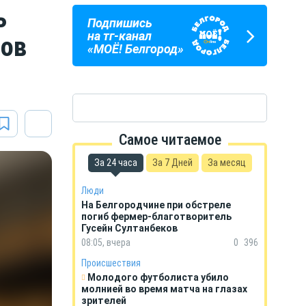
ь
Подпишись
ПОГОДА
ГОРОСКОП
на тг-канал
нов
В БЕЛГОРОДЕ
НА КАЖДЫЙ ДЕНЬ
«МОЁ! Белгород»
Самое читаемое
За 24 часа
За 7 Дней
За месяц
Люди
На Белгородчине при обстреле
погиб фермер-благотворитель
Гусейн Султанбеков
08:05, вчера
0
396
Происшествия
Молодого футболиста убило
молнией во время матча на глазах
зрителей