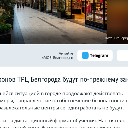
Фото: Сгенери
Читайте
Telegram
«МОЁ! Белгород» в
дронов ТРЦ Белгорода будут по-прежнему з
вшейся ситуацией в городе продолжают действовать
меры, направленные на обеспечение безопасности 
азвлекательные центры сегодня работать не будут.
ы на дистанционный формат обучения. Настоятель
ить детей дома. Это касается как школьников, так