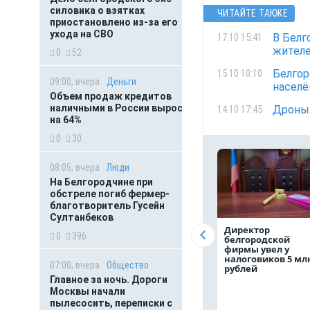
силовика о взятках
ЧИТАЙТЕ ТАКЖЕ
приостановлено из-за его
ухода на СВО
В Белг
17.10 15:41
жителе
0
52
Белгор
15.10 10:10
09:00, вчера
Деньги
населё
Объем продаж кредитов
наличными в России вырос
Дроны 
14.10 17:45
на 64%
0
30
08:05, вчера
Люди
На Белгородчине при
обстреле погиб фермер-
благотворитель Гусейн
Султанбеков
Директор
0
396
белгородской
фирмы увел у
налоговиков 5 мл
07:00, вчера
Общество
рублей
Главное за ночь. Дороги
Москвы начали
пылесосить, переписки с