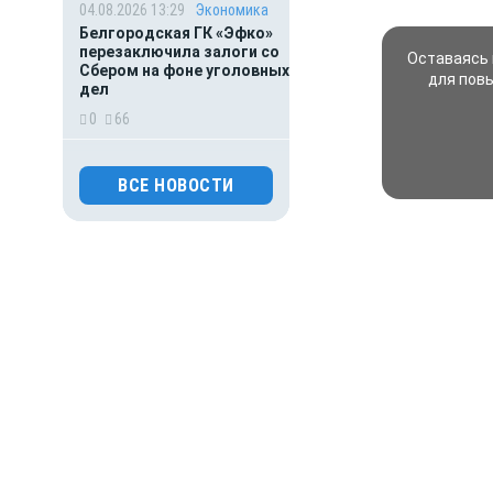
04.08.2026 13:29
Экономика
Белгородская ГК «Эфко»
перезаключила залоги со
Оставаясь 
Сбером на фоне уголовных
для пов
дел
0
66
04.08.2026 13:04
Происшествия
ВСЕ НОВОСТИ
Что известно о страшной
атаке ВСУ на
Подмосковье: погибли
пять человек
0
84
04.08.2026 12:23
Происшествия
В Белгородской области
ребенок переломал кости
на соревнованиях
0
92
04.08.2026 11:08
Происшествия
Боль Белгородчины: 125