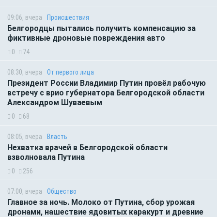
09:06, вчера
Происшествия
Белгородцы пытались получить компенсацию за
фиктивные дроновые повреждения авто
0
74
08:30, вчера
От первого лица
Президент России Владимир Путин провёл рабочую
встречу с врио губернатора Белгородской области
Александром Шуваевым
0
68
08:05, вчера
Власть
Нехватка врачей в Белгородской области
взволновала Путина
0
256
07:00, вчера
Общество
Главное за ночь. Молоко от Путина, сбор урожая
дронами, нашествие ядовитых каракурт и древние