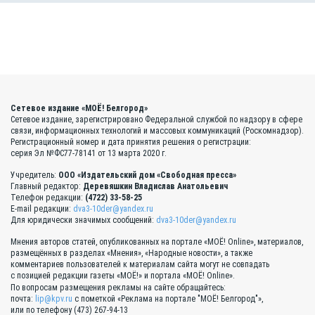
Сетевое издание «МОЁ! Белгород»
Сетевое издание, зарегистрировано Федеральной службой по надзору в сфере
связи, информационных технологий и массовых коммуникаций (Роскомнадзор).
Регистрационный номер и дата принятия решения о регистрации:
серия Эл №ФС77-78141 от 13 марта 2020 г.
Учредитель:
ООО «Издательский дом «Свободная пресса»
Главный редактор:
Деревяшкин Владислав Анатольевич
Телефон редакции:
(4722) 33-58-25
E-mail редакции:
dva3-10der@yandex.ru
Для юридически значимых сообщений:
dva3-10der@yandex.ru
Мнения авторов статей, опубликованных на портале «МОЁ! Online», материалов,
размещённых в разделах «Мнения», «Народные новости», а также
комментариев пользователей к материалам сайта могут не совпадать
с позицией редакции газеты «МОЁ!» и портала «МОЁ! Online».
По вопросам размещения рекламы на сайте обращайтесь:
почта:
lip@kpv.ru
с пометкой «Реклама на портале "МОЁ! Белгород"»,
или по телефону (473) 267-94-13