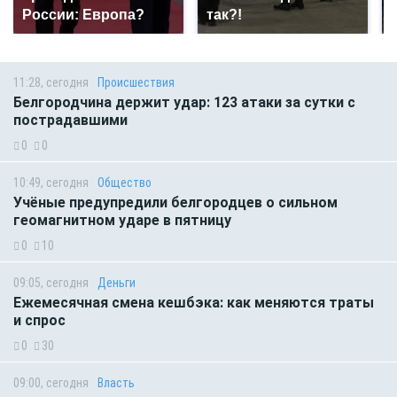
России: Европа?
так?!
11:28, сегодня
Происшествия
Белгородчина держит удар: 123 атаки за сутки с
пострадавшими
0
0
10:49, сегодня
Общество
Учёные предупредили белгородцев о сильном
геомагнитном ударе в пятницу
0
10
09:05, сегодня
Деньги
Ежемесячная смена кешбэка: как меняются траты
и спрос
0
30
09:00, сегодня
Власть