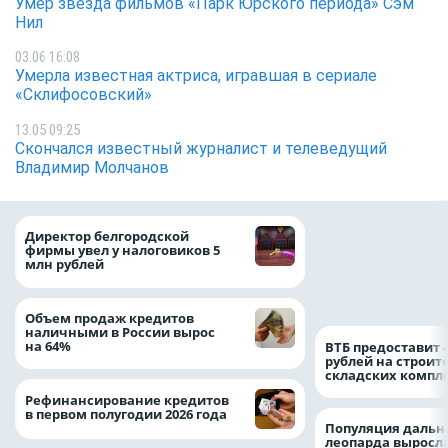
Умер звезда фильмов «Парк Юрского периода» Сэм
Нил
03.06 16:08
Умерла известная актриса, игравшая в сериале
«Склифосовский»
13.05 09:25
Скончался известный журналист и телеведущий
Владимир Молчанов
При поддержке
Директор белгородской
Национального ц
фирмы увел у налоговиков 5
помощи в Белгор
млн рублей
области усилили
подразделение «
Белгород»
Объем продаж кредитов
наличными в России вырос
на 64%
ВТБ предоставит 
рублей на строит
складских компл
Рефинансирование кредитов
в первом полугодии 2026 года
Популяция дальн
леопарда выросла