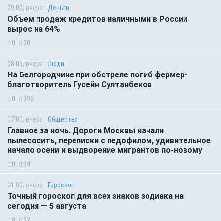
09:00, вчера
Деньги
Объем продаж кредитов наличными в России
вырос на 64%
0
30
08:05, вчера
Люди
На Белгородчине при обстреле погиб фермер-
благотворитель Гусейн Султанбеков
0
396
07:00, вчера
Общество
Главное за ночь. Дороги Москвы начали
пылесосить, переписки с педофилом, удивительное
начало осени и выдворение мигрантов по-новому
0
34
01:00, вчера
Гороскоп
Точный гороскоп для всех знаков зодиака на
сегодня — 5 августа
0
52