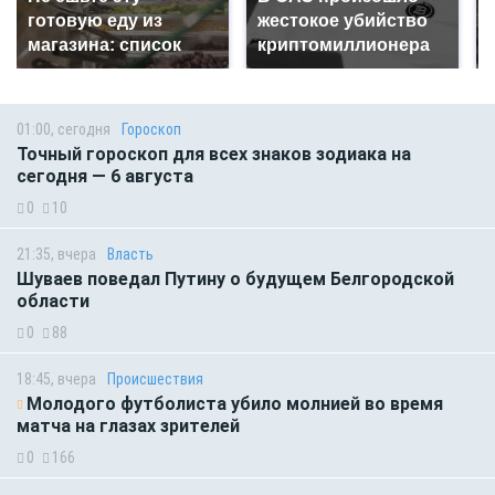
готовую еду из
жестокое убийство
магазина: список
криптомиллионера
01:00, сегодня
Гороскоп
Точный гороскоп для всех знаков зодиака на
сегодня — 6 августа
0
10
21:35, вчера
Власть
Шуваев поведал Путину о будущем Белгородской
области
0
88
18:45, вчера
Происшествия
Молодого футболиста убило молнией во время
матча на глазах зрителей
0
166