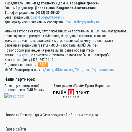
Учредитель:
ООО «Издательский дом «Свободная пресса»
Главный редактор:
Деревяшкин Владислав Анатольевич
Телефон редакции:
(4722) 33-58-25
E-mail редакции:
dva3-10der@yandex.ru
Для юридически значимых сообщений:
dva3-10der@yandex.ru
Мнения авторов статей, опубликованных на портале «МОЁ! Online», материалов,
размещённых в разделах «Мнения», «Народные новости», а также
комментариев пользователей к материалам сайта могут не совпадать
с позицией редакции газеты «МОЁ!» и портала «МОЁ! Online».
По вопросам размещения рекламы на сайте обращайтесь:
почта:
lip@kpv.ru
с пометкой «Реклама на портале "МОЁ! Белгород"»,
или по телефону (473) 267-94-13
RSS
Подписка на новости:
«МОЁ! Белгород» в сети:
«Дзен»
,
«ВКонтакте»
,
Telegram
,
Одноклассники
Наши партнёры:
Альянс руководителей
Типография «Прайм Принт Воронеж»
региональных СМИ России
Новости Белгорода и Белгородской области сегодня
Карта сайта