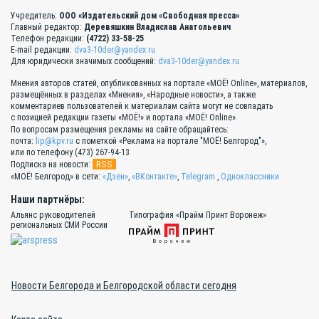
Учредитель:
ООО «Издательский дом «Свободная пресса»
Главный редактор:
Деревяшкин Владислав Анатольевич
Телефон редакции:
(4722) 33-58-25
E-mail редакции:
dva3-10der@yandex.ru
Для юридически значимых сообщений:
dva3-10der@yandex.ru
Мнения авторов статей, опубликованных на портале «МОЁ! Online», материалов,
размещённых в разделах «Мнения», «Народные новости», а также
комментариев пользователей к материалам сайта могут не совпадать
с позицией редакции газеты «МОЁ!» и портала «МОЁ! Online».
По вопросам размещения рекламы на сайте обращайтесь:
почта:
lip@kpv.ru
с пометкой «Реклама на портале "МОЁ! Белгород"»,
или по телефону (473) 267-94-13
RSS
Подписка на новости:
«МОЁ! Белгород» в сети:
«Дзен»
,
«ВКонтакте»
,
Telegram
,
Одноклассники
Наши партнёры:
Альянс руководителей
Типография «Прайм Принт Воронеж»
региональных СМИ России
Новости Белгорода и Белгородской области сегодня