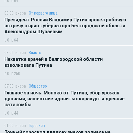
0
64
08:30, вчера
От первого лица
Президент России Владимир Путин провёл рабочую
встречу с врио губернатора Белгородской области
Александром Шуваевым
0
64
08:05, вчера
Власть
Нехватка врачей в Белгородской области
взволновала Путина
0
250
07:00, вчера
Общество
Главное за ночь. Молоко от Путина, сбор урожая
дронами, нашествие ядовитых каракурт и древние
катакомбы
0
44
01:00, вчера
Гороскоп
Точный гороскоп для всех знаков зодиака на