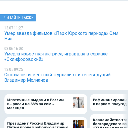
ЧИТАЙТЕ ТАКЖЕ
13.07 11:27
Умер звезда фильмов «Парк Юрского периода» Сэм
Нил
03.06 16:08
Умерла известная актриса, игравшая в сериале
«Склифосовский»
13.05 09:25
Скончался известный журналист и телеведущий
Владимир Молчанов
Ипотечные выдачи в России
Рефинансировани
выросли на 38% за семь
в первом полугоди
месяцев
Казначейство тре
Президент России Владимир
белгородского в
Путин провёл рабочую встречу
122,8 млн в польз