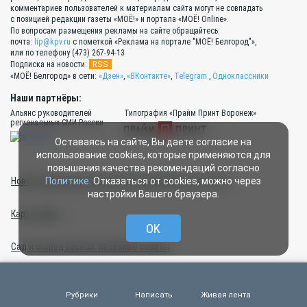
комментариев пользователей к материалам сайта могут не совпадать
с позицией редакции газеты «МОЁ!» и портала «МОЁ! Online».
По вопросам размещения рекламы на сайте обращайтесь:
почта:
lip@kpv.ru
с пометкой «Реклама на портале "МОЁ! Белгород"»,
или по телефону (473) 267-94-13
RSS
Подписка на новости:
«МОЁ! Белгород» в сети:
«Дзен»
,
«ВКонтакте»
,
Telegram
,
Одноклассники
Наши партнёры:
Альянс руководителей
Типография «Прайм Принт Воронеж»
региональных СМИ России
Оставаясь на сайте, Вы даете согласие на
использование cookies, которые применяются для
повышения качества рекомендаций согласно
Политике
. Отказаться от cookies, можно через
Новости Белгорода и Белгородской области сегодня
настройки Вашего браузера.
Карта сайта
OK
Сад и огород весной: полезные советы
Работа в команде «МОЁ!»
Рубрики
Написать
Живая лента