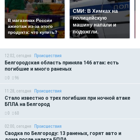
СМИ: В Химках на
полицейскую
В магазинах России
машину напали и
ажиотаж из-за этого
подожгли.
продукта: что купить?
12:02, сегодня
Происшествия
Белгородская область приняла 146 атак: есть
погибшие и много раненых
0
96
11:28, сегодня
Происшествия
Стало известно о трех погибших при ночной атаке
БПЛА на Белгород
0
60
02:00, сегодня
Происшествия
Сводка по Белгороду: 13 раненых, горят авто и
дома после налета БПЛА