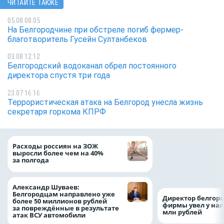
ЧИТАЙТЕ ТАКЖЕ
05.08 08:05
На Белгородчине при обстреле погиб фермер-
благотворитель Гусейн Султанбеков
03.08 12:12
Белгородский водоканал обрел постоянного
директора спустя три года
23.07 16:16
Террористическая атака на Белгород унесла жизнь
секретаря горкома КПРФ
Президент Росси
Расходы россиян на ЗОЖ
Путин провёл раб
выросли более чем на 40%
с врио губернато
за полгода
Белгородской обл
Александром Шу
Александр Шуваев:
Белгородцам направлено уже
Директор белгор
более 50 миллионов рублей
фирмы увел у нал
за повреждённые в результате
млн рублей
атак ВСУ автомобили