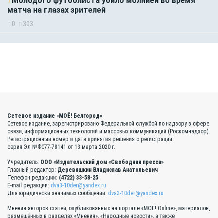
Молодого футболиста убило молнией во время
матча на глазах зрителей
0
303
Сетевое издание «МОЁ! Белгород»
Сетевое издание, зарегистрировано Федеральной службой по надзору в сфере
связи, информационных технологий и массовых коммуникаций (Роскомнадзор).
Регистрационный номер и дата принятия решения о регистрации:
серия Эл №ФС77-78141 от 13 марта 2020 г.
Учредитель:
ООО «Издательский дом «Свободная пресса»
Главный редактор:
Деревяшкин Владислав Анатольевич
Телефон редакции:
(4722) 33-58-25
E-mail редакции:
dva3-10der@yandex.ru
Для юридически значимых сообщений:
dva3-10der@yandex.ru
Мнения авторов статей, опубликованных на портале «МОЁ! Online», материалов,
размещённых в разделах «Мнения», «Народные новости», а также