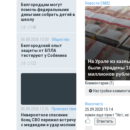
Новости СМИ2
Белгородцам могут
помочь федеральными
деньгами собрать детей в
школу
0
140
06.08.2026 13:50
Общество
Белгородский опыт
защиты от БПЛА
тестируют у Собянина
На Урале из казн
0
122
были украдены 1
миллионов рубле
Комментарии
(1)
Настройки коммента
Инкогнито
06.08.2026 13:36
Происшествия
25.09.2020 15:14
Невероятное спасение:
нужен еще пункт "Нет, не
боец СВО пережил встречу
с медведем и удар молнии