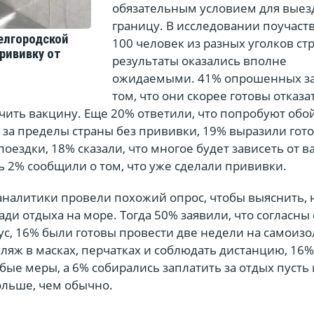
обязательным условием для выезд
границу. В исследовании поучаст
елгородской
100 человек из разных уголков стр
рививку от
результаты оказались вполне
ожидаемыми. 41% опрошенных за
том, что они скорее готовы отказа
чить вакцину. Еще 20% ответили, что попробуют обо
 за пределы страны без прививки, 19% выразили гото
оездки, 18% сказали, что многое будет зависеть от в
 2% сообщили о том, что уже сделали прививки.
аналитики провели похожий опрос, чтобы выяснить, 
ади отдыха на море. Тогда 50% заявили, что согласны 
ус, 16% были готовы провести две недели на самоизо
ляж в масках, перчатках и соблюдать дистанцию, 16%
бые меры, а 6% собирались заплатить за отдых пусть 
льше, чем обычно.