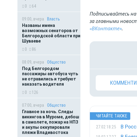
0
64
Подписывайтесь на 
09:00, вчера
Власть
за главными новост
Названы имена
«ВКонтакте»
.
возможных сенаторов от
Белгородской области при
Шуваеве
0
86
08:09, вчера
Общество
Под Белгородом
пассажиры автобуса чуть
не отравились и требуют
КОММЕНТИ
наказать водителя
0
126
07:00, вчера
Общество
Главное за ночь. Следы
ЧИТАЙТЕ ТАКЖЕ
викингов в Муроме, дебош
в самолете, пожар на НПЗ
В Росс
27.02 18:25
и акулы оккупировали
пляжи Владивостока
В Белг
19.02 17:27