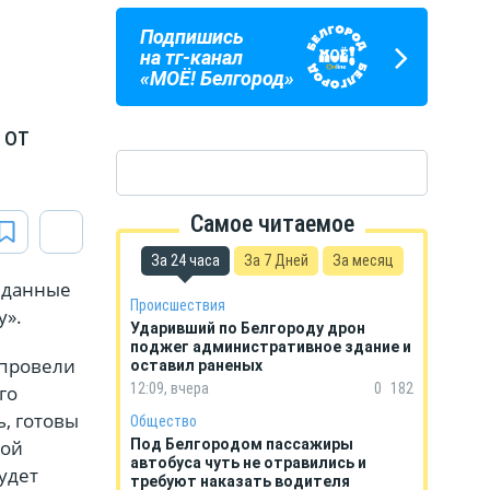
Подпишись
ПОГОДА
ГОРОСКОП
на тг-канал
В БЕЛГОРОДЕ
НА КАЖДЫЙ ДЕНЬ
«МОЁ! Белгород»
 от
Самое читаемое
За 24 часа
За 7 Дней
За месяц
е данные
Происшествия
у».
Ударивший по Белгороду дрон
поджег административное здание и
 провели
оставил раненых
12:09, вчера
0
182
го
, готовы
Общество
ной
Под Белгородом пассажиры
автобуса чуть не отравились и
будет
требуют наказать водителя