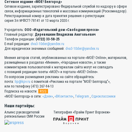
Сетевое издание «МОЁ! Белгород»
Сетевое издание, зарегистрировано Федеральной службой по надзору в сфере
связи, информационных технологий и массовых коммуникаций (Роскомнадзор).
Регистрационный номер и дата принятия решения о регистрации:
серия Эл №ФС77-78141 от 13 марта 2020 г.
Учредитель:
ООО «Издательский дом «Свободная пресса»
Главный редактор:
Деревяшкин Владислав Анатольевич
Телефон редакции:
(4722) 33-58-25
E-mail редакции:
dva3-10der@yandex.ru
Для юридически значимых сообщений:
dva3-10der@yandex.ru
Мнения авторов статей, опубликованных на портале «МОЁ! Online», материалов,
размещённых в разделах «Мнения», «Народные новости», а также
комментариев пользователей к материалам сайта могут не совпадать
с позицией редакции газеты «МОЁ!» и портала «МОЁ! Online».
По вопросам размещения рекламы на сайте обращайтесь:
почта:
lip@kpv.ru
с пометкой «Реклама на портале "МОЁ! Белгород"»,
или по телефону (473) 267-94-13
RSS
Подписка на новости:
«МОЁ! Белгород» в сети:
«Дзен»
,
«ВКонтакте»
,
Telegram
,
Одноклассники
Наши партнёры:
Альянс руководителей
Типография «Прайм Принт Воронеж»
региональных СМИ России