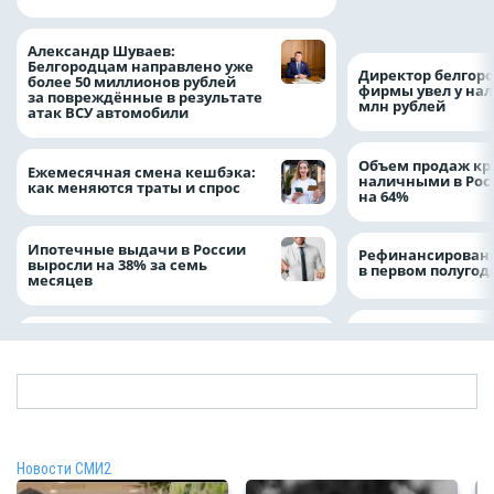
Белгородской обл
Александром Шу
Александр Шуваев:
Белгородцам направлено уже
Директор белгор
более 50 миллионов рублей
фирмы увел у нал
за повреждённые в результате
млн рублей
атак ВСУ автомобили
Объем продаж кр
Ежемесячная смена кешбэка:
наличными в Рос
как меняются траты и спрос
на 64%
Ипотечные выдачи в России
Рефинансировани
выросли на 38% за семь
в первом полугоди
месяцев
Новости СМИ2