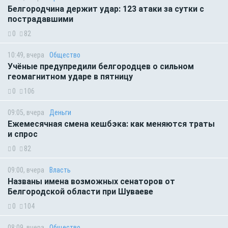
Белгородчина держит удар: 123 атаки за сутки с
пострадавшими
0
82
10:49, вчера
Общество
Учёные предупредили белгородцев о сильном
геомагнитном ударе в пятницу
0
106
09:05, вчера
Деньги
Ежемесячная смена кешбэка: как меняются траты
и спрос
0
82
09:00, вчера
Власть
Названы имена возможных сенаторов от
Белгородской области при Шуваеве
0
104
08:09, вчера
Общество