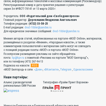
связи, информационных технологий и массовых коммуникаций (Роскомнадзор).
Регистрационный номер и дата принятия решения о регистрации:
серия Эл №ФС77-78141 от 13 марта 2020 г.
Учредитель:
ООО «Издательский дом «Свободная пресса»
Главный редактор:
Деревяшкин Владислав Анатольевич
Телефон редакции:
(4722) 33-58-25
E-mail редакции:
dva3-10der@yandex.ru
Для юридически значимых сообщений:
dva3-10der@yandex.ru
Мнения авторов статей, опубликованных на портале «МОЁ! Online», материалов,
размещённых в разделах «Мнения», «Народные новости», а также
комментариев пользователей к материалам сайта могут не совпадать
с позицией редакции газеты «МОЁ!» и портала «МОЁ! Online».
По вопросам размещения рекламы на сайте обращайтесь:
почта:
lip@kpv.ru
с пометкой «Реклама на портале "МОЁ! Белгород"»,
или по телефону (473) 267-94-13
RSS
Подписка на новости:
«МОЁ! Белгород» в сети:
«Дзен»
,
«ВКонтакте»
,
Telegram
,
Одноклассники
Наши партнёры:
Альянс руководителей
Типография «Прайм Принт Воронеж»
региональных СМИ России
Новости Белгорода и Белгородской области сегодня