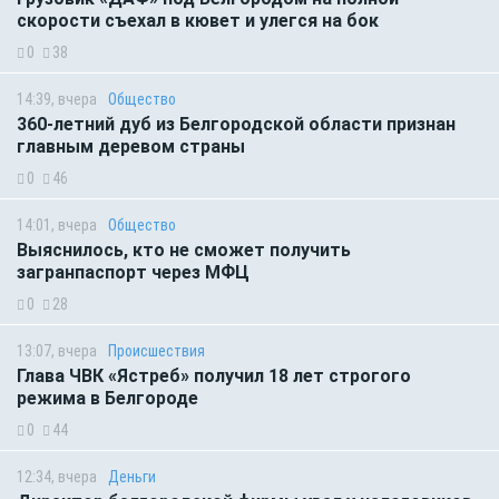
скорости съехал в кювет и улегся на бок
0
38
14:39, вчера
Общество
360-летний дуб из Белгородской области признан
главным деревом страны
0
46
14:01, вчера
Общество
Выяснилось, кто не сможет получить
загранпаспорт через МФЦ
0
28
13:07, вчера
Происшествия
Глава ЧВК «Ястреб» получил 18 лет строгого
режима в Белгороде
0
44
12:34, вчера
Деньги