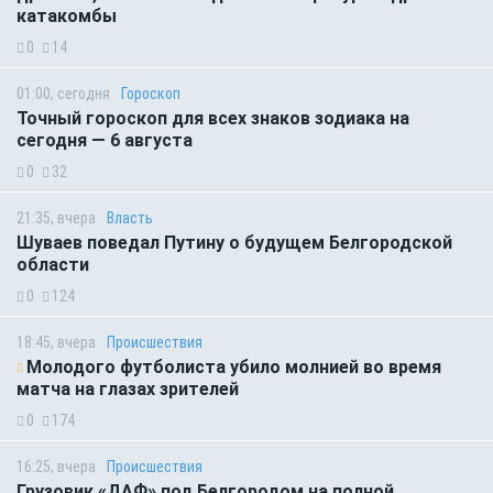
катакомбы
0
14
01:00, сегодня
Гороскоп
Точный гороскоп для всех знаков зодиака на
сегодня — 6 августа
0
32
21:35, вчера
Власть
Шуваев поведал Путину о будущем Белгородской
области
0
124
18:45, вчера
Происшествия
Молодого футболиста убило молнией во время
матча на глазах зрителей
0
174
16:25, вчера
Происшествия
Грузовик «ДАФ» под Белгородом на полной