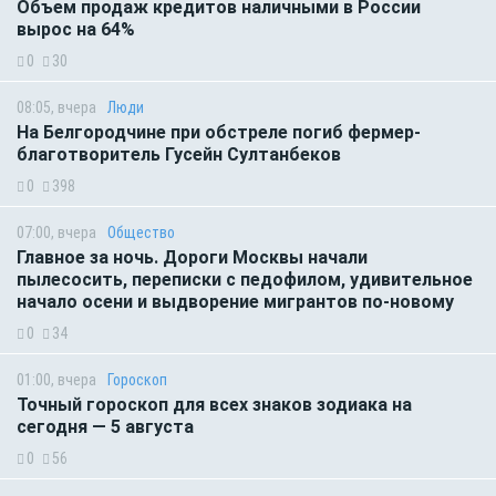
Объем продаж кредитов наличными в России
вырос на 64%
0
30
08:05, вчера
Люди
На Белгородчине при обстреле погиб фермер-
благотворитель Гусейн Султанбеков
0
398
07:00, вчера
Общество
Главное за ночь. Дороги Москвы начали
пылесосить, переписки с педофилом, удивительное
начало осени и выдворение мигрантов по-новому
0
34
01:00, вчера
Гороскоп
Точный гороскоп для всех знаков зодиака на
сегодня — 5 августа
0
56