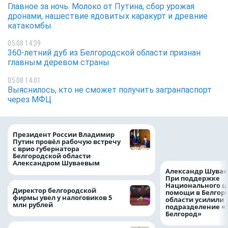
Главное за ночь. Молоко от Путина, сбор урожая
дронами, нашествие ядовитых каракурт и древние
катакомбы
05.08 14:39
360-летний дуб из Белгородской области признан
главным деревом страны
05.08 14:01
Выяснилось, кто не сможет получить загранпаспорт
через МФЦ
Казначейство тре
Президент России Владимир
белгородского в
Путин провёл рабочую встречу
122,8 млн в польз
с врио губернатора
Белгородской области
Александром Шуваевым
Александр Шувае
При поддержке
Национального ц
Директор белгородской
помощи в Белгор
фирмы увел у налоговиков 5
области усилили
млн рублей
подразделение «
Белгород»