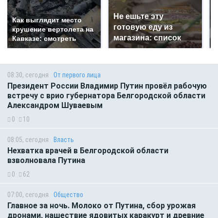
Не ешьте эту
Как выглядит место
готовую еду из
крушение вертолета на
магазина: список
Кавказе: смотреть
08:30, сегодня
От первого лица
Президент России Владимир Путин провёл рабочую
встречу с врио губернатора Белгородской области
Александром Шуваевым
0
10
08:05, сегодня
Власть
Нехватка врачей в Белгородской области
взволновала Путина
0
62
07:00, сегодня
Общество
Главное за ночь. Молоко от Путина, сбор урожая
дронами, нашествие ядовитых каракурт и древние