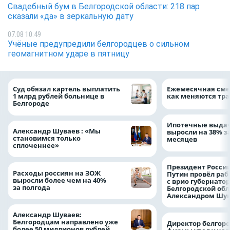
Свадебный бум в Белгородской области: 218 пар
сказали «да» в зеркальную дату
07.08 10:49
Учёные предупредили белгородцев о сильном
геомагнитном ударе в пятницу
Суд обязал картель выплатить
Ежемесячная сме
1 млрд рублей больнице в
как меняются тра
Белгороде
Ипотечные выдач
Александр Шуваев : «Мы
выросли на 38% з
становимся только
месяцев
сплоченнее»
Президент Росси
Расходы россиян на ЗОЖ
Путин провёл раб
выросли более чем на 40%
с врио губернато
за полгода
Белгородской обл
Александром Шу
Александр Шуваев:
Белгородцам направлено уже
Директор белгор
более 50 миллионов рублей