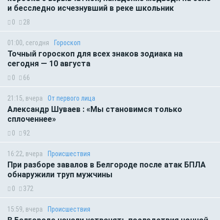
и бесследно исчезнувший в реке школьник
0
28
01:00, сегодня
Гороскоп
Точный гороскоп для всех знаков зодиака на
сегодня — 10 августа
0
66
21:15, вчера
От первого лица
Александр Шуваев : «Мы становимся только
сплоченнее»
0
92
16:22, вчера
Происшествия
При разборе завалов в Белгороде после атак БПЛА
обнаружили труп мужчины
0
372
15:59, вчера
Происшествия