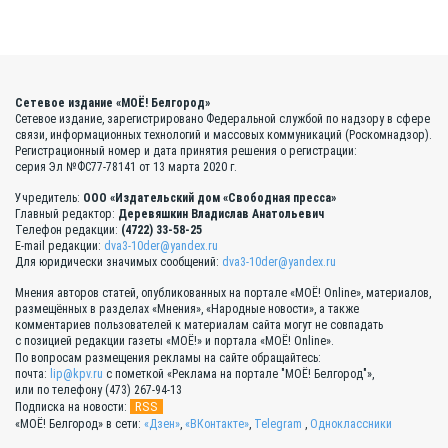
Сетевое издание «МОЁ! Белгород»
Сетевое издание, зарегистрировано Федеральной службой по надзору в сфере
связи, информационных технологий и массовых коммуникаций (Роскомнадзор).
Регистрационный номер и дата принятия решения о регистрации:
серия Эл №ФС77-78141 от 13 марта 2020 г.
Учредитель:
ООО «Издательский дом «Свободная пресса»
Главный редактор:
Деревяшкин Владислав Анатольевич
Телефон редакции:
(4722) 33-58-25
E-mail редакции:
dva3-10der@yandex.ru
Для юридически значимых сообщений:
dva3-10der@yandex.ru
Мнения авторов статей, опубликованных на портале «МОЁ! Online», материалов,
размещённых в разделах «Мнения», «Народные новости», а также
комментариев пользователей к материалам сайта могут не совпадать
с позицией редакции газеты «МОЁ!» и портала «МОЁ! Online».
По вопросам размещения рекламы на сайте обращайтесь:
почта:
lip@kpv.ru
с пометкой «Реклама на портале "МОЁ! Белгород"»,
или по телефону (473) 267-94-13
RSS
Подписка на новости:
«МОЁ! Белгород» в сети:
«Дзен»
,
«ВКонтакте»
,
Telegram
,
Одноклассники