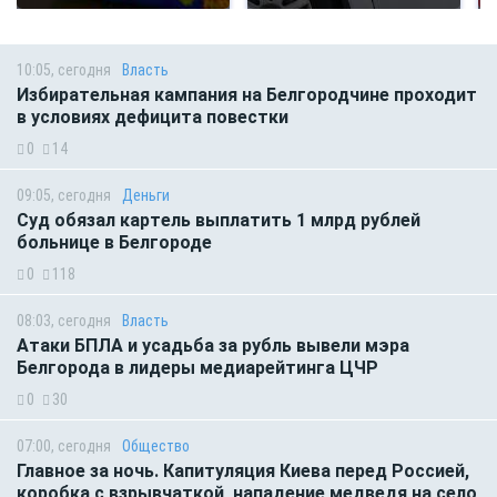
10:05, сегодня
Власть
Избирательная кампания на Белгородчине проходит
в условиях дефицита повестки
0
14
09:05, сегодня
Деньги
Суд обязал картель выплатить 1 млрд рублей
больнице в Белгороде
0
118
08:03, сегодня
Власть
Атаки БПЛА и усадьба за рубль вывели мэра
Белгорода в лидеры медиарейтинга ЦЧР
0
30
07:00, сегодня
Общество
Главное за ночь. Капитуляция Киева перед Россией,
коробка с взрывчаткой, нападение медведя на село