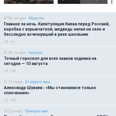
07:00, сегодня
Общество
Главное за ночь. Капитуляция Киева перед Россией,
коробка с взрывчаткой, медведь напал на село и
бесследно исчезнувший в реке школьник
0
4
01:00, сегодня
Гороскоп
Точный гороскоп для всех знаков зодиака на
сегодня — 10 августа
0
42
21:15, вчера
От первого лица
Александр Шуваев : «Мы становимся только
сплоченнее»
0
62
16:22, вчера
Происшествия