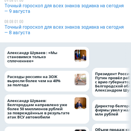
09.08 01:00
Точный гороскоп для всех знаков зодиака на сегодня
— 9 августа
08.08 01:00
Точный гороскоп для всех знаков зодиака на сегодня
— 8 августа
Ипотечные выдач
Александр Шуваев : «Мы
выросли на 38% з
становимся только
месяцев
сплоченнее»
Президент Росси
Расходы россиян на ЗОЖ
Путин провёл раб
выросли более чем на 40%
с врио губернато
за полгода
Белгородской обл
Александром Шу
Александр Шуваев:
Белгородцам направлено уже
Директор белгор
более 50 миллионов рублей
фирмы увел у нал
за повреждённые в результате
млн рублей
атак ВСУ автомобили
Объем продаж кр