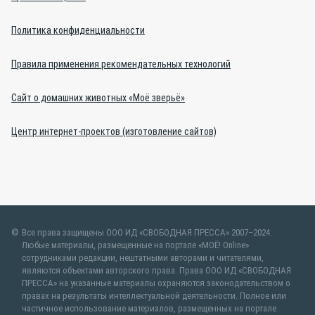
Политика конфиденциальности
Правила применения рекомендательных технологий
Сайт о домашних животных «Моё зверьё»
Центр интернет-проектов (изготовление сайтов)
Все права защищены ООО ИД «СВОБОДНАЯ ПРЕССА» 2007–2024.
Любые материалы, размещенные на портале «МОЁ! Online»
сотрудниками редакции, нештатными авторами и читателями,
являются объектами авторского права. Права ООО ИД «СВОБОДНАЯ
ПРЕССА» на указанные материалы охраняются законодательством о
правах на результаты интеллектуальной деятельности. Полное или
частичное использование материалов, размещенных на портале