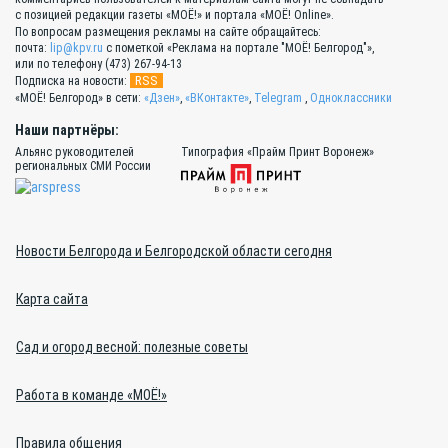
с позицией редакции газеты «МОЁ!» и портала «МОЁ! Online».
По вопросам размещения рекламы на сайте обращайтесь:
почта:
lip@kpv.ru
с пометкой «Реклама на портале "МОЁ! Белгород"»,
или по телефону (473) 267-94-13
RSS
Подписка на новости:
«МОЁ! Белгород» в сети:
«Дзен»
,
«ВКонтакте»
,
Telegram
,
Одноклассники
Наши партнёры:
Альянс руководителей
Типография «Прайм Принт Воронеж»
региональных СМИ России
Новости Белгорода и Белгородской области сегодня
Карта сайта
Сад и огород весной: полезные советы
Работа в команде «МОЁ!»
Правила общения