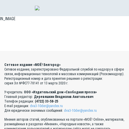
IN_IMAGE
Сетевое издание «МОЁ! Белгород»
Сетевое издание, зарегистрировано Федеральной службой по надзору в сфере
связи, информационных технологий и массовых коммуникаций (Роскомнадзор).
Регистрационный номер и дата принятия решения о регистрации:
серия Эл №ФС77-78141 от 13 марта 2020 г.
Учредитель:
ООО «Издательский дом «Свободная пресса»
Главный редактор:
Деревяшкин Владислав Анатольевич
Телефон редакции:
(4722) 33-58-25
E-mail редакции:
dva3-10der@yandex.ru
Для юридически значимых сообщений:
dva3-10der@yandex.ru
Мнения авторов статей, опубликованных на портале «МОЁ! Online», материалов,
размещённых в разделах «Мнения», «Народные новости», а также
комментариев пользователей к материалам сайта могут не совпадать