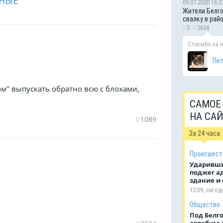
НЫЕ
09.07.2020 16:2
Жители Белго
свалку в рай
5
2624
Спасибо за 
Пе
м" выпускать обратно всю с блохами,
САМОЕ
НА СА
1089
За 24 часа
Происшест
Ударивши
поджег а
здание и
12:09, сегод
Общество
Под Белг
автобуса 