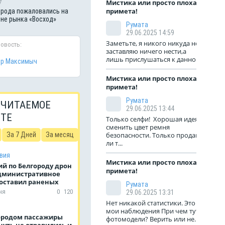
Мистика или просто плохая
7
примета!
рода пожаловались на
оне рынка «Восход»
Румата
29.06.2025 14:59
Заметьте, я никого никуда не
новость:
заставляю ничего нести,а
лишь прислушаться к данной...
тр Максимыч
Мистика или просто плохая
примета!
Румата
 ЧИТАЕМОЕ
29.06.2025 13:44
ЙТЕ
Только селфи! Хорошая идея
сменить цвет ремня
За 7 Дней
За месяц
безопасности. Только продают
ли т...
вия
Мистика или просто плохая
й по Белгороду дрон
примета!
дминистративное
 оставил раненых
Румата
ня
0
120
29.06.2025 13:31
Нет никакой статистики. Это
мои наблюдения При чем тут
ородом пассажиры
фотомодели? Верить или не...
чуть не отравились и