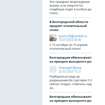
Это праздник возрождения
жизни, а не смерти! На
кладбище ходят в особые дни
поми...
В Белгородской области
продлят отопительный
сезон
kysnec28@rambler.ru
10.04.2023 08:40
С 15 октября по 15 апреля
отопительный сезон!
Белгородцев обманывают
на ярмарке выходного дня
Геннадий Шилов
22.02.2023 15:21
Разбираться надо до
разрешения Ия торговли !!! А
сейчас поздно- отвечать надо
за...
Белгородцев обманывают
на ярмарке выходного дня