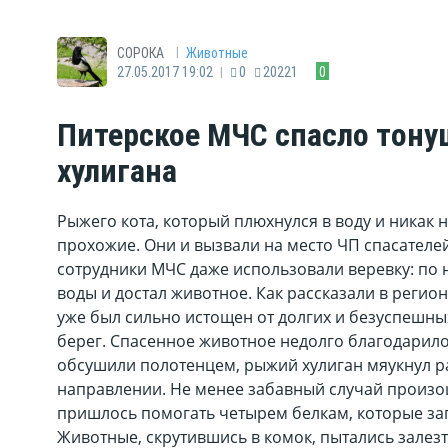
|
СОРОКА
Животные
|
27.05.2017 19:02
0
20221
0
Питерское МЧС спасло тонущ
хулигана
Рыжего кота, который плюхнулся в воду и никак н
прохожие. Они и вызвали на место ЧП спасателе
сотрудники МЧС даже использовали веревку: по н
воды и достал животное. Как рассказали в регио
уже был сильно истощен от долгих и безуспешны
берег. Спасенное животное недолго благодарило 
обсушили полотенцем, рыжий хулиган мяукнул р
направлении. Не менее забавный случай произо
пришлось помогать четырем белкам, которые зап
Животные, скрутившись в комок, пытались залезт