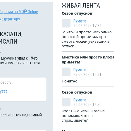
ЖИВАЯ ЛЕНТА
бщения на МОЁ! Online
Сезон отпусков
модератору
Румата
29.06.2025 17:34
И что? Я просто несколько
КАЗАЛИ,
новостей прочитал, про
ИСАЛИ
смерть людей уехавших в
отпуск...
7
Мистика или просто плохая
 мужчина упал с 19-го
примета!
шу иномарки и остался
Румата
29.06.2025 16:51
Понятно!
новость:
Сезон отпусков
a777
Румата
29.06.2025 16:50
6
Что? Вы о чем? Я вас не
рассыпается подземный
понимаю, что вы
спрашиваете?