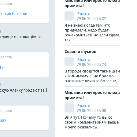
Мистика или просто плохая
новость:
примета!
толий Бекетов
Румата
29.06.2025 15:32
Я не знаю когда там что
придумали, надо будет
3
ознакомиться, но если сделали
а улице жестоко убили
так,...
Сезон отпусков
новость:
Румата
29.06.2025 15:24
ть
В городе сводится такие шансы
к минимуму. Я не брал во
внимание личные болезни, ...
5
кую Алёнку продают за 1
Мистика или просто плохая
примета!
Румата
новость:
29.06.2025 15:00
Эй я тут. Почему то вы со
ik88
своим комментариям выше
моего оказались.