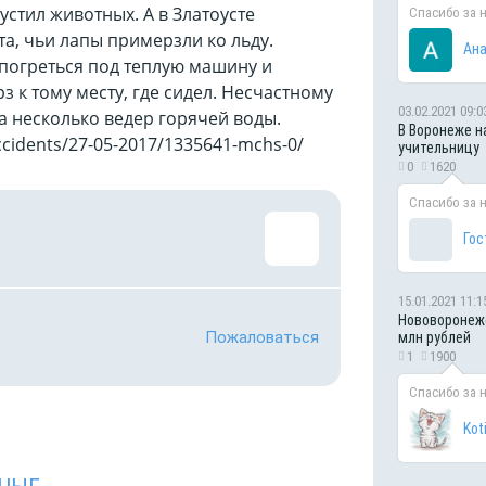
устил животных. А в Златоусте
Спасибо за 
а, чьи лапы примерзли ко льду.
Ана
погреться под теплую машину и
з к тому месту, где сидел. Несчастному
03.02.2021 09:0
а несколько ведер горячей воды.
В Воронеже н
cidents/27-05-2017/1335641-mchs-0/
учительницу
0
1620
Спасибо за 
Гос
15.01.2021 11:1
Нововоронежс
Пожаловаться
млн рублей
1
1900
Спасибо за 
Kot