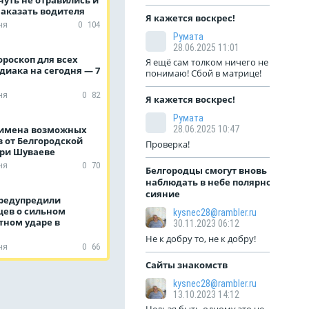
наказать водителя
Я кажется воскрес!
ня
0
104
Румата
28.06.2025 11:01
роскоп для всех
Я ещё сам толком ничего не
диака на сегодня — 7
понимаю! Сбой в матрице!
ня
0
82
Я кажется воскрес!
Румата
имена возможных
28.06.2025 10:47
 от Белгородской
Проверка!
при Шуваеве
ня
0
70
Белгородцы смогут вновь
наблюдать в небе полярное
сияние
редупредили
цев о сильном
kysnec28@rambler.ru
тном ударе в
30.11.2023 06:12
Не к добру то, не к добру!
ня
0
66
Сайты знакомств
kysnec28@rambler.ru
13.10.2023 14:12