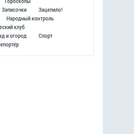
Гороскопы
Записочки
Зацепило!
Народный контроль
еский клуб
ад и огород
Спорт
репортёр