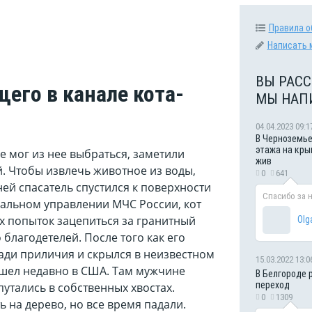
Правила о
Написать 
ВЫ РАСС
его в канале кота-
МЫ НАП
04.04.2023 09:1
В Черноземье
этажа на кры
е мог из нее выбраться, заметили
жив
й. Чтобы извлечь животное из воды,
0
641
ей спасатель спустился к поверхности
Спасибо за 
нальном управлении МЧС России, кот
х попыток зацепиться за гранитный
Olg
благодетелей. После того как его
ади приличия и скрылся в неизвестном
15.03.2022 13:0
шел недавно в США. Там мужчине
В Белгороде 
переход
утались в собственных хвостах.
0
1309
ь на дерево, но все время падали.