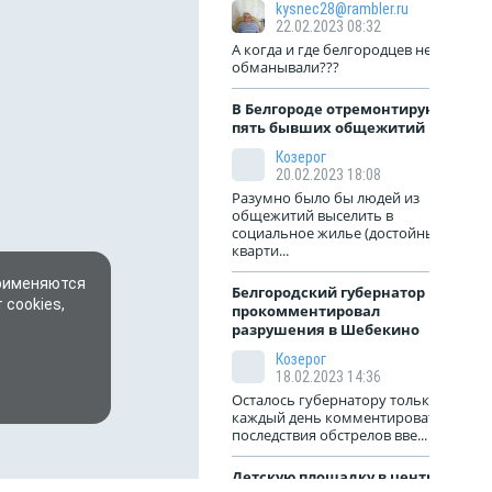
kysnec28@rambler.ru
22.02.2023 08:32
А когда и где белгородцев не
обманывали???
В Белгороде отремонтируют
пять бывших общежитий
Козерог
20.02.2023 18:08
Разумно было бы людей из
общежитий выселить в
социальное жилье (достойные
кварти...
применяются
Белгородский губернатор
 cookies,
прокомментировал
разрушения в Шебекино
Козерог
18.02.2023 14:36
Осталось губернатору только
каждый день комментировать
последствия обстрелов вве...
Детскую площадку в центре