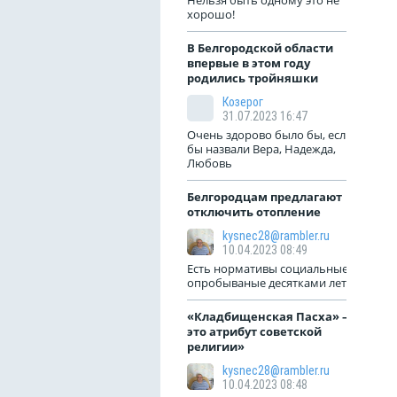
Нельзя быть одному это не
хорошо!
В Белгородской области
впервые в этом году
родились тройняшки
Козерог
31.07.2023 16:47
Очень здорово было бы, если
бы назвали Вера, Надежда,
Любовь
Белгородцам предлагают
отключить отопление
kysnec28@rambler.ru
10.04.2023 08:49
Есть нормативы социальные
опробываные десятками лет!
«Кладбищенская Пасха» —
это атрибут советской
религии»
kysnec28@rambler.ru
10.04.2023 08:48