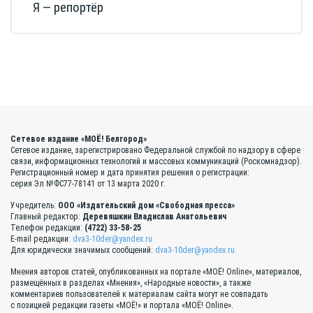
Я — репортёр
Сетевое издание «МОЁ! Белгород»
Сетевое издание, зарегистрировано Федеральной службой по надзору в сфере
связи, информационных технологий и массовых коммуникаций (Роскомнадзор).
Регистрационный номер и дата принятия решения о регистрации:
серия Эл №ФС77-78141 от 13 марта 2020 г.
Учредитель:
ООО «Издательский дом «Свободная пресса»
Главный редактор:
Деревяшкин Владислав Анатольевич
Телефон редакции:
(4722) 33-58-25
E-mail редакции:
dva3-10der@yandex.ru
Для юридически значимых сообщений:
dva3-10der@yandex.ru
Мнения авторов статей, опубликованных на портале «МОЁ! Online», материалов,
размещённых в разделах «Мнения», «Народные новости», а также
комментариев пользователей к материалам сайта могут не совпадать
с позицией редакции газеты «МОЁ!» и портала «МОЁ! Online».