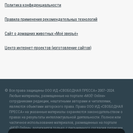
Политика конфиденциальности
Правила применения рекомендательных технологий
Сайт о домашних животных «Моё зверьё»
Центр интернет-проектов (изготовление сайтов)
Все права защищены ООО ИД «СВОБОДНАЯ ПРЕССА» 2007–2024.
Любые материалы, размещенные на портале «МОЁ! Online»
сотрудниками редакции, нештатными авторами и читателями,
являются объектами авторского права. Права ООО ИД «СВОБОДНАЯ
ПРЕССА» на указанные материалы охраняются законодательством о
правах на результаты интеллектуальной деятельности. Полное или
частичное использование материалов, размещенных на портале
«МОЁ! Online», допускается только с письменного согласия редакции