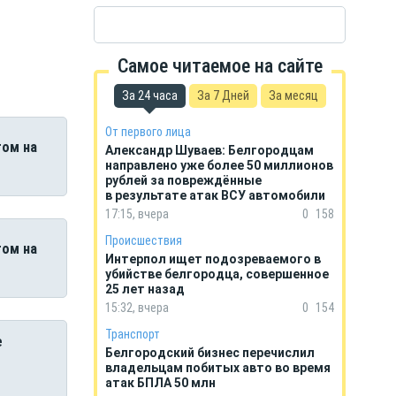
Самое читаемое на сайте
За 24 часа
За 7 Дней
За месяц
От первого лица
том на
Александр Шуваев: Белгородцам
направлено уже более 50 миллионов
рублей за повреждённые
в результате атак ВСУ автомобили
17:15, вчера
0
158
Происшествия
том на
Интерпол ищет подозреваемого в
убийстве белгородца, совершенное
25 лет назад
15:32, вчера
0
154
Транспорт
е
Белгородский бизнес перечислил
владельцам побитых авто во время
атак БПЛА 50 млн