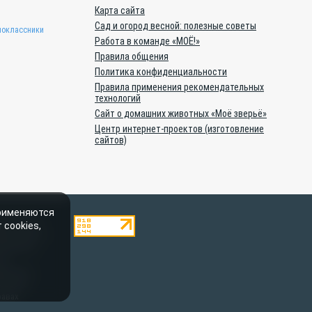
Карта сайта
Сад и огород весной: полезные советы
оклассники
Работа в команде «МОЁ!»
Правила общения
Политика конфиденциальности
Правила применения рекомендательных
технологий
Сайт о домашних животных «Моё зверьё»
Центр интернет-проектов (изготовление
сайтов)
применяются
ештатными
 cookies,
тельством о
пускается
oe-
ационном
говоров
равах