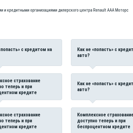
ми и кредитными организациями дилерского центра Renault ААА Моторс
«попасть» с кредитом на
Как не «попасть» с креди
авто?
ксное страхование
Как не «попасть» с креди
о теперь и при
авто?
центном кредите
ксное страхование
Комплексное страховани
о теперь и при
доступно теперь и при
центном кредите
беспроцентном кредите