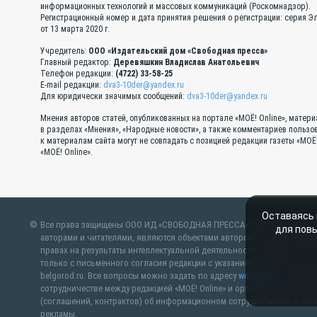
информационных технологий и массовых коммуникаций (Роскомнадзор).
Регистрационный номер и дата принятия решения о регистрации: серия 
от 13 марта 2020 г.
Учредитель:
ООО «Издательский дом «Свободная пресса»
Главный редактор:
Деревяшкин Владислав Анатольевич
Телефон редакции:
(4722) 33-58-25
E-mail редакции:
dva3-10der@yandex.ru
Для юридически значимых сообщений:
dva3-10der@yandex.ru
Мнения авторов статей, опубликованных на портале «МОЁ! Online», матер
в разделах «Мнения», «Народные новости», а также комментариев пользо
к материалам сайта могут не совпадать с позицией редакции газеты «МОЁ
«МОЁ! Online».
Оставаясь 
Все права защищены ООО ИД «СВОБОДНАЯ ПРЕССА» 2007–2024. Любые 
для пов
авторами и читателями, являются объектами авторского права. Пр
правах на результаты интеллектуальной деятельности. Полное или ча
только с письменного согласия редакции с указанием ссылки на ист
belgorod.ru. Все вопросы можно задать по адресу
web@kpv.ru
. В руб
сотрудничестве между редакцией «МОЁ! Online» и органами власти. М
(соглашений, контрактов) об информационном сотрудничестве и (или
рекламы.