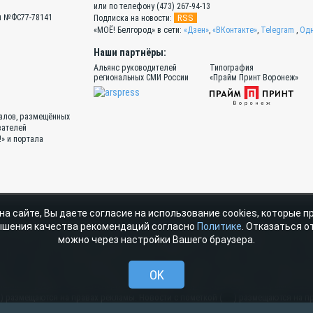
или по телефону (473) 267-94-13
Эл №ФС77-78141
RSS
Подписка на новости:
«МОЁ! Белгород» в сети:
«Дзен»
,
«ВКонтакте»
,
Telegram
,
Одн
Наши партнёры:
Альянс руководителей
Типография
региональных СМИ России
«Прайм Принт Воронеж»
иалов, размещённых
вателей
!» и портала
на сайте, Вы даете согласие на использование cookies, которые 
материалы, размещенные на портале «МОЁ! Online» сотрудниками редакции, н
ышения качества рекомендаций согласно
Политике
. Отказаться от
ава ООО ИД «СВОБОДНАЯ ПРЕССА» на указанные материалы охраняются законода
можно через настройки Вашего браузера.
стичное использование материалов, размещенных на портале «МОЁ! Online», до
очник. Частичное цитирование возможно только при условии гиперссылки на m
рике «От первого лица» публикуются сообщения в рамках контрактов об информ
OK
атериалы рубрик «Новости партнёров» и «Будь в курсе» публикуются в рамках до
) размещаются на правах рекламы. Новости с пометкой (
) размещаются на п