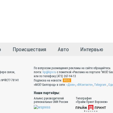
о
Происшествия
Авто
Интервью
По вопросам размещения рекламы на сайте обращайтесь:
фере связи,
почта:
lip@kpv.ru
с пометкой «Реклама на портале "МОЁ! Бел
или по телефону (473) 267-94-13
Эл №ФС77-78141
RSS
Подписка на новости:
«МОЁ! Белгород» в сети:
«Дзен»
,
«ВКонтакте»
,
Telegram
,
Одн
Наши партнёры:
Альянс руководителей
Типография
региональных СМИ России
«Прайм Принт Воронеж»