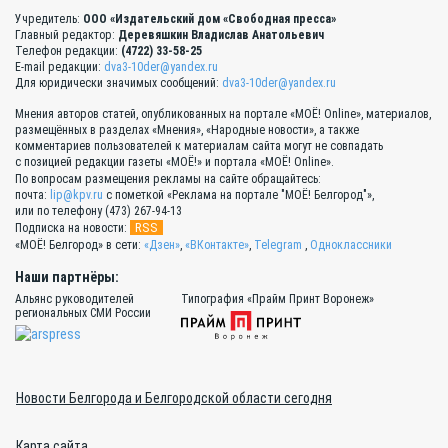
Учредитель:
ООО «Издательский дом «Свободная пресса»
Главный редактор:
Деревяшкин Владислав Анатольевич
Телефон редакции:
(4722) 33-58-25
E-mail редакции:
dva3-10der@yandex.ru
Для юридически значимых сообщений:
dva3-10der@yandex.ru
Мнения авторов статей, опубликованных на портале «МОЁ! Online», материалов,
размещённых в разделах «Мнения», «Народные новости», а также
комментариев пользователей к материалам сайта могут не совпадать
с позицией редакции газеты «МОЁ!» и портала «МОЁ! Online».
По вопросам размещения рекламы на сайте обращайтесь:
почта:
lip@kpv.ru
с пометкой «Реклама на портале "МОЁ! Белгород"»,
или по телефону (473) 267-94-13
RSS
Подписка на новости:
«МОЁ! Белгород» в сети:
«Дзен»
,
«ВКонтакте»
,
Telegram
,
Одноклассники
Наши партнёры:
Альянс руководителей
Типография «Прайм Принт Воронеж»
региональных СМИ России
Новости Белгорода и Белгородской области сегодня
Карта сайта