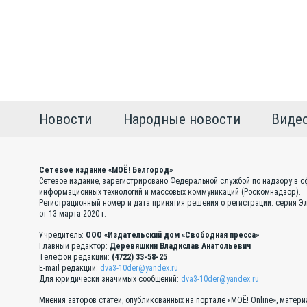
Новости
Народные новости
Виде
Сетевое издание «МОЁ! Белгород»
Сетевое издание, зарегистрировано Федеральной службой по надзору в с
информационных технологий и массовых коммуникаций (Роскомнадзор).
Регистрационный номер и дата принятия решения о регистрации: серия 
от 13 марта 2020 г.
Учредитель:
ООО «Издательский дом «Свободная пресса»
Главный редактор:
Деревяшкин Владислав Анатольевич
Телефон редакции:
(4722) 33-58-25
E-mail редакции:
dva3-10der@yandex.ru
Для юридически значимых сообщений:
dva3-10der@yandex.ru
Мнения авторов статей, опубликованных на портале «МОЁ! Online», матер