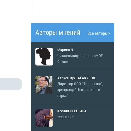
Авторы мнений
Все авторы
Марина N.
Читательница портала «МОЁ!
Online»
Александр КАРАКУЛОВ
Директор ООО "Тропикано",
арендатор "Центрального
парка"
Ксения ПЕРЕГИНА
Журналист