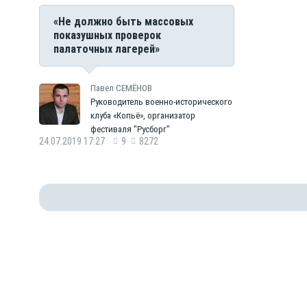
«Не должно быть массовых
показушных проверок
палаточных лагерей»
Павел СЕМЁНОВ
Руководитель военно-исторического
клуба «Копьё», организатор
фестиваля "Русборг"
24.07.2019 17:27
9
8272