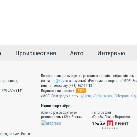
о
Происшествия
Авто
Интервью
По вопросам размещения рекламы на сайте обращайтесь:
фере связи,
почта:
lip@kpv.ru
с пометкой «Реклама на портале "МОЁ! Бел
или по телефону (473) 267-94-13
Эл №ФС77-78141
RSS
Подписка на новости:
«МОЁ! Белгород» в сети:
«Дзен»
,
«ВКонтакте»
,
Telegram
,
Одн
Наши партнёры:
Альянс руководителей
Типография
региональных СМИ России
«Прайм Принт Воронеж»
иалов, размещённых