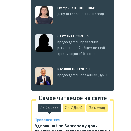
Екатерина КЛОПОВСКАЯ
депутат Горсовета Белгорода
Светлана ГРОМОВА
председатель правления
региональной общественной
организации «Областно...
Василий ПОТРЯСАЕВ
председатель областной Думы
Самое читаемое на сайте
За 24 часа
За 7 Дней
За месяц
Происшествия
Ударивший по Белгороду дрон