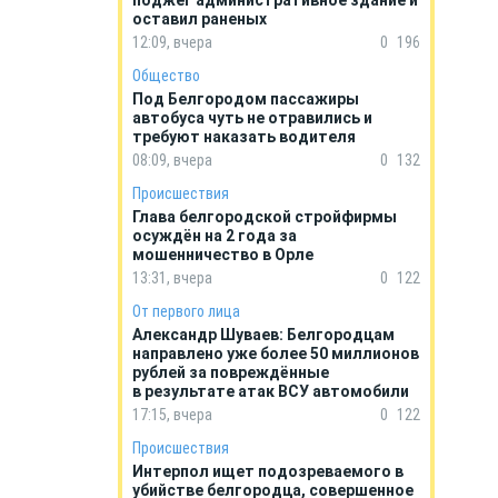
поджег административное здание и
оставил раненых
12:09, вчера
0
196
Общество
Под Белгородом пассажиры
автобуса чуть не отравились и
требуют наказать водителя
08:09, вчера
0
132
Происшествия
Глава белгородской стройфирмы
осуждён на 2 года за
мошенничество в Орле
13:31, вчера
0
122
От первого лица
Александр Шуваев: Белгородцам
направлено уже более 50 миллионов
рублей за повреждённые
в результате атак ВСУ автомобили
17:15, вчера
0
122
Происшествия
Интерпол ищет подозреваемого в
убийстве белгородца, совершенное