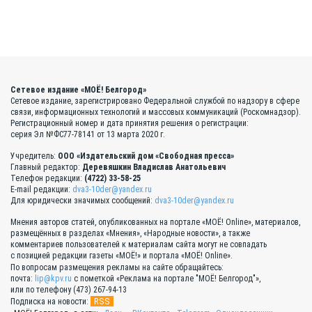
Сетевое издание «МОЁ! Белгород»
Сетевое издание, зарегистрировано Федеральной службой по надзору в сфере
связи, информационных технологий и массовых коммуникаций (Роскомнадзор).
Регистрационный номер и дата принятия решения о регистрации:
серия Эл №ФС77-78141 от 13 марта 2020 г.
Учредитель:
ООО «Издательский дом «Свободная пресса»
Главный редактор:
Деревяшкин Владислав Анатольевич
Телефон редакции:
(4722) 33-58-25
E-mail редакции:
dva3-10der@yandex.ru
Для юридически значимых сообщений:
dva3-10der@yandex.ru
Мнения авторов статей, опубликованных на портале «МОЁ! Online», материалов,
размещённых в разделах «Мнения», «Народные новости», а также
комментариев пользователей к материалам сайта могут не совпадать
с позицией редакции газеты «МОЁ!» и портала «МОЁ! Online».
По вопросам размещения рекламы на сайте обращайтесь:
почта:
lip@kpv.ru
с пометкой «Реклама на портале "МОЁ! Белгород"»,
или по телефону (473) 267-94-13
RSS
Подписка на новости: