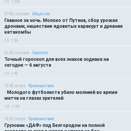
0
234
07:00, сегодня
Общество
Главное за ночь. Молоко от Путина, сбор урожая
дронами, нашествие ядовитых каракурт и древние
катакомбы
0
36
01:00, сегодня
Гороскоп
Точный гороскоп для всех знаков зодиака на
сегодня — 6 августа
0
46
18:45, вчера
Происшествия
Молодого футболиста убило молнией во время
матча на глазах зрителей
0
196
16:25, вчера
Происшествия
Грузовик «ДАФ» под Белгородом на полной