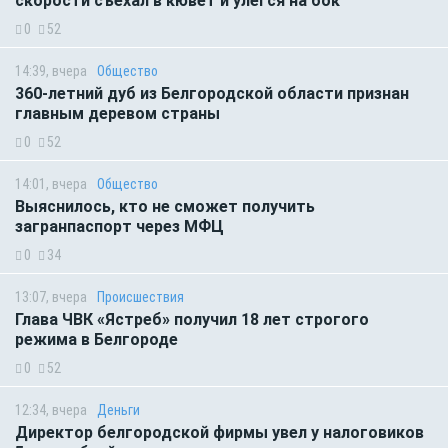
скорости съехал в кювет и улегся на бок
0
52
14:39, вчера
Общество
360-летний дуб из Белгородской области признан
главным деревом страны
0
52
14:01, вчера
Общество
Выяснилось, кто не сможет получить
загранпаспорт через МФЦ
0
34
13:07, вчера
Происшествия
Глава ЧВК «Ястреб» получил 18 лет строгого
режима в Белгороде
0
52
12:34, вчера
Деньги
Директор белгородской фирмы увел у налоговиков