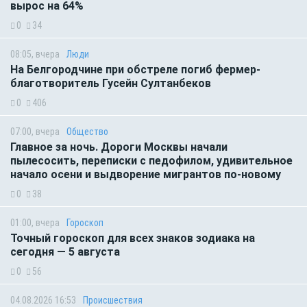
вырос на 64%
0
34
08:05, вчера
Люди
На Белгородчине при обстреле погиб фермер-
благотворитель Гусейн Султанбеков
0
406
07:00, вчера
Общество
Главное за ночь. Дороги Москвы начали
пылесосить, переписки с педофилом, удивительное
начало осени и выдворение мигрантов по-новому
0
38
01:00, вчера
Гороскоп
Точный гороскоп для всех знаков зодиака на
сегодня — 5 августа
0
56
04.08.2026 16:53
Происшествия