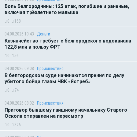
Боль Белгородчины: 125 атак, погибшие и раненые,
включая трёхлетнего малыша
0
158
04.08.2026 10:43
Деньги
Казначейство требует с белгородского водоканала
122,8 млн в пользу ФРТ
0
56
04.08.2026 09:08
Происшествия
В белгородском суде начинаются прения по делу
убитого бойца главы ЧВК «Ястреб»
0
74
04.08.2026 08:02
Происшествия
Приговор бывшему гаишному начальнику Старого
Оскола отправлен на пересмотр
0
326