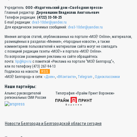
Учредитель:
ООО «Издательский дом «Свободная пресса»
Главный редактор:
Деревяшкин Владислав Анатольевич
Телефон редакции:
(4722) 33-58-25
E-mail редакции:
dva3-10der@yandex.ru
Для юридически значимых сообщений:
dva3-10der@yandex.ru
Мнения авторов статей, опубликованных на портале «МОЁ! Online», материалов,
размещённых в разделах «Мнения», «Народные новости», а также
комментариев пользователей к материалам сайта могут не совпадать
с позицией редакции газеты «МОЁ!» и портала «МОЁ! Online».
По вопросам размещения рекламы на сайте обращайтесь:
почта:
lip@kpv.ru
с пометкой «Реклама на портале "МОЁ! Белгород"»,
или по телефону (473) 267-94-13
RSS
Подписка на новости:
«МОЁ! Белгород» в сети:
«Дзен»
,
«ВКонтакте»
,
Telegram
,
Одноклассники
Наши партнёры:
Альянс руководителей
Типография «Прайм Принт Воронеж»
региональных СМИ России
Новости Белгорода и Белгородской области сегодня