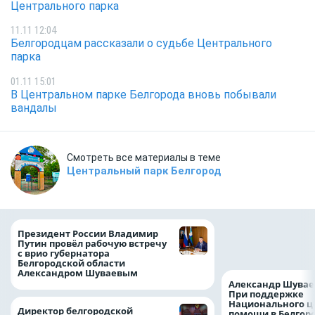
Центрального парка
11.11 12:04
Белгородцам рассказали о судьбе Центрального
парка
01.11 15:01
В Центральном парке Белгорода вновь побывали
вандалы
Смотреть все материалы в теме
Центральный парк Белгород
Казначейство тре
Президент России Владимир
белгородского в
Путин провёл рабочую встречу
122,8 млн в польз
с врио губернатора
Белгородской области
Александром Шуваевым
Александр Шувае
При поддержке
Национального ц
Директор белгородской
помощи в Белгор