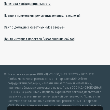
Политика конфиденциальности
Правила применения рекомендательных технологий
Сайт о домашних животных «Моё зверьё»
Центр интернет-проектов (изготовление сайтов)
Все права защищены ООО ИД «СВОБОДНАЯ ПРЕССА» 2007–2024.
Любые материалы, размещенные на портале «МОЁ! Online»
сотрудниками редакции, нештатными авторами и читателями,
являются объектами авторского права. Права ООО ИД «СВОБОДНАЯ
ПРЕССА» на указанные материалы охраняются законодательством о
правах на результаты интеллектуальной деятельности. Полное или
частичное использование материалов, размещенных на портале
«МОЁ! Online», допускается только с письменного согласия редакции
с указанием ссылки на источник. Частичное цитирование возможно