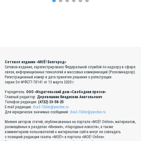
Сетевое издание «МОЁ! Белгород»
Сетевое издание, зарегистрировано Федеральной службой по надзору в сфере
связи, информационных технологий и массовых коммуникаций (Роскомнадзор).
Регистрационный номер и дата принятия решения о регистрации:
серия Эл №ФС77-78141 от 13 марта 2020 г.
Учредитель:
ООО «Издательский дом «Свободная пресса»
Главный редактор:
Деревяшкин Владислав Анатольевич
Телефон редакции:
(4722) 33-58-25
E-mail редакции:
dva3-10der@yandex.ru
Для юридически значимых сообщений:
dva3-10der@yandex.ru
Мнения авторов статей, опубликованных на портале «МОЁ! Online», материалов,
размещённых в разделах «Мнения», «Народные новости», а также
комментариев пользователей к материалам сайта могут не совпадать
с позицией редакции газеты «МОЁ!» и портала «МОЁ! Online».