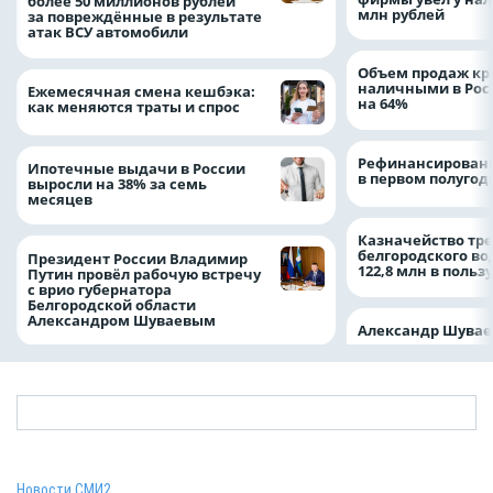
более 50 миллионов рублей
млн рублей
за повреждённые в результате
атак ВСУ автомобили
Объем продаж кр
наличными в Рос
Ежемесячная смена кешбэка:
на 64%
как меняются траты и спрос
Рефинансировани
Ипотечные выдачи в России
в первом полугоди
выросли на 38% за семь
месяцев
Казначейство тре
белгородского в
Президент России Владимир
122,8 млн в польз
Путин провёл рабочую встречу
с врио губернатора
Белгородской области
Александром Шуваевым
Александр Шувае
Новости СМИ2