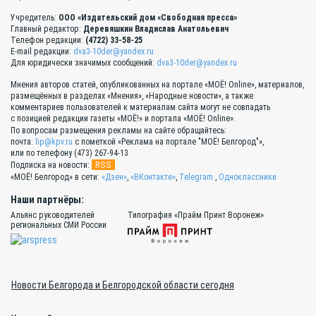
Учредитель:
ООО «Издательский дом «Свободная пресса»
Главный редактор:
Деревяшкин Владислав Анатольевич
Телефон редакции:
(4722) 33-58-25
E-mail редакции:
dva3-10der@yandex.ru
Для юридически значимых сообщений:
dva3-10der@yandex.ru
Мнения авторов статей, опубликованных на портале «МОЁ! Online», материалов,
размещённых в разделах «Мнения», «Народные новости», а также
комментариев пользователей к материалам сайта могут не совпадать
с позицией редакции газеты «МОЁ!» и портала «МОЁ! Online».
По вопросам размещения рекламы на сайте обращайтесь:
почта:
lip@kpv.ru
с пометкой «Реклама на портале "МОЁ! Белгород"»,
или по телефону (473) 267-94-13
RSS
Подписка на новости:
«МОЁ! Белгород» в сети:
«Дзен»
,
«ВКонтакте»
,
Telegram
,
Одноклассники
Наши партнёры:
Альянс руководителей
Типография «Прайм Принт Воронеж»
региональных СМИ России
Новости Белгорода и Белгородской области сегодня