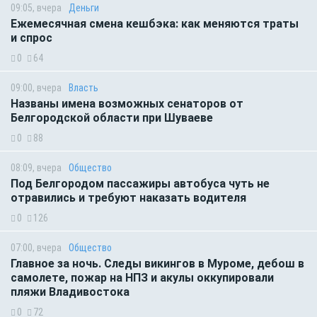
09:05, вчера
Деньги
Ежемесячная смена кешбэка: как меняются траты
и спрос
0
64
09:00, вчера
Власть
Названы имена возможных сенаторов от
Белгородской области при Шуваеве
0
88
08:09, вчера
Общество
Под Белгородом пассажиры автобуса чуть не
отравились и требуют наказать водителя
0
126
07:00, вчера
Общество
Главное за ночь. Следы викингов в Муроме, дебош в
самолете, пожар на НПЗ и акулы оккупировали
пляжи Владивостока
0
72