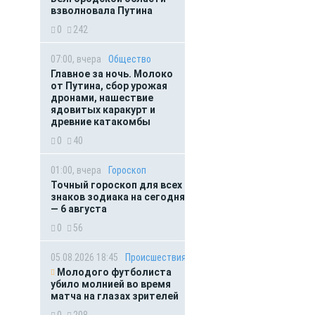
взволновала Путина
0
242
07:00, вчера
Общество
Главное за ночь. Молоко
от Путина, сбор урожая
дронами, нашествие
ядовитых каракурт и
древние катакомбы
0
40
01:00, вчера
Гороскоп
Точный гороскоп для всех
знаков зодиака на сегодня
— 6 августа
0
56
05.08.2026 18:45
Происшествия
Молодого футболиста
убило молнией во время
матча на глазах зрителей
0
208