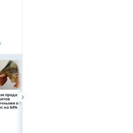
и
ем продаж
Рефинансирование
Казначейство
дитов
кредитов в первом
требует с
ичными в России
полугодии 2026 года
белгородского
с на 64%
водоканала 122,8
млн в пользу ФРТ