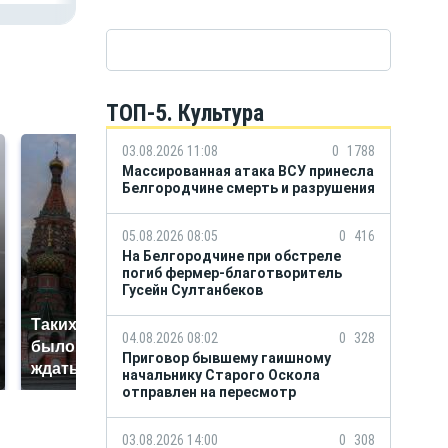
ТОП-5. Культура
03.08.2026 11:08
0
1788
Массированная атака ВСУ принесла
Белгородчине смерть и разрушения
05.08.2026 08:05
0
416
На Белгородчине при обстреле
погиб фермер-благотворитель
Гусейн Султанбеков
Таких событий не
В магазинах России
04.08.2026 08:02
0
328
было с 1945: чего
ажиотаж из-за этого
Приговор бывшему гаишному
ждать всем нам?
продукта: что купить?
начальнику Старого Оскола
отправлен на пересмотр
03.08.2026 14:00
0
308