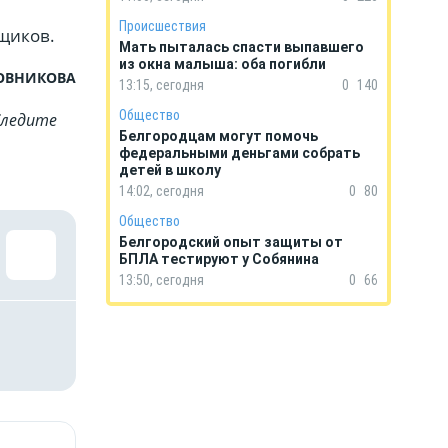
Происшествия
щиков.
Мать пыталась спасти выпавшего
из окна малыша: оба погибли
ДОВНИКОВА
13:15, сегодня
0
140
Общество
Cледите
Белгородцам могут помочь
федеральными деньгами собрать
детей в школу
14:02, сегодня
0
80
Общество
Белгородский опыт защиты от
БПЛА тестируют у Собянина
13:50, сегодня
0
66