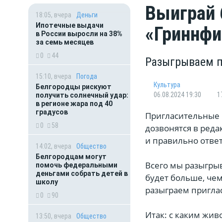
Выиграй 
18:05, вчера
Деньги
Ипотечные выдачи
«Гриннф
в России выросли на 38%
за семь месяцев
0
44
Разыгрываем п
15:10, вчера
Погода
Культура
Белгородцы рискуют
06.08.2024 19:30
1
получить солнечный удар:
в регионе жара под 40
градусов
Пригласительные 
0
58
дозвонятся в редак
и правильно отве
14:02, вчера
Общество
Белгородцам могут
Всего мы разыгрыв
помочь федеральными
деньгами собрать детей в
будет больше, чем
школу
разыграем приглас
0
90
Итак: с каким жив
13:50, вчера
Общество