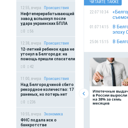
ЧИТАЙТЕ ТАКЖЕ
12:55, вчера
Происшествия
«Белго
22.07 10:34
Нефтеперерабатывающий
съемо
завод вспыхнул после
удара украинских БПЛА
В Белг
01.07 14:15
0
56
эпоху 
В Белг
25.06 15:15
12:38, вчера
Происшествия
12-летний ребенок едва не
утонул в Белгороде: на
помощь пришли спасатели
0
42
11:00, вчера
Происшествия
Над Белгородчиной сбито
рекордное количество: 17
Ипотечные выда
раненых, но потерь нет
в России выросли
на 38% за семь
0
236
месяцев
10:55, вчера
Экономика
ФНС подала иск о
банкротстве