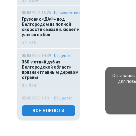
05.08.2026 16:25
Происшествия
Грузовик «ДАФ» под
Белгородом на полной
скорости съехал в кювет и
улегся на бок
0
66
05.08.2026 14:39
Общество
360-летний дуб из
Белгородской области
признан главным деревом
Оставаясь 
страны
для пов
0
64
05.08.2026 14:01
Общество
Выяснилось, кто не
сможет получить
ВСЕ НОВОСТИ
загранпаспорт через МФЦ
0
48
05.08.2026 13:07
Происшествия