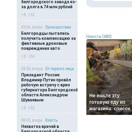
белгородского завода из-
за долга в 74 млн рублей
0
52
09:06, вчера
Происшествия
Белгородцы пытались
Новости СМИ2
получить компенсацию за
фиктивные дроновые
повреждения авто
0
56
08:30, вчера
От первого лица
Президент России
Владимир Путин провёл
рабочую встречу с врио
губернатора Белгородской
области Александром
Не ешьте эту
Шуваевым
готовую еду из
0
52
магазина: список
08:05, вчера
Власть
Нехватка врачей в
Белгородской области