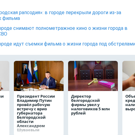
родская рапсодия»: в городе перекрыли дороги из-за
к фильма
ороде снимают полнометражное кино о жизни города в
СВО
ороде идут съемки фильма о жизни города под обстрелам
чи
Президент России
Директор
Объ
Владимир Путин
белгородской
кре
провёл рабочую
фирмы увел у
нал
встречу с врио
налоговиков 5 млн
выро
губернатора
рублей
Белгородской
области
Александром
Шуваевым