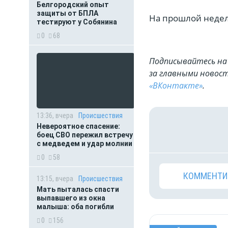
Белгородский опыт
защиты от БПЛА
На прошлой недел
тестируют у Собянина
0
68
Подписывайтесь на 
за главными новост
«ВКонтакте»
.
13:36, вчера
Происшествия
Невероятное спасение:
боец СВО пережил встречу
с медведем и удар молнии
0
58
КОММЕНТИ
13:15, вчера
Происшествия
Мать пыталась спасти
выпавшего из окна
малыша: оба погибли
0
156