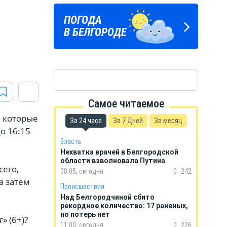
Подпишись
ПОГОДА
ГОРОСКОП
на тг-канал
В БЕЛГОРОДЕ
НА КАЖДЫЙ ДЕНЬ
«МОЁ! Белгород»
Самое читаемое
, которые
За 24 часа
За 7 Дней
За месяц
до 16:15
Власть
Нехватка врачей в Белгородской
области взволновала Путина
сего,
08:05, сегодня
0
242
а затем
Происшествия
Над Белгородчиной сбито
рекордное количество: 17 раненых,
но потерь нет
» (6+)?
11:00, сегодня
0
226