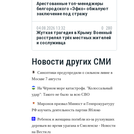
Арестованные топ-менеджеры
белгородского «Эфко» обжалуют
заключение под стражу
04.08.2026 13:32
0
280
Жуткая трагедия в Крыму. Военный
расстрелял трёх местных жителей
и сослуживца
Новости других СМИ
Синоптики предупредили о сильном ливне в
Москве 7 августа
На Чёрном море катастрофа. "Колоссальный
удар": Такого не было за всю СВО
Миронов призвал Минюст и Генпрокуратуру
РФ изучить деятельность партии Яблоко
Ребенок и женщина погибли из-за рухнувших
деревьев во время урагана в Смоленске - Новости
на Вести.ru