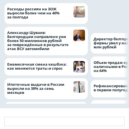
Президент Росси
Расходы россиян на ЗОЖ
Путин провёл раб
выросли более чем на 40%
с врио губернато
за полгода
Белгородской обл
Александром Шу
Александр Шуваев:
Белгородцам направлено уже
Директор белгор
более 50 миллионов рублей
фирмы увел у нал
за повреждённые в результате
млн рублей
атак ВСУ автомобили
Объем продаж кр
Ежемесячная смена кешбэка:
наличными в Рос
как меняются траты и спрос
на 64%
Ипотечные выдачи в России
Рефинансировани
выросли на 38% за семь
в первом полугоди
месяцев