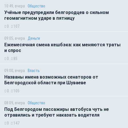
10:49, вчера
Общество
Учёные предупредили белгородцев о сильном
геомагнитном ударе в пятницу
0
107
09:05, вчера
Деньги
Ежемесячная смена кешбэка: как меняются траты
и спрос
0
85
09:00, вчера
Власть
Названы имена возможных сенаторов от
Белгородской области при Шуваеве
0
105
08:09, вчера
Общество
Под Белгородом пассажиры автобуса чуть не
отравились и требуют наказать водителя
0
147