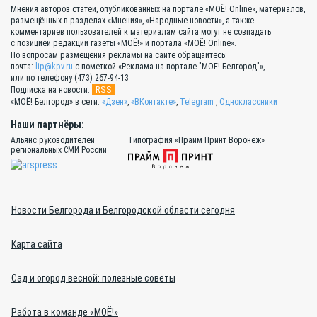
Мнения авторов статей, опубликованных на портале «МОЁ! Online», материалов,
размещённых в разделах «Мнения», «Народные новости», а также
комментариев пользователей к материалам сайта могут не совпадать
с позицией редакции газеты «МОЁ!» и портала «МОЁ! Online».
По вопросам размещения рекламы на сайте обращайтесь:
почта:
lip@kpv.ru
с пометкой «Реклама на портале "МОЁ! Белгород"»,
или по телефону (473) 267-94-13
RSS
Подписка на новости:
«МОЁ! Белгород» в сети:
«Дзен»
,
«ВКонтакте»
,
Telegram
,
Одноклассники
Наши партнёры:
Альянс руководителей
Типография «Прайм Принт Воронеж»
региональных СМИ России
Новости Белгорода и Белгородской области сегодня
Карта сайта
Сад и огород весной: полезные советы
Работа в команде «МОЁ!»