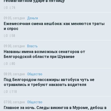
геомагнитном ударе в пятницу
0
74
09:05, сегодня
Деньги
Ежемесячная смена кешбэка: как меняются траты
и спрос
0
58
09:00, сегодня
Власть
Названы имена возможных сенаторов от
Белгородской области при Шуваеве
0
80
08:09, сегодня
Общество
Под Белгородом пассажиры автобуса чуть не
отравились и требуют наказать водителя
0
118
07:00, сегодня
Общество
Главное за ночь. Следы викингов в Муроме, дебош в