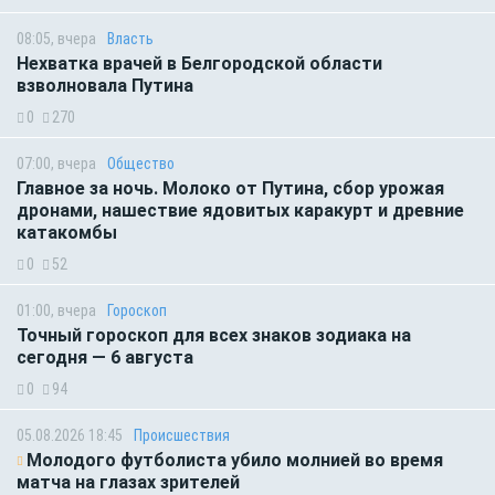
08:05, вчера
Власть
Нехватка врачей в Белгородской области
взволновала Путина
0
270
07:00, вчера
Общество
Главное за ночь. Молоко от Путина, сбор урожая
дронами, нашествие ядовитых каракурт и древние
катакомбы
0
52
01:00, вчера
Гороскоп
Точный гороскоп для всех знаков зодиака на
сегодня — 6 августа
0
94
05.08.2026 18:45
Происшествия
Молодого футболиста убило молнией во время
матча на глазах зрителей