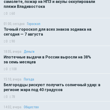
самолете, пожар на НПЗ и акулы оккупировали
пляжи Владивостока
0
60
01:00, сегодня
Гороскоп
Точный гороскоп для всех знаков зодиака на
сегодня — 7 августа
0
90
18:05, вчера
Деньги
Ипотечные выдачи в России выросли на 38%
за семь месяцев
0
108
15:10, вчера
Погода
Белгородцы рискуют получить солнечный удар: в
регионе жара под 40 градусов
0
78
14:02, вчера
Общество