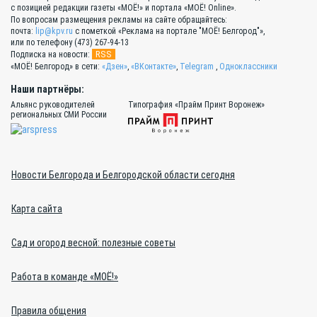
с позицией редакции газеты «МОЁ!» и портала «МОЁ! Online».
По вопросам размещения рекламы на сайте обращайтесь:
почта:
lip@kpv.ru
с пометкой «Реклама на портале "МОЁ! Белгород"»,
или по телефону (473) 267-94-13
RSS
Подписка на новости:
«МОЁ! Белгород» в сети:
«Дзен»
,
«ВКонтакте»
,
Telegram
,
Одноклассники
Наши партнёры:
Альянс руководителей
Типография «Прайм Принт Воронеж»
региональных СМИ России
Новости Белгорода и Белгородской области сегодня
Карта сайта
Сад и огород весной: полезные советы
Работа в команде «МОЁ!»
Правила общения