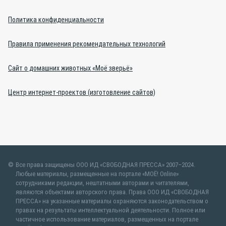
Политика конфиденциальности
Правила применения рекомендательных технологий
Сайт о домашних животных «Моё зверьё»
Центр интернет-проектов (изготовление сайтов)
Все права защищены ООО ИД «СВОБОДНАЯ ПРЕССА» 2007–2024.
Любые материалы, размещенные на портале «МОЁ! Online»
сотрудниками редакции, нештатными авторами и читателями,
являются объектами авторского права. Права ООО ИД «СВОБОДНАЯ
ПРЕССА» на указанные материалы охраняются законодательством о
правах на результаты интеллектуальной деятельности. Полное или
частичное использование материалов, размещенных на портале