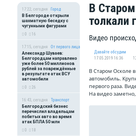
В Старом
17:22, сегодня
Город
В Белгороде открыли
толкали 
шахматную беседку с
чугунными фигурами
0
16
Видео происхо
17:15, сегодня
От первого лица
Давайте обсудим
Александр Шуваев:
17.05.2019 16:36
1
Белгородцам направлено
уже более 50 миллионов
рублей за повреждённые
В Старом Осколе 
в результате атак ВСУ
автомобиль. Крупн
автомобили
первого раза. Вид
0
26
На видео заметно
16:43, сегодня
Транспорт
Белгородский бизнес
перечислил владельцам
побитых авто во время
атак БПЛА 50 млн
0
18