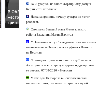
ВСУ ударили по многоквартирному дому в
Керчи, есть погибшие
В ОАЭ произошло
Все новости по
Названа причина, почему зумеры не хотят
жестокое убийство
падению вертолета на
работать
криптомиллионера
Кавказе: читать здесь
Скончался бывший глава Мелеузовского
района Башкирии Малик Вахитов
У Пентагона могут быть доказательства визита
инопланетян на Землю, заявил уфолог - Новости
на Вести.ru
"С каждым годом меня тянет сюда": певица
Алсу приехала в татарскую деревню, где прошло
ее детство 07/08/2026 – Новости
Mash: дом Невзорова в Ленобласти стал
госимуществом, там может открыться музей