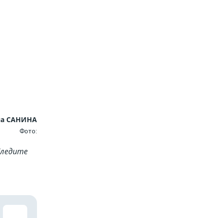
на САНИНА
Фото:
Cледите