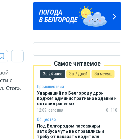
Подпишись
ПОГОДА
ГОРОСКОП
на тг-канал
В БЕЛГОРОДЕ
НА КАЖДЫЙ ДЕНЬ
«МОЁ! Белгород»
Самое читаемое
вой
За 24 часа
За 7 Дней
За месяц
сти с
Происшествия
. Стог».
Ударивший по Белгороду дрон
.
поджег административное здание и
оставил раненых
12:09, сегодня
0
110
Общество
Под Белгородом пассажиры
автобуса чуть не отравились и
требуют наказать водителя