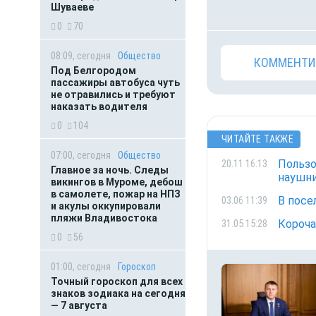
Шуваеве
0
70
08:09, сегодня
Общество
КОММЕНТИ
Под Белгородом
пассажиры автобуса чуть
не отравились и требуют
наказать водителя
0
104
ЧИТАЙТЕ ТАКЖЕ
07:00, сегодня
Общество
Пользо
20.11 16:13
Главное за ночь. Следы
наушн
викингов в Муроме, дебош
в самолете, пожар на НПЗ
В посе
03.06 11:39
и акулы оккупировали
пляжи Владивостока
Короча
31.05 15:28
0
56
01:00, сегодня
Гороскоп
Точный гороскоп для всех
знаков зодиака на сегодня
— 7 августа