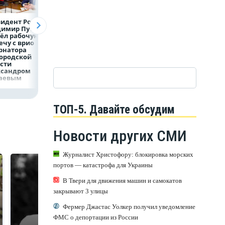
идент России
Директор
Объем продаж
димир Путин
белгородской
кредитов
ёл рабочую
фирмы увел у
наличными в Ро
ечу с врио
налоговиков 5 млн
вырос на 64%
рнатора
рублей
ородской
сти
ксандром
аевым
ТОП-5. Давайте обсудим
Новости других СМИ
Журналист Христофору: блокировка морских
портов — катастрофа для Украины
В Твери для движения машин и самокатов
закрывают 3 улицы
Фермер Джастас Уолкер получил уведомление
ФМС о депортации из России