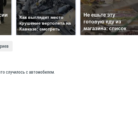
сии
Не ешьте эту
Как выглядит место
к
готовую еду из
крушение вертолета на
магазина: список
Кавказе: смотреть
риев
 что случилось с автомобилем.