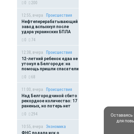
0
200
12:55, вчера
Происшествия
Нефтеперерабатывающий
завод вспыхнул после
удара украинских БПЛА
0
74
12:38, вчера
Происшествия
12-летний ребенок едва не
утонул в Белгороде: на
помощь пришли спасатели
0
68
11:00, вчера
Происшествия
Над Белгородчиной сбито
рекордное количество: 17
раненых, но потерь нет
0
294
Оставаясь 
для пов
10:55, вчера
Экономика
ФНС подала иск о