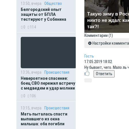
13:50, вчера
Общество
Белгородский опыт
Такую зиму в Рос
защиты от БПЛА
тестируют у Собянина
никто не ждал: ка
так?!
0
114
Комментарии
(1)
Настройки коммента
Гость
17.05.2019 18:02
Ну бывает, чего. Мало ль
13:36, вчера
Происшествия
Невероятное спасение:
боец СВО пережил встречу
с медведем и удар молнии
0
106
13:15, вчера
Происшествия
Мать пыталась спасти
выпавшего из окна
малыша: оба погибли