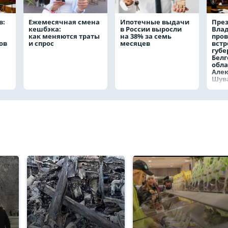
в:
Ежемесячная смена
Ипотечные выдачи
През
кешбэка:
в России выросли
Вла
как меняются траты
на 38% за семь
пров
ов
и спрос
месяцев
встр
губе
Белг
обла
Але
Шув