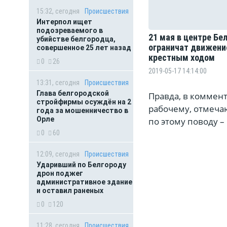
15:32, сегодня
Происшествия
Интерпол ищет
подозреваемого в
21 мая в центре Бе
убийстве белгородца,
ограничат движение
совершенное 25 лет назад
крестным ходом
0
26
2019-05-17 14:14:00
13:31, сегодня
Происшествия
Глава белгородской
Правда, в коммен
стройфирмы осуждён на 2
рабочему, отмечаю
года за мошенничество в
Орле
по этому поводу –
0
60
12:09, сегодня
Происшествия
Ударивший по Белгороду
дрон поджег
административное здание
и оставил раненых
0
120
11:28, сегодня
Происшествия