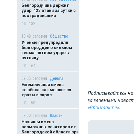
Белгородчина держит
удар: 123 атаки за сутки с
пострадавшими
0
32
10:49, сегодня
Общество
Учёные предупредили
белгородцев о сильном
геомагнитном ударе в
пятницу
0
64
09:05, сегодня
Деньги
Ежемесячная смена
кешбэка: как меняются
Подписывайтесь на 
траты и спрос
за главными новост
0
50
«ВКонтакте»
.
09:00, сегодня
Власть
Названы имена
возможных сенаторов от
Белгородской области при