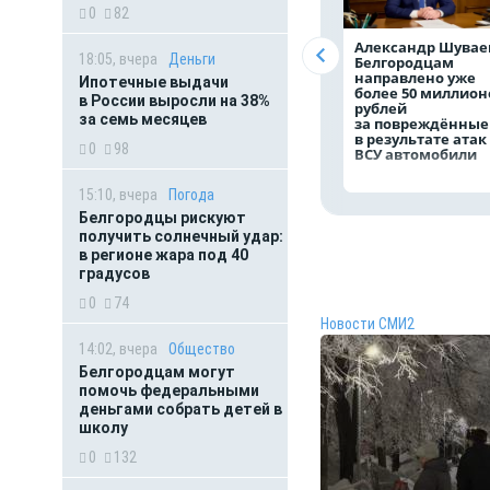
0
82
Александр Шувае
18:05, вчера
Деньги
Белгородцам
направлено уже
Ипотечные выдачи
более 50 миллион
в России выросли на 38%
рублей
за семь месяцев
за повреждённые
в результате атак
0
98
ВСУ автомобили
15:10, вчера
Погода
Белгородцы рискуют
получить солнечный удар:
в регионе жара под 40
градусов
0
74
Новости СМИ2
14:02, вчера
Общество
Белгородцам могут
помочь федеральными
деньгами собрать детей в
школу
0
132