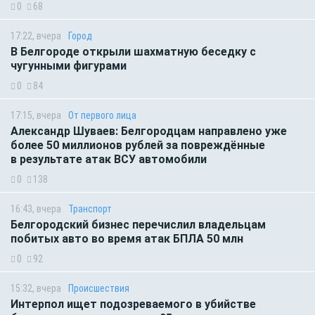
0
68
17:22, вчера
Город
В Белгороде открыли шахматную беседку с
чугунными фигурами
0
84
17:15, вчера
От первого лица
Александр Шуваев: Белгородцам направлено уже
более 50 миллионов рублей за повреждённые
в результате атак ВСУ автомобили
0
138
16:43, вчера
Транспорт
Белгородский бизнес перечислил владельцам
побитых авто во время атак БПЛА 50 млн
0
92
15:32, вчера
Происшествия
Интерпол ищет подозреваемого в убийстве