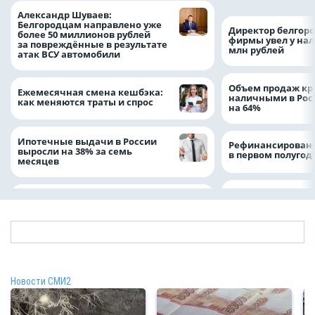
Александр Шуваев:
Белгородцам направлено уже
Директор белгор
более 50 миллионов рублей
фирмы увел у нал
за повреждённые в результате
млн рублей
атак ВСУ автомобили
Объем продаж кр
Ежемесячная смена кешбэка:
наличными в Рос
как меняются траты и спрос
на 64%
Ипотечные выдачи в России
Рефинансировани
выросли на 38% за семь
в первом полугоди
месяцев
Новости СМИ2