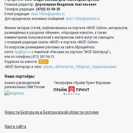
Главный редактор:
Деревяшкин Владислав Анатольевич
Телефон редакции:
(4722) 33-58-25
E-mail редакции:
dva3-10der@yandex.ru
Для юридически значимых сообщений:
dva3-10der@yandex.ru
Мнения авторов статей, опубликованных на портале «МОЁ! Online», материалов,
размещённых в разделах «Мнения», «Народные новости», а также
комментариев пользователей к материалам сайта могут не совпадать
с позицией редакции газеты «МОЁ!» и портала «МОЁ! Online».
По вопросам размещения рекламы на сайте обращайтесь:
почта:
lip@kpv.ru
с пометкой «Реклама на портале "МОЁ! Белгород"»,
или по телефону (473) 267-94-13
RSS
Подписка на новости:
«МОЁ! Белгород» в сети:
«Дзен»
,
«ВКонтакте»
,
Telegram
,
Одноклассники
Наши партнёры:
Альянс руководителей
Типография «Прайм Принт Воронеж»
региональных СМИ России
Новости Белгорода и Белгородской области сегодня
Карта сайта