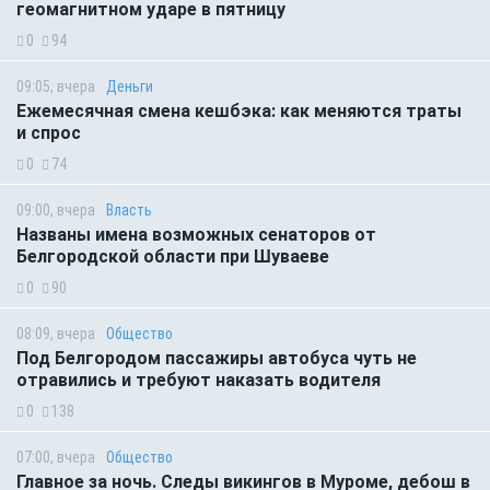
геомагнитном ударе в пятницу
0
94
09:05, вчера
Деньги
Ежемесячная смена кешбэка: как меняются траты
и спрос
0
74
09:00, вчера
Власть
Названы имена возможных сенаторов от
Белгородской области при Шуваеве
0
90
08:09, вчера
Общество
Под Белгородом пассажиры автобуса чуть не
отравились и требуют наказать водителя
0
138
07:00, вчера
Общество
Главное за ночь. Следы викингов в Муроме, дебош в