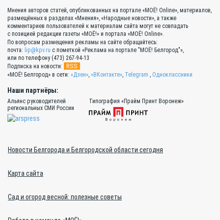
Мнения авторов статей, опубликованных на портале «МОЁ! Online», материалов,
размещённых в разделах «Мнения», «Народные новости», а также
комментариев пользователей к материалам сайта могут не совпадать
с позицией редакции газеты «МОЁ!» и портала «МОЁ! Online».
По вопросам размещения рекламы на сайте обращайтесь:
почта:
lip@kpv.ru
с пометкой «Реклама на портале "МОЁ! Белгород"»,
или по телефону (473) 267-94-13
RSS
Подписка на новости:
«МОЁ! Белгород» в сети:
«Дзен»
,
«ВКонтакте»
,
Telegram
,
Одноклассники
Наши партнёры:
Альянс руководителей
Типография «Прайм Принт Воронеж»
региональных СМИ России
Новости Белгорода и Белгородской области сегодня
Карта сайта
Сад и огород весной: полезные советы