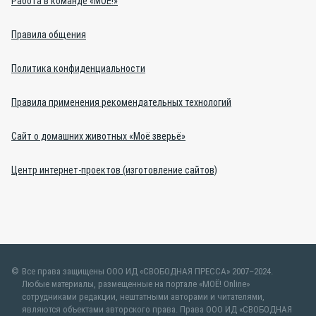
Работа в команде «МОЁ!»
Правила общения
Политика конфиденциальности
Правила применения рекомендательных технологий
Сайт о домашних животных «Моё зверьё»
Центр интернет-проектов (изготовление сайтов)
Все права защищены ООО ИД «СВОБОДНАЯ ПРЕССА» 2007–2024.
Любые материалы, размещенные на портале «МОЁ! Online»
сотрудниками редакции, нештатными авторами и читателями,
являются объектами авторского права. Права ООО ИД «СВОБОДНАЯ