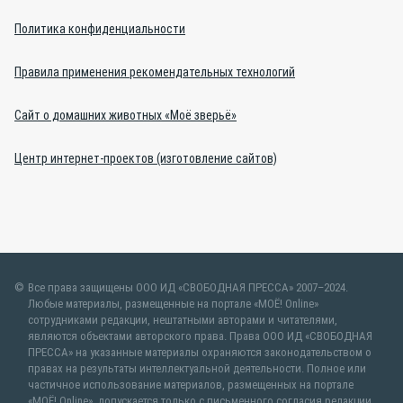
Политика конфиденциальности
Правила применения рекомендательных технологий
Сайт о домашних животных «Моё зверьё»
Центр интернет-проектов (изготовление сайтов)
Все права защищены ООО ИД «СВОБОДНАЯ ПРЕССА» 2007–2024.
Любые материалы, размещенные на портале «МОЁ! Online»
сотрудниками редакции, нештатными авторами и читателями,
являются объектами авторского права. Права ООО ИД «СВОБОДНАЯ
ПРЕССА» на указанные материалы охраняются законодательством о
правах на результаты интеллектуальной деятельности. Полное или
частичное использование материалов, размещенных на портале
«МОЁ! Online», допускается только с письменного согласия редакции