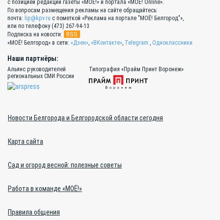
с позицией редакции газеты «МОЁ!» и портала «МОЁ! Online».
По вопросам размещения рекламы на сайте обращайтесь:
почта:
lip@kpv.ru
с пометкой «Реклама на портале "МОЁ! Белгород"»,
или по телефону (473) 267-94-13
RSS
Подписка на новости:
«МОЁ! Белгород» в сети:
«Дзен»
,
«ВКонтакте»
,
Telegram
,
Одноклассники
Наши партнёры:
Альянс руководителей
Типография «Прайм Принт Воронеж»
региональных СМИ России
Новости Белгорода и Белгородской области сегодня
Карта сайта
Сад и огород весной: полезные советы
Работа в команде «МОЁ!»
Правила общения