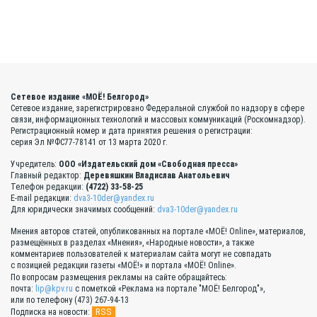
Сетевое издание «МОЁ! Белгород»
Сетевое издание, зарегистрировано Федеральной службой по надзору в сфере
связи, информационных технологий и массовых коммуникаций (Роскомнадзор).
Регистрационный номер и дата принятия решения о регистрации:
серия Эл №ФС77-78141 от 13 марта 2020 г.
Учредитель:
ООО «Издательский дом «Свободная пресса»
Главный редактор:
Деревяшкин Владислав Анатольевич
Телефон редакции:
(4722) 33-58-25
E-mail редакции:
dva3-10der@yandex.ru
Для юридически значимых сообщений:
dva3-10der@yandex.ru
Мнения авторов статей, опубликованных на портале «МОЁ! Online», материалов,
размещённых в разделах «Мнения», «Народные новости», а также
комментариев пользователей к материалам сайта могут не совпадать
с позицией редакции газеты «МОЁ!» и портала «МОЁ! Online».
По вопросам размещения рекламы на сайте обращайтесь:
почта:
lip@kpv.ru
с пометкой «Реклама на портале "МОЁ! Белгород"»,
или по телефону (473) 267-94-13
RSS
Подписка на новости: