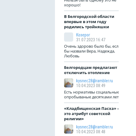
Нельзя быть одному это не
хорошо!
В Белгородской области
впервые в этом году
родились тройняшки
Козерог
31.07.2023 16:47
Очень здорово было бы, если
бы назвали Вера, Надежда,
Любовь
Белгородцам предлагают
отключить отопление
kysnec28@rambler.ru
10.04.2023 08:49
Есть нормативы социальные
опробываные десятками лет!
«Кладбищенская Пасха» —
это атрибут советской
религии»
kysnec28@rambler.ru
10.04.2023 08:48