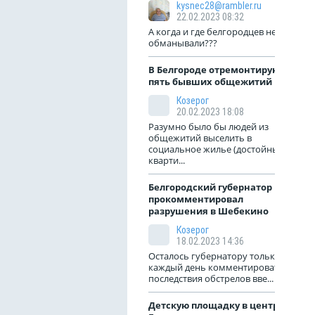
kysnec28@rambler.ru
22.02.2023 08:32
А когда и где белгородцев не
обманывали???
В Белгороде отремонтируют
пять бывших общежитий
Козерог
20.02.2023 18:08
Разумно было бы людей из
общежитий выселить в
социальное жилье (достойные
кварти...
Белгородский губернатор
прокомментировал
разрушения в Шебекино
Козерог
18.02.2023 14:36
Осталось губернатору только
каждый день комментировать
последствия обстрелов вве...
Детскую площадку в центре