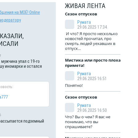
ЖИВАЯ ЛЕНТА
бщения на МОЁ! Online
Сезон отпусков
модератору
Румата
29.06.2025 17:34
И что? Я просто несколько
КАЗАЛИ,
новостей прочитал, про
ИСАЛИ
смерть людей уехавших в
отпуск...
7
Мистика или просто плохая
 мужчина упал с 19-го
примета!
шу иномарки и остался
Румата
29.06.2025 16:51
Понятно!
новость:
Сезон отпусков
a777
Румата
29.06.2025 16:50
6
Что? Вы о чем? Я вас не
рассыпается подземный
понимаю, что вы
спрашиваете?