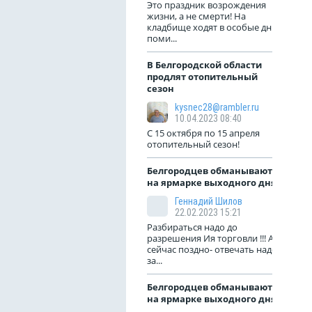
Это праздник возрождения
жизни, а не смерти! На
кладбище ходят в особые дни
поми...
В Белгородской области
продлят отопительный
сезон
kysnec28@rambler.ru
10.04.2023 08:40
С 15 октября по 15 апреля
отопительный сезон!
Белгородцев обманывают
на ярмарке выходного дня
Геннадий Шилов
22.02.2023 15:21
Разбираться надо до
разрешения Ия торговли !!! А
сейчас поздно- отвечать надо
за...
Белгородцев обманывают
на ярмарке выходного дня