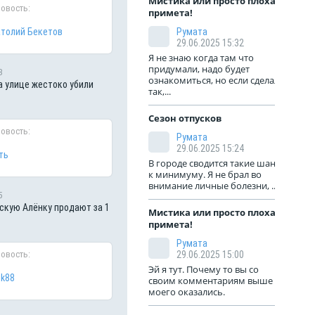
Мистика или просто плохая
новость:
примета!
толий Бекетов
Румата
29.06.2025 15:32
Я не знаю когда там что
придумали, надо будет
3
ознакомиться, но если сделали
а улице жестоко убили
так,...
Сезон отпусков
новость:
Румата
29.06.2025 15:24
ть
В городе сводится такие шансы
к минимуму. Я не брал во
внимание личные болезни, ...
5
кую Алёнку продают за 1
Мистика или просто плохая
примета!
Румата
новость:
29.06.2025 15:00
Эй я тут. Почему то вы со
ik88
своим комментариям выше
моего оказались.