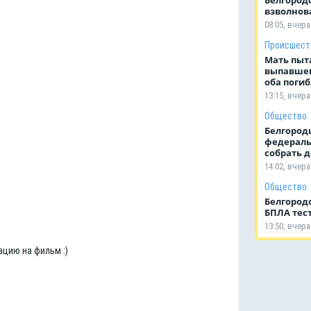
взволнов
08:05, вчера
Происшест
Мать пыт
выпавшег
оба поги
13:15, вчера
Общество
Белгород
федерал
собрать д
14:02, вчера
Общество
Белгород
БПЛА тес
13:50, вчера
цию на фильм :)