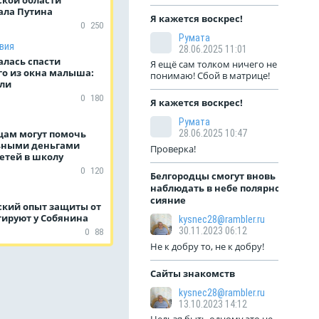
ала Путина
Я кажется воскрес!
0
250
Румата
вия
28.06.2025 11:01
алась спасти
Я ещё сам толком ничего не
о из окна малыша:
понимаю! Сбой в матрице!
бли
0
180
Я кажется воскрес!
Румата
цам могут помочь
28.06.2025 10:47
ьными деньгами
Проверка!
етей в школу
0
120
Белгородцы смогут вновь
наблюдать в небе полярное
сияние
ский опыт защиты от
тируют у Собянина
kysnec28@rambler.ru
30.11.2023 06:12
0
88
Не к добру то, не к добру!
Сайты знакомств
kysnec28@rambler.ru
13.10.2023 14:12