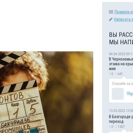
Правила о
Написать 
ВЫ РАСС
МЫ НАП
04.04.2023 09:1
В Черноземье
этажа на кры
жив
0
641
Спасибо за 
Olg
15.03.2022 13:0
В Белгороде 
переход
0
1307