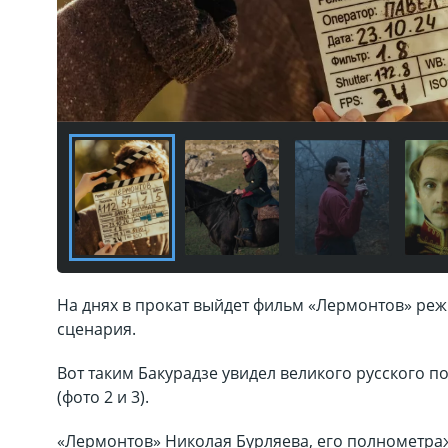
На днях в прокат выйдет фильм «Лермонтов» реж
сценария.
Вот таким Бакурадзе увидел великого русского п
(фото 2 и 3).
«Лермонтов» Николая Бурляева, его полнометра