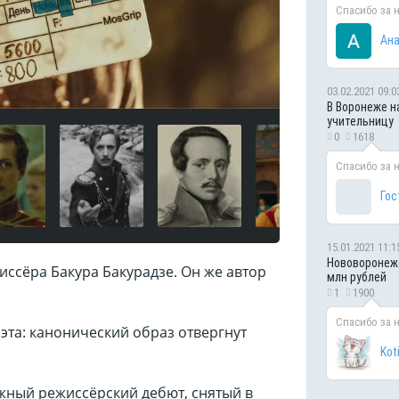
Спасибо за 
Ана
03.02.2021 09:0
В Воронеже н
учительницу
0
1618
Спасибо за 
Гос
15.01.2021 11:1
Нововоронежс
иссёра Бакура Бакурадзе. Он же автор
млн рублей
1
1900
Спасибо за 
оэта: канонический образ отвергнут
Kot
жный режиссёрский дебют, снятый в