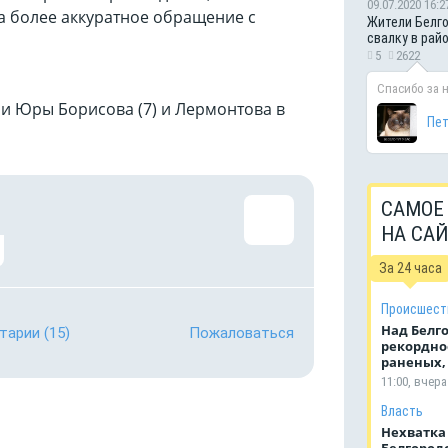
09.07.2020 16:2
да более аккуратное обращение с
Жители Белго
свалку в рай
5
2622
Спасибо за 
и Юры Борисова (7) и Лермонтова в
Пе
САМОЕ
НА СА
За 24 часа
Происшест
Над Белг
тарии
(15)
Пожаловаться
рекордное
раненых, 
11:00, вчера
Власть
Нехватка
Белгород