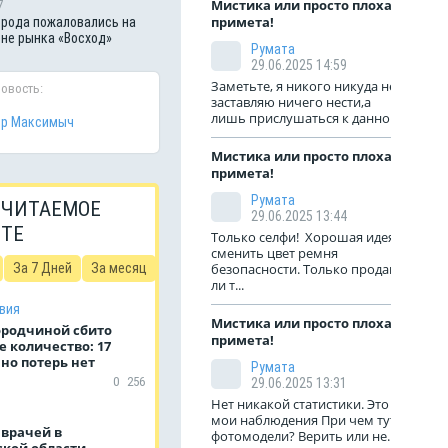
Мистика или просто плохая
7
примета!
рода пожаловались на
оне рынка «Восход»
Румата
29.06.2025 14:59
Заметьте, я никого никуда не
новость:
заставляю ничего нести,а
лишь прислушаться к данной...
тр Максимыч
Мистика или просто плохая
примета!
Румата
 ЧИТАЕМОЕ
29.06.2025 13:44
ЙТЕ
Только селфи! Хорошая идея
сменить цвет ремня
За 7 Дней
За месяц
безопасности. Только продают
ли т...
вия
Мистика или просто плохая
ородчиной сбито
примета!
 количество: 17
но потерь нет
Румата
0
256
29.06.2025 13:31
Нет никакой статистики. Это
мои наблюдения При чем тут
 врачей в
фотомодели? Верить или не...
ской области