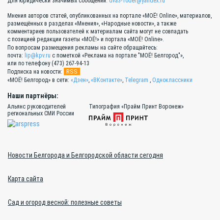
Для юридически значимых сообщений:
dva3-10der@yandex.ru
Мнения авторов статей, опубликованных на портале «МОЁ! Online», материалов,
размещённых в разделах «Мнения», «Народные новости», а также
комментариев пользователей к материалам сайта могут не совпадать
с позицией редакции газеты «МОЁ!» и портала «МОЁ! Online».
По вопросам размещения рекламы на сайте обращайтесь:
почта:
lip@kpv.ru
с пометкой «Реклама на портале "МОЁ! Белгород"»,
или по телефону (473) 267-94-13
RSS
Подписка на новости:
«МОЁ! Белгород» в сети:
«Дзен»
,
«ВКонтакте»
,
Telegram
,
Одноклассники
Наши партнёры:
Альянс руководителей
Типография «Прайм Принт Воронеж»
региональных СМИ России
Новости Белгорода и Белгородской области сегодня
Карта сайта
Сад и огород весной: полезные советы