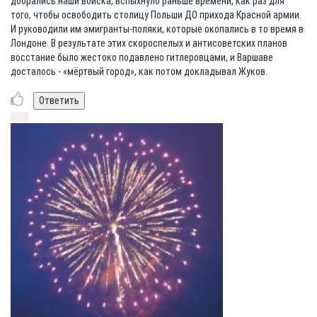
добрались наши войска, вспыхнуло раньше времени, как раз для
того, чтобы освободить столицу Польши ДО прихода Красной армии.
И руководили им эмигранты-поляки, которые окопались в то время в
Лондоне. В результате этих скороспелых и антисоветских планов
восстание было жестоко подавлено гитлеровцами, и Варшаве
досталось - «мёртвый город», как потом докладывал Жуков.